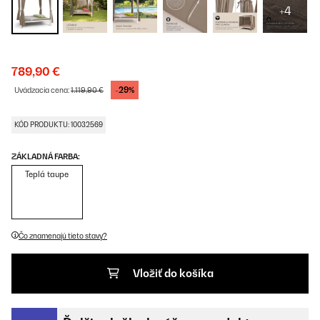
+4
789,90 €
-29%
Uvádzacia cena:
1.119,90 €
KÓD PRODUKTU: 10032569
ZÁKLADNÁ FARBA:
Teplá taupe
Čo znamenajú tieto stavy?
Vložiť do košíka