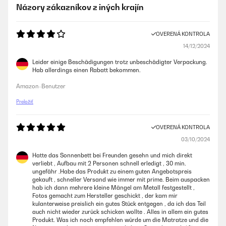
Názory zákazníkov z iných krajín
OVERENÁ KONTROLA
14/12/2024
Leider einige Beschädigungen trotz unbeschädigter Verpackung.
Hab allerdings einen Rabatt bekommen.
Amazon-Benutzer
Preložiť
OVERENÁ KONTROLA
03/10/2024
Hatte das Sonnenbett bei Freunden gesehn und mich direkt
verliebt , Aufbau mit 2 Personen schnell erledigt , 30 min.
ungefähr .Habe das Produkt zu einem guten Angebotspreis
gekauft , schneller Versand wie immer mit prime. Beim auspacken
hab ich dann mehrere kleine Mängel am Metall festgestellt ,
Fotos gemacht zum Hersteller geschickt , der kam mir
kulanterweise preislich ein gutes Stück entgegen , da ich das Teil
auch nicht wieder zurück schicken wollte . Alles in allem ein gutes
Produkt. Was ich noch empfehlen würde um die Matratze und die