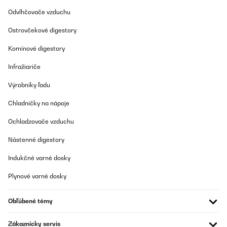
fehlender Fixierbarkeit hin und her. Die Vorhänge sind
ausreichend lang, allerdings schlagen sie unterhalb des
Odvlhčovače vzduchu
Befestigungsbandes selbst bei leichtem Wind schon nach Innen.
Ärgerlich und daher auch zwei Sterne Abzug ist, dass das Dach
Ostrovčekové digestory
nicht wasserdicht ist. Nach einem Schauer war das Polster nass,
obwohl die Vorhänge die meisten Tropfen tatsächlich abgehalten
Komínové digestory
haben. Dies wurde in der Produktbeschreibung anders
versprochen. Sonst ist alles sehr robust und qualitativ gut
Infražiariče
verarbeitet.
Amazon-Benutzer
Výrobníky ľadu
Preložiť
Chladničky na nápoje
Ochladzovače vzduchu
OVERENÁ KONTROLA
05/07/2022
Nástenné digestory
Bonita y confortable. Fácil montaje entre dos personas
Indukčné varné dosky
Usuario/a de amazon
Plynové varné dosky
Preložiť
Obľúbené témy
OVERENÁ KONTROLA
Zákaznícky servis