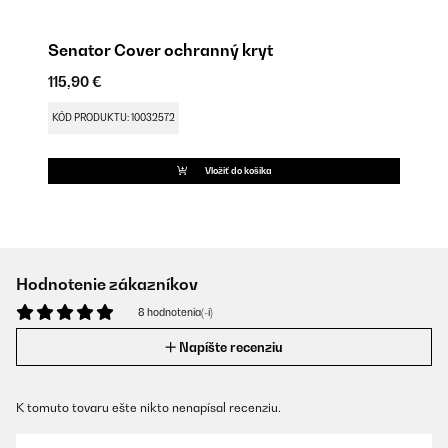
Senator Cover ochranný kryt
115,90 €
KÓD PRODUKTU: 10032572
Vložiť do košíka
Hodnotenie zákazníkov
8 hodnotenia(-í)
Napíšte recenziu
K tomuto tovaru ešte nikto nenapísal recenziu.