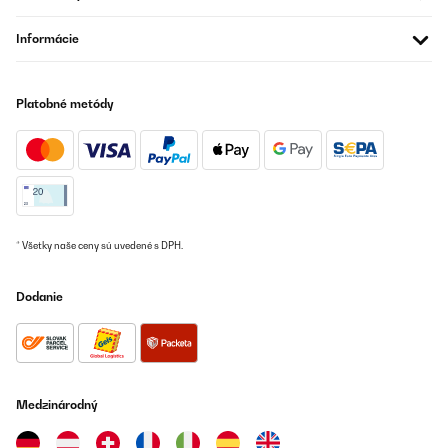
11/06/2022
Einfach schön und sehr einfache Montage…. Alle Teile vorhanden
Informácie
und sehr passgenau! Daumen hoch!
Amazon-Benutzer
Platobné metódy
Preložiť
* Všetky naše ceny sú uvedené s DPH.
Dodanie
Medzinárodný