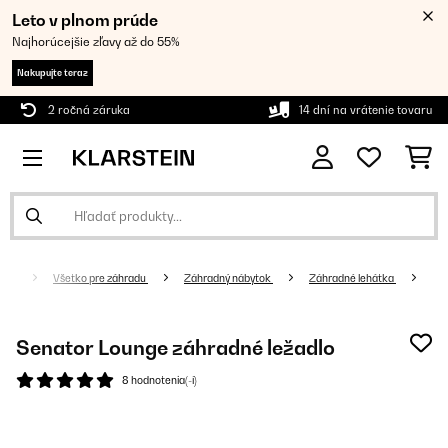
Leto v plnom prúde
Najhorúcejšie zľavy až do 55%
Nakupujte teraz
2 ročná záruka
14 dní na vrátenie tovaru
Všetko pre záhradu
Záhradný nábytok
Záhradné lehátka
Senator Lounge záhradné ležadlo
8 hodnotenia(-í)