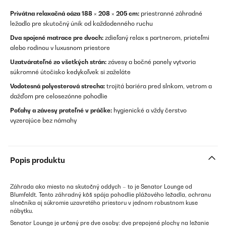
Privátna relaxačná oáza 188 × 208 × 205 cm:
priestranné záhradné
ležadlo pre skutočný únik od každodenného ruchu
Dva spojené matrace pre dvoch:
zdieľaný relax s partnerom, priateľmi
alebo rodinou v luxusnom priestore
Uzatvárateľné zo všetkých strán:
závesy a bočné panely vytvoria
súkromné útočisko kedykoľvek si zaželáte
Vodotesná polyesterová strecha:
trojitá bariéra pred slnkom, vetrom a
dažďom pre celosezónne pohodlie
Poťahy a závesy prateľné v práčke:
hygienické a vždy čerstvo
vyzerajúce bez námahy
Popis produktu
Záhrada ako miesto na skutočný oddych – to je Senator Lounge od
Blumfeldt. Tento záhradný kôš spája pohodlie plážového ležadla, ochranu
slnečníka aj súkromie uzavretého priestoru v jednom robustnom kuse
nábytku.
Senator Lounge je určený pre dve osoby: dve prepojené plochy na ležanie