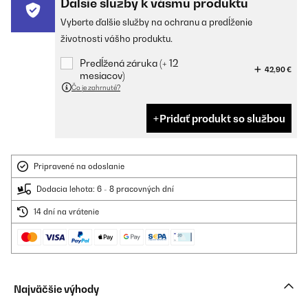
Ďalšie služby k vášmu produktu
Vyberte ďalšie služby na ochranu a predĺženie
životnosti vášho produktu.
Predĺžená záruka (+ 12
42,90 €
mesiacov)
Čo je zahrnuté?
Pridať produkt so službou
Pripravené na odoslanie
Dodacia lehota: 6 - 8 pracovných dní
14 dní na vrátenie
Najväčšie výhody