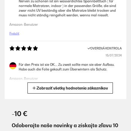
Nerven zu schonen ist ein wasserdichtes Spannbetttuch ( für
normale Matratzen, indoor ) in der passenden Größe, die sind
zwar nicht UV beständig aber die Matratze bleibt trocken und
muss nicht ständig reingeholt werden, wenns mal nieselt.
Amazon-Benutzer
Preložiť
OVERENÁ KONTROLA
15/07/2024
Für den Preis ist sie OK... Zu zweit sollte man sie aber Aufbau.
Habe auch die Folie gekauft zum Überwintern als Schutz.
Amazon-Benutzer
Zobraziť všetky hodnotenia zákazníkov
Preložiť
OVERENÁ KONTROLA
25/05/2024
-10 €
Sehr bequem, einfach aufzubauen.Stabiles Gestell und gute
Verarbeitung.Aufbauzeit ca. 35 Minuten. Beim Dach besser zu
Odoberajte naše novinky a získajte zľavu 10
zweit, da man beim Spannen sonst Schwierigkeiten bekommt.