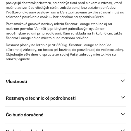
poskytujú dostatok priestoru, baldachýn tieni pred slnkom a závesy, ktoré
možno zatvoriť zo všetkých strán, zaistia pokoj bez cudzích pohľadov.
Práškovo lakovaný oceľový rám a UV-stabilizované textílie sú navrhnuté na
celoročné používanie vonku – bez nárokov na špeciálnu údržbu.
Protišmykové gumové nožičky udržia Senator Lounge stabilne aj na
mokrom povrchu. Vankúš je prichytený patentkovým systémom –
nepošmykne sa ani pri prevaľovaní. Rám sa skladá na šírku 5–8 cm, takže
Senator Lounge nájde miesto aj na menšom balkóne.
Nosnosť plochy na ležanie je až 350 kg. Senator Lounge sa hodí do
súkromnej záhrady, na terasu pri bazéne, do penziónu aj do wellness zóny.
Objednajte ešte dnes a spravte zo svojej Vašej záhrady miesto, kde sa
naozaj vypnete.
Vlastnosti
Rozmery a technické podrobnosti
Čo bude doručené