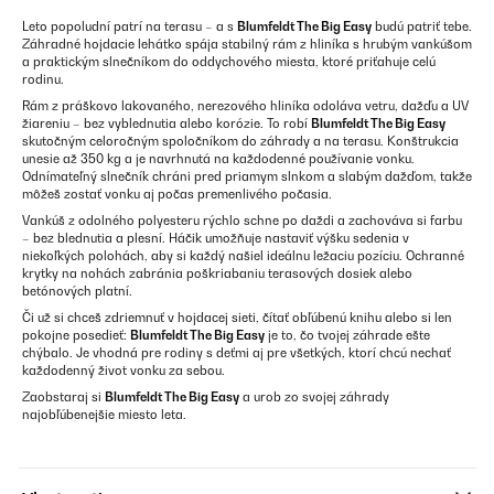
Leto popoludní patrí na terasu – a s
Blumfeldt The Big Easy
budú patriť tebe.
Záhradné hojdacie lehátko spája stabilný rám z hliníka s hrubým vankúšom
a praktickým slnečníkom do oddychového miesta, ktoré priťahuje celú
rodinu.
Rám z práškovo lakovaného, nerezového hliníka odoláva vetru, dažďu a UV
žiareniu – bez vyblednutia alebo korózie. To robí
Blumfeldt The Big Easy
skutočným celoročným spoločníkom do záhrady a na terasu. Konštrukcia
unesie až 350 kg a je navrhnutá na každodenné používanie vonku.
Odnímateľný slnečník chráni pred priamym slnkom a slabým dažďom, takže
môžeš zostať vonku aj počas premenlivého počasia.
Vankúš z odolného polyesteru rýchlo schne po daždi a zachováva si farbu
– bez blednutia a plesní. Háčik umožňuje nastaviť výšku sedenia v
niekoľkých polohách, aby si každý našiel ideálnu ležaciu pozíciu. Ochranné
krytky na nohách zabránia poškriabaniu terasových dosiek alebo
betónových platní.
Či už si chceš zdriemnuť v hojdacej sieti, čítať obľúbenú knihu alebo si len
pokojne posedieť:
Blumfeldt The Big Easy
je to, čo tvojej záhrade ešte
chýbalo. Je vhodná pre rodiny s deťmi aj pre všetkých, ktorí chcú nechať
každodenný život vonku za sebou.
Zaobstaraj si
Blumfeldt The Big Easy
a urob zo svojej záhrady
najobľúbenejšie miesto leta.