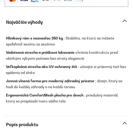
Najväčšie výhody
Hliníkový rám s nosnosťou 350 kg
: Stabilita, na ktorú sa môžete
spoľahnúť sezónu za sezónou
Vodotesná strecha a práškové lakovanie
chránia konštrukciu pred
všetkými výkyvmi počasia bez straty elegancie
Veľkoplošná strecha ako UV ochranný štít
: užívajte si príjemný tieň bez
spálenia od slnka
Jemná vlnená forma pre moderný záhradný priestor
: dizajn, ktorý sa
hodí do každej záhrady a na každú terasu
Ergonomická ComfortMesh plocha pre dvoch
: priedušný materiál,
ktorý sa prispôsobí tvaru vášho tela
Popis produktu