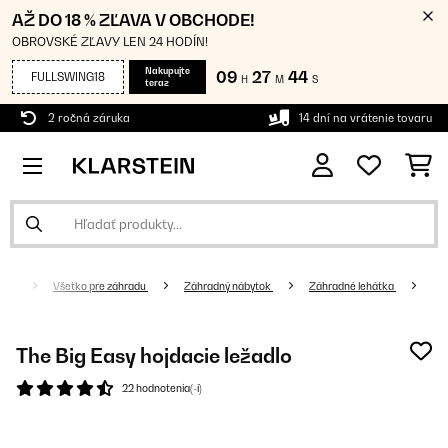
AŽ DO 18 % ZĽAVA V OBCHODE!
OBROVSKÉ ZĽAVY LEN 24 HODÍN!
Nakupujte
09
27
44
FULLSWING18
H
M
S
teraz
2 ročná záruka
14 dní na vrátenie tovaru
Všetko pre záhradu
Záhradný nábytok
Záhradné lehátka
The Big Easy hojdacie ležadlo
22 hodnotenia(-í)