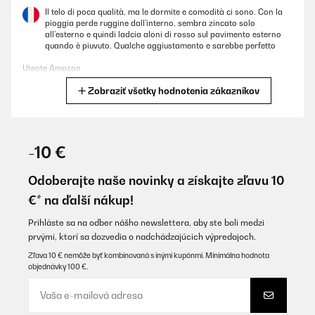
Il telo di poca qualità, ma le dormite e comodità ci sono. Con la
pioggia perde ruggine dall’interno, sembra zincato solo
all’esterno e quindi ladcia aloni di rosso sul pavimento esterno
quando è piuvuto. Qualche aggiustamento e sarebbe perfetto
Utente Amazon
Zobraziť všetky hodnotenia zákazníkov
Preložiť
OVERENÁ KONTROLA
26/09/2024
-10 €
Alles Bestens
Odoberajte naše novinky a získajte zľavu 10
Amazon-Benutzer
€* na ďalší nákup!
Preložiť
Prihláste sa na odber nášho newslettera, aby ste boli medzi
prvými, ktorí sa dozvedia o nadchádzajúcich výpredajoch.
OVERENÁ KONTROLA
Zľava 10 € nemôže byť kombinovaná s inými kupónmi. Minimálna hodnota
objednávky 100 €.
03/06/2024
Article reçu neuf et bien emballé, avec notice et visserie.Armez
vous d'un peu de patience et de temps pour le montage qui est
assez pointu (les toiles sont très très ajustées)Le rendu est très