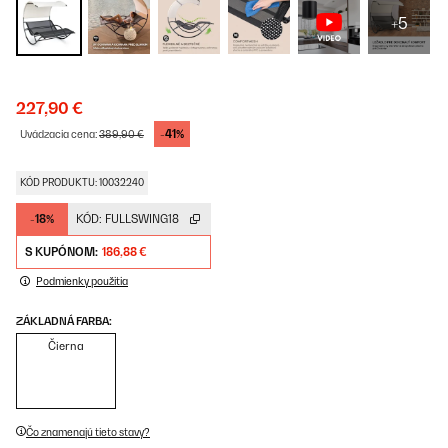
+5
227,90 €
-41%
Uvádzacia cena:
389,90 €
KÓD PRODUKTU: 10032240
-18%
KÓD:
FULLSWING18
S KUPÓNOM:
186,88 €
Podmienky použitia
ZÁKLADNÁ FARBA:
Čierna
Čo znamenajú tieto stavy?