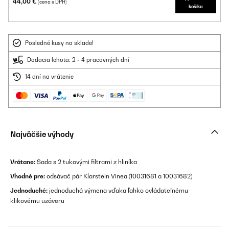
44,00 €
(cena s DPH)
košíka
Posledné kusy na sklade!
Dodacia lehota: 2 - 4 pracovných dní
14 dní na vrátenie
Najväčšie výhody
Vrátane:
Sada s 2 tukovými filtrami z hliníka
Vhodné pre:
odsávač pár Klarstein Vinea (10031681 a 10031682)
Jednoduché:
jednoduchá výmena vďaka ľahko ovládateľnému
klikovému uzáveru