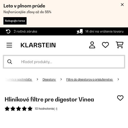
Leto v plnom prúde
Najhorúcejšie zľavy až do 55%
Nakupujte teraz
2 ročná záruka
14 dní na vrátenie tovaru
Domáce spotrebiče
Digestory
Filtre do digestorov a príslušenstvo
Hliníkové filtre pre digestor Vinea
10 hodnotenia(-í)