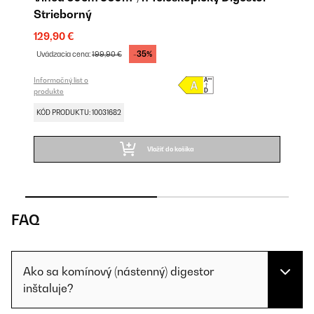
Strieborný
Č
129,90 €
12
-35%
Uvádzacia cena:
199,90 €
Uv
Informačný list o
Inf
produkte
pr
KÓD PRODUKTU: 10031682
KÓ
Vložiť do košíka
FAQ
Ako sa komínový (nástenný) digestor
inštaluje?