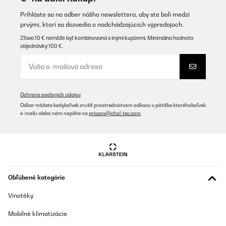
Preložiť
Prihláste sa na odber nášho newslettera, aby ste boli medzi
prvými, ktorí sa dozvedia o nadchádzajúcich výpredajoch.
OVERENÁ KONTROLA
Zľava 10 € nemôže byť kombinovaná s inými kupónmi. Minimálna hodnota
objednávky 100 €.
07/10/2022
Lieferung zum Zeitpunkt, top Pass gut.. perfekt
Amazon-Benutzer
Ochrana osobných údajov
Preložiť
Odber môžete kedykoľvek zrušiť prostredníctvom odkazu v pätičke ktoréhokoľvek
e-mailu alebo nám napíšte na
privacy@chal-tec.com
.
OVERENÁ KONTROLA
07/10/2022
Lieferung zum Zeitpunkt, topPass gut.. perfekt
Obľúbené kategórie
Amazon-Benutzer
Preložiť
Vinotéky
Mobilné klimatizácie
OVERENÁ KONTROLA