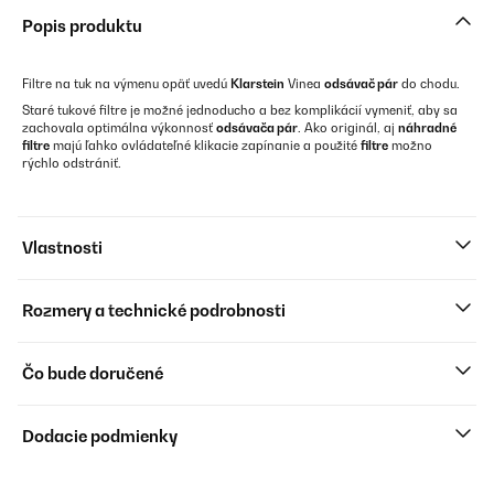
Popis produktu
Filtre na tuk na výmenu opäť uvedú
Klarstein
Vinea
odsávač pár
do chodu.
Staré tukové filtre je možné jednoducho a bez komplikácií vymeniť, aby sa
zachovala optimálna výkonnosť
odsávača pár
. Ako originál, aj
náhradné
filtre
majú ľahko ovládateľné klikacie zapínanie a použité
filtre
možno
rýchlo odstrániť.
Vlastnosti
Rozmery a technické podrobnosti
Čo bude doručené
Dodacie podmienky