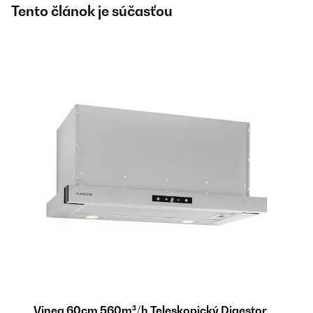
Tento článok je súčasťou
Vinea 60cm 560m³/h Teleskopický Digestor
V