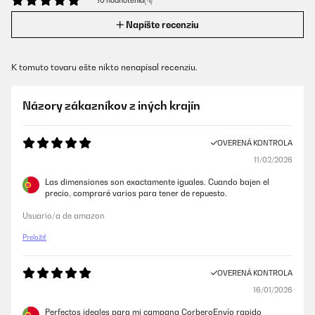
10 hodnotenia(-í)
Napíšte recenziu
K tomuto tovaru ešte nikto nenapísal recenziu.
Názory zákazníkov z iných krajín
OVERENÁ KONTROLA
11/02/2026
Las dimensiones son exactamente iguales. Cuando bajen el
precio, compraré varios para tener de repuesto.
Usuario/a de amazon
Preložiť
OVERENÁ KONTROLA
16/01/2026
Perfectos ideales para mi campana CorberoEnvío rapido