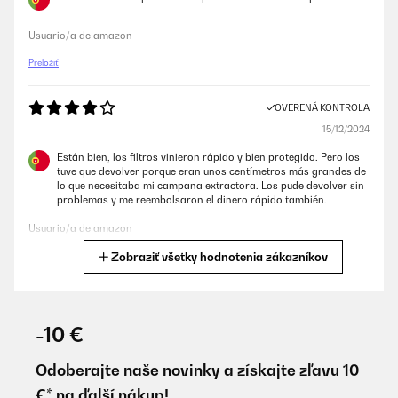
Usuario/a de amazon
Preložiť
OVERENÁ KONTROLA
15/12/2024
Están bien, los filtros vinieron rápido y bien protegido. Pero los
tuve que devolver porque eran unos centímetros más grandes de
lo que necesitaba mi campana extractora. Los pude devolver sin
problemas y me reembolsaron el dinero rápido también.
Usuario/a de amazon
Zobraziť všetky hodnotenia zákazníkov
Preložiť
OVERENÁ KONTROLA
25/01/2023
-10 €
No me vale no coinciden las patillas de enganche
Odoberajte naše novinky a získajte zľavu 10
Usuario/a de amazon
€* na ďalší nákup!