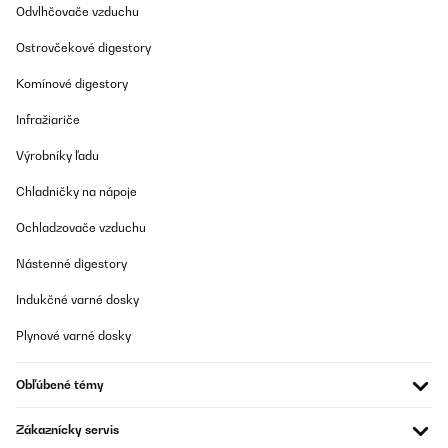
15/04/2021
Odvlhčovače vzduchu
alles ok, gerne wieder
Ostrovčekové digestory
Komínové digestory
Amazon-Benutzer
Preložiť
Infražiariče
Výrobníky ľadu
OVERENÁ KONTROLA
Chladničky na nápoje
20/01/2021
Passt. Erfüllt Ihren Zweck. Passt in die Spülmaschine zur
Ochladzovače vzduchu
Reinigung.
Nástenné digestory
Amazon-Benutzer
Indukčné varné dosky
Preložiť
Plynové varné dosky
OVERENÁ KONTROLA
28/02/2019
Obľúbené témy
Ersatzfilter für die Dunstabzughaube,passen ideal, nicht sehr
stabile Qualität.Lieferung war schnell, in einem übergroßen
Zákaznícky servis
Karton!