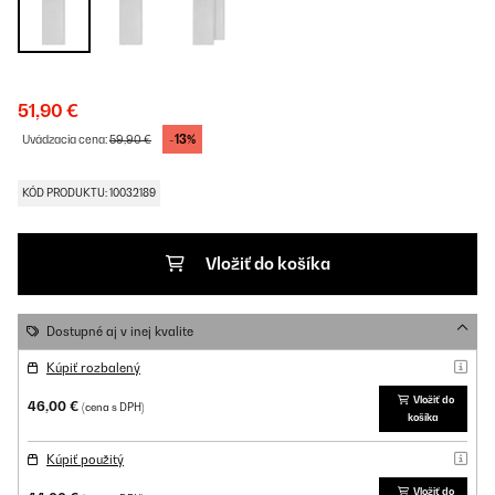
51,90 €
-13%
Uvádzacia cena:
59,90 €
KÓD PRODUKTU: 10032189
Vložiť do košíka
Dostupné aj v inej kvalite
Kúpiť rozbalený
Vložiť do
46,00 €
(cena s DPH)
košíka
Kúpiť použitý
Vložiť do