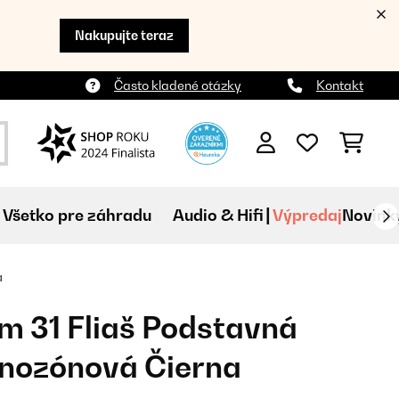
Nakupujte teraz
Často kladené otázky
Kontakt
Všetko pre záhradu
Audio & Hifi
Výpredaj
Novink
a
cm 31 Fliaš Podstavná
dnozónová Čierna