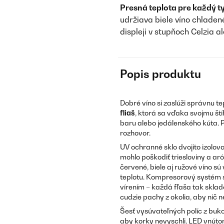
Presná teplota pre každý ty
udržiava biele víno chladen
displeji v stupňoch Celzia a
Popis produktu
Dobré víno si zaslúži správnu te
fliaš
, ktorá sa vďaka svojmu št
baru alebo jedálenského kúta. 
rozhovor.
UV ochranné sklo dvojito izolov
mohlo poškodiť triesloviny a ar
červené, biele aj ružové víno 
teplotu. Kompresorový systém s
vírením – každá fľaša tak sklado
cudzie pachy z okolia, aby nič n
Šesť vysúvateľných políc z buko
aby korky nevyschli. LED vnútorn