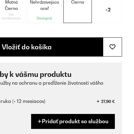
Matná
Nehrdzavejúca
Čierna
Čierna
oceľ
+2
Iná
kombinácia
Dostupné
Vložiť do košíka
žby k vášmu produktu
lužby na ochranu a predĺženie životnosti vášho
ruka (+ 12 mesiacov)
27,90 €
Pridať produkt so službou