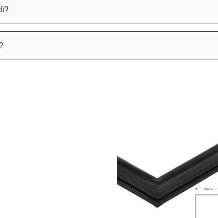
dí?
?