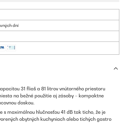
ovných dní
apacitou 31 fliaš a 81 litrov vnútorného priestoru
miesta na bežné použitie aj zásoby – kompaktne
acovnou doskou.
je s maximálnou hlučnosťou 41 dB tak ticho, že je
vorených obytných kuchyniach alebo tichých gastro