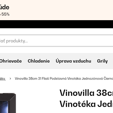
úde
o 55%
Ohrievače
Chladenie
Úprava vzduchu
Grily
téky
Vinovilla 38cm 31 Fliaš Podstavná Vinotéka Jednozónová Čiern
Vinovilla 38
Vinotéka Je