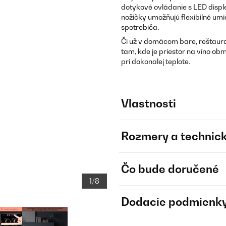
dotykové ovládanie s LED displ
nožičky umožňujú flexibilné um
spotrebiča.
Či už v domácom bare, reštaurač
tam, kde je priestor na víno ob
pri dokonalej teplote.
Vlastnosti
Rozmery a technick
Čo bude doručené
1/8
Dodacie podmienk