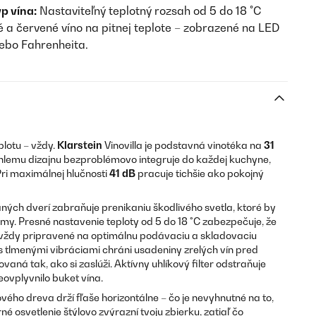
p vína:
Nastaviteľný teplotný rozsah od 5 do 18 °C
é a červené víno na pitnej teplote – zobrazené na LED
lebo Fahrenheita.
plotu – vždy.
Klarstein
Vinovilla je podstavná vinotéka na
31
íhlemu dizajnu bezproblémovo integruje do každej kuchyne,
Pri maximálnej hlučnosti
41 dB
pracuje tichšie ako pokojný
aných dverí zabraňuje prenikaniu škodlivého svetla, ktoré by
ómy. Presné nastavenie teploty od 5 do 18 °C zabezpečuje, že
sú vždy pripravené na optimálnu podávaciu a skladovaciu
 tlmenými vibráciami chráni usadeniny zrelých vín pred
vaná tak, ako si zaslúži. Aktívny uhlíkový filter odstraňuje
eovplyvnilo buket vína.
vého dreva drží fľaše horizontálne – čo je nevyhnutné na to,
é osvetlenie štýlovo zvýrazní tvoju zbierku, zatiaľ čo