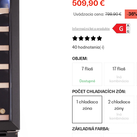
509,90 €
-36
Uvádzacia cena:
799,90 €
Informačný list o produkte
40 hodnotenia(-í)
OBJEM:
7 fliaš
17 fliaš
Iná
Dostupné
kombinácia
POČET CHLADIACÍCH ZÓN:
1 chladiaca
2 chladiace
zóna
zóny
Iná
kombinácia
ZÁKLADNÁ FARBA: