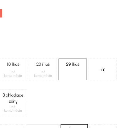
%
18 fliaš
20 fliaš
29 fliaš
+7
Iná
Iná
kombinácia
kombinácia
3 chladiace
zóny
Iná
kombinácia