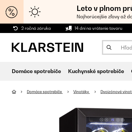
Leto v plnom pr
Najhorúcejšie zľavy až d
2 ročná záruka
14 dní na vrátenie tovaru
Domáce spotrebiče
Kuchynské spotrebiče
Domáce spotrebiče
Vinotéky
Dvojzónové vino