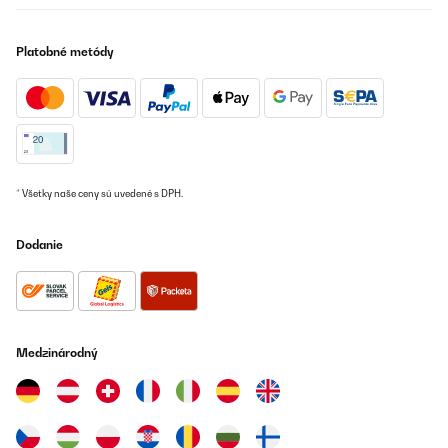
normali , ma penso che se tenuto in cucina di notte col totale
silenzio in casa potrebbe risultare fastidioso (certo dipende dalla
vicinanza della cucina alla camera ma a porte chiuse non credo
Platobné metódy
si possa sentire )
Utente Amazon
Preložiť
OVERENÁ KONTROLA
* Všetky naše ceny sú uvedené s DPH.
28/04/2024
Fait bien son travail. Je trouve juste domage que la température
Dodanie
soit reglable que de 5°C en 5°C, car j’avais besoin de
déshydratater à 42°C la plupart du temps
Amandine
Preložiť
Medzinárodný
OVERENÁ KONTROLA
13/12/2023
Dopo un attenta analisi ho scelto questo prodotto perché si pone
nella fascia media, il fornetto è ben costruito e sembra anche ben