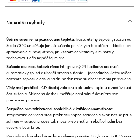
Najväčšie výhody
Šetrné sušenie na požadovanú teplotu:
Nastaviteľný teplotný rozsah od
35 do 70 °C umožňuje jemné sušenie pri nízkych teplotách — ideálne pre
spracovanie surovej stravy, pri ktorom sa vitamíny a minerály
zachovávajú v čo najväčšej miere.
Sušenie cez noc, hotové ráno:
Integrovaný 24-hodinový časovač
automaticky spustí a ukončí proces sušenia — jednoducho vložte večer,
nastavte teplotu a čas, a na druhý deň ráno sú občerstvenia pripravené.
Vždy mať prehľad:
LCD displej zobrazuje aktuálnu teplotu a zostávajúci
čas sušenia. Sklenená doska umožňuje nahliadnuť dovnútra bez
prerušenia procesu.
Bezpečne prevádzkované, spoľahlivé v každodennom živote:
Integrovaná ochrana proti prehriatiu vypne zariadenie skôr, než sa príliš
zahreje — sušiaci proces tak môže prebiehať aj niekoľko hodín bez
dozoru a bez rizika.
Pre celú rodinu vhodné na každodenné použitie:
S výkonom 500 W suší