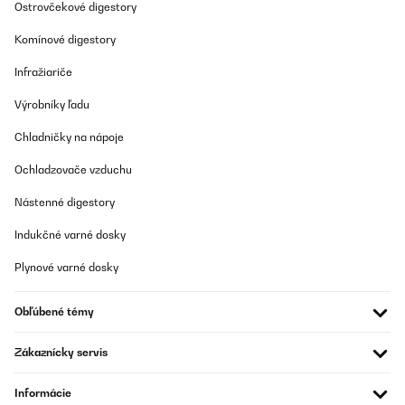
Gerät ist einfach und komfortabel zu bedienen, leicht zu reinigen
Ostrovčekové digestory
und angenehm leise im Betrieb. Die Außenhülle wird auch bei
70°C nicht übermäßig heiß, insgesamt macht der Automat einen
Komínové digestory
soliden Eindruck.Zwei Aspekte gefallen mir im Vergleich zu
anderen Geräten besonders gut:1. Die effektive Luftzirkulation, die
Infražiariče
für ein gleichmäßiges Dörr-Ergebnis auf allen Ebenen sorgt. Das
war bei anderen Automaten, die ich ausprobiert habe und die die
Výrobníky ľadu
heiße Luft von unten nach oben pusten, deutlich schlechter.2. Die
verglaste Tür, durch die man den Fortschritt des Dörr-Prozesses
beobachten kann, ohne den Automaten pausieren und öffnen zu
Chladničky na nápoje
müssen.Bislang habe ich überwiegend Tomaten, Kräuter,
Knoblauch sowie Bananen und Äpfel gedörrt. Jedes Ergebnis
Ochladzovače vzduchu
war hervorragend. Die Obstchips gelingen zuverlässig und
bleiben bei Lagerung in einem Schraubglas dauerhaft knackig
Nástenné digestory
und unvergleichlich aromatisch. Genau das richtige Gerät, um die
Lücke in der Vorratshaltung zwischen Einfrieren und Einkochen
Indukčné varné dosky
zu schließen.
Amazon-Benutzer
Plynové varné dosky
Preložiť
Obľúbené témy
OVERENÁ KONTROLA
Zákaznícky servis
05/05/2024
Ottimo prodotto ben fatto . L'ho usato 5 volte per ora ha
Informácie
funzionato bene , la ventola non è molto rumorosa in situazioni