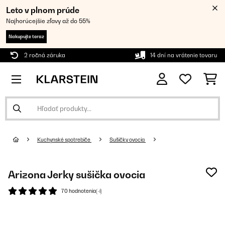
Leto v plnom prúde
Najhorúcejšie zľavy až do 55%
Nakupujte teraz
2 ročná záruka
14 dní na vrátenie tovaru
Kuchynské spotrebiče
Sušičky ovocia
Arizona Jerky sušička ovocia
70 hodnotenia(-í)