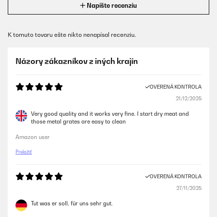
Napíšte recenziu
K tomuto tovaru ešte nikto nenapísal recenziu.
Názory zákazníkov z iných krajín
OVERENÁ KONTROLA
21/12/2025
Very good quality and it works very fine. I start dry meat and
those metal grates are easy to clean
Amazon user
Preložiť
OVERENÁ KONTROLA
27/11/2025
Tut was er soll, für uns sehr gut.