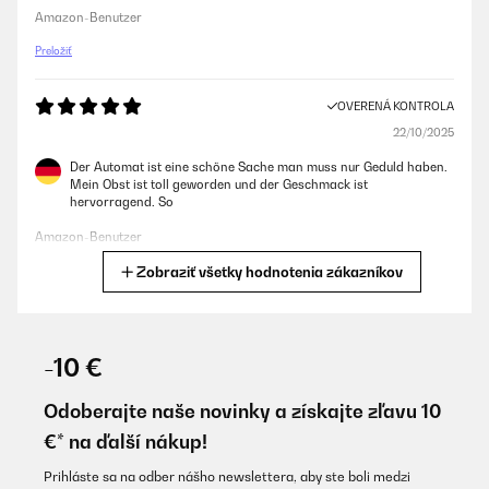
Amazon-Benutzer
Preložiť
OVERENÁ KONTROLA
22/10/2025
Der Automat ist eine schöne Sache man muss nur Geduld haben.
Mein Obst ist toll geworden und der Geschmack ist
hervorragend. So
Amazon-Benutzer
Zobraziť všetky hodnotenia zákazníkov
Preložiť
OVERENÁ KONTROLA
20/10/2025
-10 €
Da mein Garten immer Unmengen von Früchten produziert habe
ich diesmal (zunächst) die Zwetschgen und Trauben mit dem
Odoberajte naše novinky a získajte zľavu 10
Gerät getrocknet. Der Geschmack ist köstlich und ich freue mich
€* na ďalší nákup!
schon, den nächsten Christstollen mit eigenen Rosinen zu
backen. Die Pflaumen bereichern mein Müsli etc.Die Tomaten
wurden getrocknet und anschließend in gutem Olivenöl mit
Prihláste sa na odber nášho newslettera, aby ste boli medzi