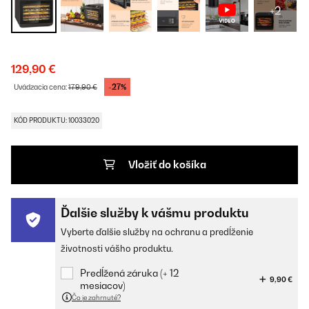
+2
129,90 €
-27%
Uvádzacia cena:
179,90 €
KÓD PRODUKTU: 10033020
Vložiť do košíka
Ďalšie služby k vášmu produktu
Vyberte ďalšie služby na ochranu a predĺženie
životnosti vášho produktu.
Predĺžená záruka (+ 12
9,90 €
mesiacov)
Čo je zahrnuté?