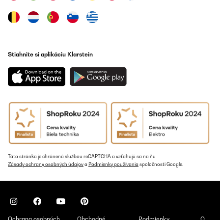
curato. Ho provato a seccare dei funghi e devo dire che il
risultato mi ha stupito. Mi fa storcere il naso il ronzio emesso dal
fornetto che può esser un po' fastidioso se lo si usa di notte come
me.
Utente Amazon
Stiahnite si aplikáciu Klarstein
Preložiť
OVERENÁ KONTROLA
28/11/2023
E'il mio primo essiccatore . Ho già preparato del dado, della
polvere di limone, della polvere di arancia e delle mele essiccate
che il mio cane gradisce assai assai! Non ho idea dei consumi.
Ritengo potro'saperli solo all'arrivo della bolletta.... Per ora
giudizio più che positivo!
Táto stránka je chránená službou reCAPTCHA a vzťahujú sa na ňu
Utente Amazon
Zásady ochrany osobných údajov
a
Podmienky používania
spoločnosti Google.
Preložiť
OVERENÁ KONTROLA
10/01/2023
Ochrana osobných
Obchodné
Podmienky
O