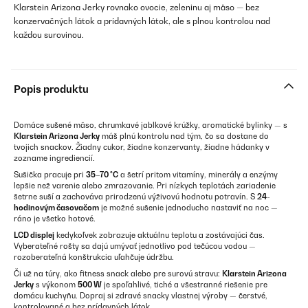
Klarstein Arizona Jerky rovnako ovocie, zeleninu aj mäso — bez
konzervačných látok a prídavných látok, ale s plnou kontrolou nad
každou surovinou.
Popis produktu
Domáce sušené mäso, chrumkavé jablkové krúžky, aromatické bylinky — s
Klarstein Arizona Jerky
máš plnú kontrolu nad tým, čo sa dostane do
tvojich snackov. Žiadny cukor, žiadne konzervanty, žiadne hádanky v
zozname ingrediencií.
Sušička pracuje pri
35–70 °C
a šetrí pritom vitamíny, minerály a enzýmy
lepšie než varenie alebo zmrazovanie. Pri nízkych teplotách zariadenie
šetrne suší a zachováva prirodzenú výživovú hodnotu potravín. S
24-
hodinovým časovačom
je možné sušenie jednoducho nastaviť na noc —
ráno je všetko hotové.
LCD displej
kedykoľvek zobrazuje aktuálnu teplotu a zostávajúci čas.
Vyberateľné rošty sa dajú umývať jednotlivo pod tečúcou vodou —
rozoberateľná konštrukcia uľahčuje údržbu.
Či už na túry, ako fitness snack alebo pre surovú stravu:
Klarstein Arizona
Jerky
s výkonom
500 W
je spoľahlivé, tiché a všestranné riešenie pre
domácu kuchyňu. Dopraj si zdravé snacky vlastnej výroby — čerstvé,
kontrolované a bez prídavných látok.