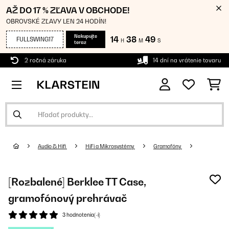
AŽ DO 17 % ZĽAVA V OBCHODE!
OBROVSKÉ ZĽAVY LEN 24 HODÍN!
Nakupujte
14
38
48
FULLSWING17
H
M
S
teraz
2 ročná záruka
14 dní na vrátenie tovaru
Audio & Hifi
HiFi a Mikrosystémy
Gramofóny
[Rozbalené] Berklee TT Case,
gramofónový prehrávač
3 hodnotenia(-í)