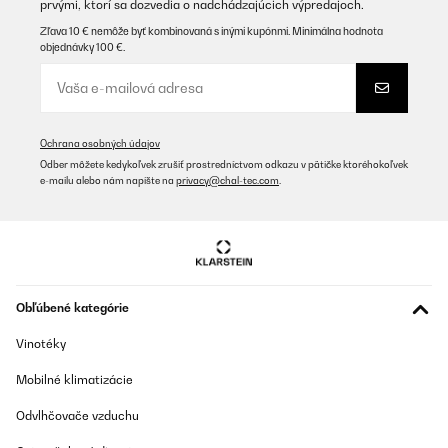
prvými, ktorí sa dozvedia o nadchádzajúcich výpredajoch.
Zľava 10 € nemôže byť kombinovaná s inými kupónmi. Minimálna hodnota
objednávky 100 €.
Ochrana osobných údajov
Odber môžete kedykoľvek zrušiť prostredníctvom odkazu v pätičke ktoréhokoľvek
e-mailu alebo nám napíšte na
privacy@chal-tec.com
.
Obľúbené kategórie
Vinotéky
Mobilné klimatizácie
Odvlhčovače vzduchu