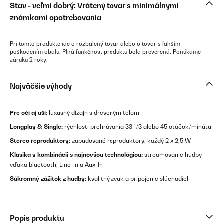
Stav - veľmi dobrý: Vrátený tovar s minimálnymi
známkami opotrebovania
Pri tomto produkte ide o rozbalený tovar alebo o tovar s ľahším
poškodením obalu. Plná funkčnosť produktu bola preverená. Ponúkame
záruku 2 roky.
Najväčšie výhody
Pre oči aj uši:
luxusný dizajn s dreveným telom
Longplay & Single:
rýchlosti prehrávania 33 1/3 alebo 45 otáčok/minútu
Stereo reproduktory:
zabudované reproduktory, každý 2 x 2,5 W
Klasika v kombinácii s najnovšou technológiou:
streamovanie hudby
vďaka bluetooth, Line-in a Aux-In
Súkromný zážitok z hudby:
kvalitný zvuk a pripojenie slúchadiel
Popis produktu