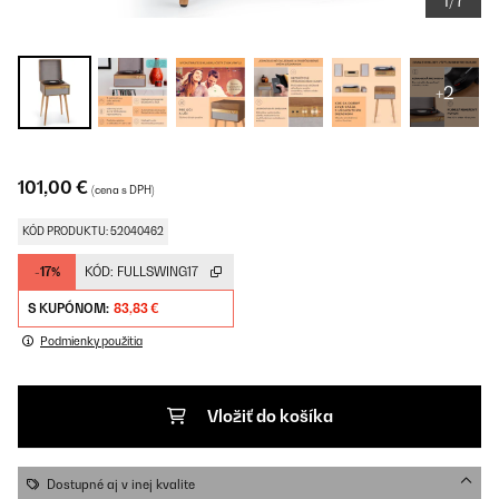
1/7
+2
101,00 €
(cena s DPH)
KÓD PRODUKTU: 52040462
-17%
KÓD:
FULLSWING17
S KUPÓNOM:
83,83 €
Podmienky použitia
Vložiť do košíka
Dostupné aj v inej kvalite