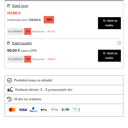
Kúpiť nový
112,90 €
-13%
129,90 €
Uvádzacia cena:
Vložiť do
košíka
FULLSWING17
-17%
S kupónom:
93,71 €
Kúpiť použitý
95,00 €
(cena s DPH)
Vložiť do
košíka
FULLSWING17
-17%
S kupónom:
78,85 €
Posledné kusy na sklade!
Dodacia lehota: 3 - 5 pracovných dní
14 dní na vrátenie