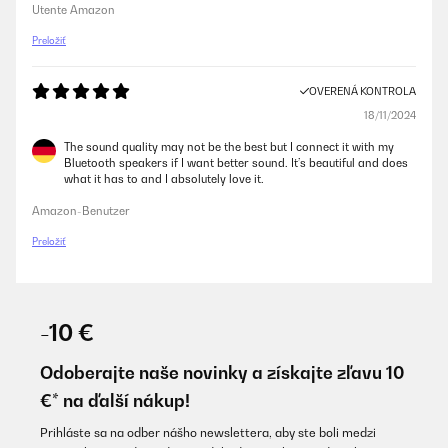
Utente Amazon
Preložiť
OVERENÁ KONTROLA
18/11/2024
The sound quality may not be the best but I connect it with my
Bluetooth speakers if I want better sound. It’s beautiful and does
what it has to and I absolutely love it.
Amazon-Benutzer
Preložiť
-10 €
Odoberajte naše novinky a získajte zľavu 10
€* na ďalší nákup!
Prihláste sa na odber nášho newslettera, aby ste boli medzi