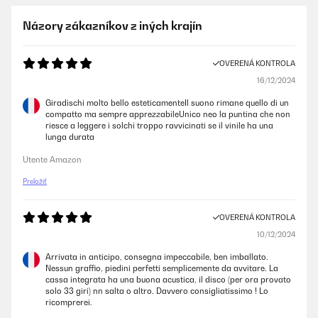
Názory zákazníkov z iných krajín
OVERENÁ KONTROLA
16/12/2024
Giradischi molto bello esteticamenteIl suono rimane quello di un
compatto ma sempre apprezzabileUnico neo la puntina che non
riesce a leggere i solchi troppo ravvicinati se il vinile ha una
lunga durata
Utente Amazon
Preložiť
OVERENÁ KONTROLA
10/12/2024
Arrivata in anticipo, consegna impeccabile, ben imballato.
Nessun graffio, piedini perfetti semplicemente da avvitare. La
cassa integrata ha una buona acustica, il disco (per ora provato
solo 33 giri) nn salta o altro. Davvero consigliatissimo ! Lo
ricomprerei.