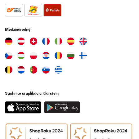
Wir sind mit dem Mülleimer super zufrieden. Wir haben den
cremefarbenen genommen und er gefällt farblich uns sehr gut. Ist
eine matte Färbung.Den kleinen Biomülleimer kann man
rausnehmen - er hat einen eigenen Deckel. Leider ist er wegen
der Grifflöcher an der Seite nicht komplett dicht, sodass wir ihn
Medzinárodný
im Sommer nicht auf dem Küchentisch stehen lassen werden.Die
beiden anderen Eimer haben ein großes Fassungsvermögen (wir
nutzen 25-Liter-Beutel) und sie lassen sich separat öffnen, was
uns sehr wichtig war.Mit dem Fußtritt öffnet der Deckel jeweils
nur zu etwa 80% - völlig ausreichend, um was einzuwerfen.Mit
der Hand kann man aber auf volle Öffnung nachhelfen - zum
Beispiel um die inneren Eimer rauszunehmen.Einziger Mini-
Kritikpunkt: Die Grifflöcher an den Seiten der Inneneimer sind
etwas scharfkantig. Das Tragen ist deshalb etwas unangenehm.
Aber das ist bisher wirklich das Einzige, was wir bemängeln
könnten.Klare Kaufempfehlung.
Amazon-Benutzer
Stiahnite si aplikáciu Klarstein
Preložiť
OVERENÁ KONTROLA
17/01/2025
Finalmente ho trovato un ampio contenitore per la spazzatura. Ci
sta un sacco di roba e mi piace che ci sia anche il contenitore per