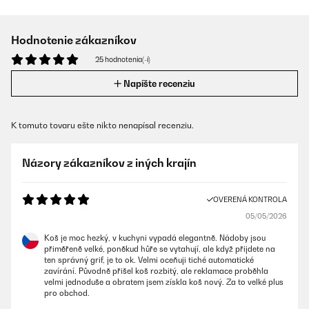
Hodnotenie zákazníkov
25 hodnotenia(-í)
Napíšte recenziu
K tomuto tovaru ešte nikto nenapísal recenziu.
Názory zákazníkov z iných krajín
OVERENÁ KONTROLA
05/05/2026
Koš je moc hezký, v kuchyni vypadá elegantně. Nádoby jsou
přiměřeně velké, poněkud hůře se vytahují, ale když přijdete na
ten správný grif, je to ok. Velmi oceňuji tiché automatické
zavírání. Původně přišel koš rozbitý, ale reklamace proběhla
velmi jednoduše a obratem jsem získla koš nový. Za to velké plus
pro obchod.