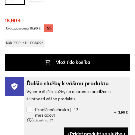
18,90 €
-5%
Uvádzacia cena:
19,90 €
KÓD PRODUKTU: 10033225
Vložiť do košíka
Ďalšie služby k vášmu produktu
Vyberte ďalšie služby na ochranu a predĺženie
životnosti vášho produktu.
Predĺžená záruka (+ 12
3,90 €
mesiacov)
Čo je zahrnuté?
Pridať produkt so službou