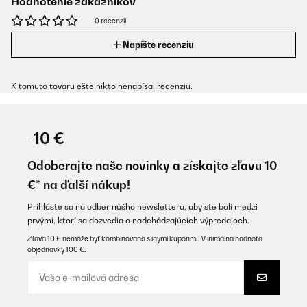
Hodnotenie zákazníkov
0 recenzií
Napíšte recenziu
K tomuto tovaru ešte nikto nenapísal recenziu.
-10 €
Odoberajte naše novinky a získajte zľavu 10
€* na ďalší nákup!
Prihláste sa na odber nášho newslettera, aby ste boli medzi
prvými, ktorí sa dozvedia o nadchádzajúcich výpredajoch.
Zľava 10 € nemôže byť kombinovaná s inými kupónmi. Minimálna hodnota
objednávky 100 €.