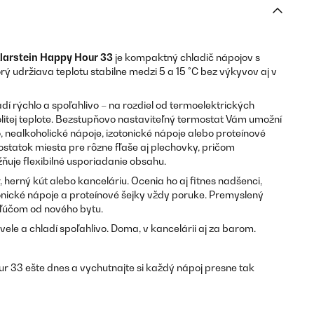
larstein Happy Hour 33
je kompaktný chladič nápojov s
 udržiava teplotu stabilne medzi 5 a 15 °C bez výkyvov aj v
í rýchlo a spoľahlivo – na rozdiel od termoelektrických
okolitej teplote. Bezstupňovo nastaviteľný termostat Vám umožní
o, nealkoholické nápoje, izotonické nápoje alebo proteínové
ostatok miesta pre rôzne fľaše aj plechovky, pričom
ňuje flexibilné usporiadanie obsahu.
 herný kút alebo kanceláriu. Ocenia ho aj fitnes nadšenci,
onické nápoje a proteínové šejky vždy poruke. Premyslený
kľúčom od nového bytu.
vele a chladí spoľahlivo. Doma, v kancelárii aj za barom.
r 33 ešte dnes a vychutnajte si každý nápoj presne tak