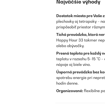
Najväčšie výhody
Dostatok miesta pre Vaše 
plechovky aj tetrapaky – n
prispôsobiť priestor rôznym
Tichá prevádzka, ktorá ner
Happy Hour 33 takmer nepoč
alebo obývačky.
Presná teplota pre každý n
teplotu v rozsahu 5–15 °C –
nápoje aj biele víno.
Úsporná prevádzka bez k
spotrebu energie pri nepret
hodín denne.
Organizované:
flexibilne p