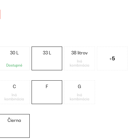
30 L
33 L
38 litrov
+5
Iná
Dostupné
kombinácia
C
F
G
Iná
Iná
kombinácia
kombinácia
Čierna