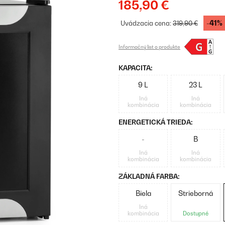
185,90 €
-41%
Uvádzacia cena:
319,90 €
Informačný list o produkte
KAPACITA:
9 L
23 L
Iná
Iná
kombinácia
kombinácia
ENERGETICKÁ TRIEDA:
-
B
Iná
Iná
kombinácia
kombinácia
ZÁKLADNÁ FARBA:
Biela
Strieborná
Iná
kombinácia
Dostupné