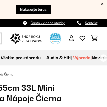
Nakupujte teraz
Často kladené otázky
Kontakt
Všetko pre záhradu
Audio & Hifi
Výpredaj
Novink
je Čierna
55cm 33L Mini
a Nápoje Čierna