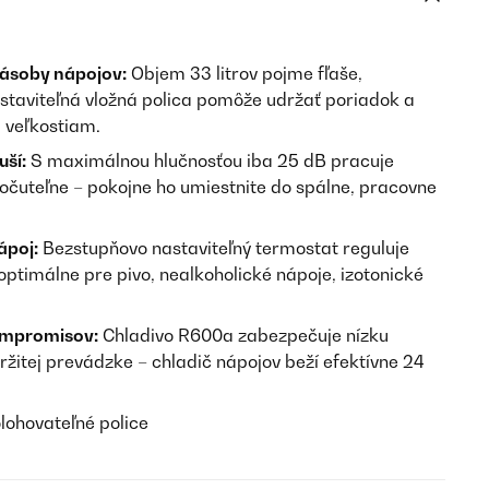
zásoby nápojov:
Objem 33 litrov pojme fľaše,
astaviteľná vložná polica pomôže udržať poriadok a
 veľkostiam.
uší:
S maximálnou hlučnosťou iba 25 dB pracuje
uteľne – pokojne ho umiestnite do spálne, pracovne
ápoj:
Bezstupňovo nastaviteľný termostat reguluje
 optimálne pre pivo, nealkoholické nápoje, izotonické
ompromisov:
Chladivo R600a zabezpečuje nízku
ržitej prevádzke – chladič nápojov beží efektívne 24
olohovateľné police