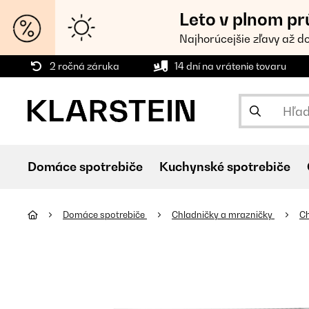
Leto v plnom pr
Najhorúcejšie zľavy až d
2 ročná záruka
14 dní na vrátenie tovaru
Domáce spotrebiče
Kuchynské spotrebiče
Domáce spotrebiče
Chladničky a mrazničky
Ch