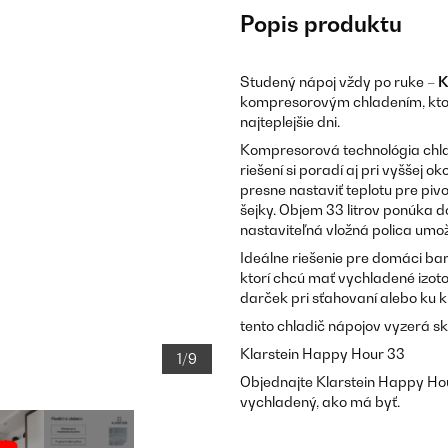
Popis produktu
Studený nápoj vždy po ruke –
K
kompresorovým chladením, ktorý
najteplejšie dni.
Kompresorová technológia chlad
riešení si poradí aj pri vyššej 
presne nastaviť teplotu pre piv
šejky. Objem 33 litrov ponúka d
nastaviteľná vložná polica umož
Ideálne riešenie pre domáci bar,
ktorí chcú mať vychladené izot
darček pri sťahovaní alebo ku 
tento chladič nápojov vyzerá sk
Klarstein Happy Hour 33
1/9
Objednajte Klarstein Happy Hou
vychladený, ako má byť.