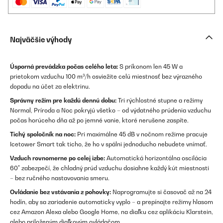
Najväčšie výhody
Úsporná prevádzka počas celého leta:
S príkonom len 45 W a
prietokom vzduchu 100 m³/h osviežite celú miestnosť bez výrazného
dopadu na účet za elektrinu.
Správny režim pre každú dennú dobu:
Tri rýchlostné stupne a režimy
Normal, Príroda a Noc pokryjú všetko – od výdatného prúdenia vzduchu
počas horúceho dňa až po jemné vanie, ktoré nerušene zaspíte.
Tichý spoločník na noc:
Pri maximálne 45 dB v nočnom režime pracuje
Icetower Smart tak ticho, že ho v spálni jednoducho nebudete vnímať.
Vzduch rovnomerne po celej izbe:
Automatická horizontálna oscilácia
60° zabezpečí, že chladný prúd vzduchu dosiahne každý kút miestnosti
– bez ručného nastavovania smeru.
Ovládanie bez vstávania z pohovky:
Naprogramujte si časovač až na 24
hodín, aby sa zariadenie automaticky vyplo – a prepínajte režimy hlasom
cez Amazon Alexa alebo Google Home, na diaľku cez aplikáciu Klarstein,
alebo priloženým diaľkovým ovládačom.