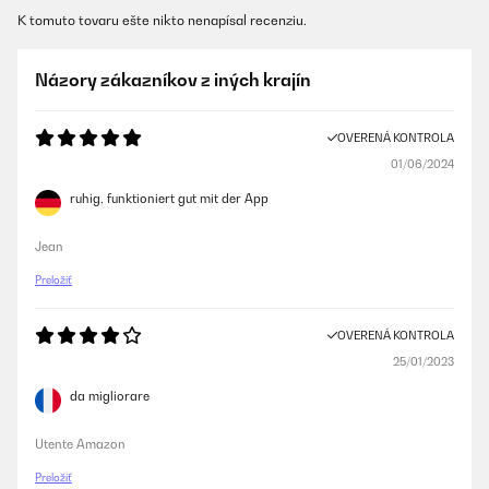
K tomuto tovaru ešte nikto nenapísal recenziu.
Názory zákazníkov z iných krajín
OVERENÁ KONTROLA
01/06/2024
ruhig, funktioniert gut mit der App
Jean
Preložiť
OVERENÁ KONTROLA
25/01/2023
da migliorare
Utente Amazon
Preložiť