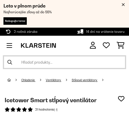
Leto v plnom prúde
Najhorúcejšie zľavy až do 55%
Nakupujte teraz
2 ročná záruka
14 dní na vrátenie tovaru
Chladenie
Ventilátory
Stĺpové ventilátory
Icetower Smart stĺpový ventilátor
21 hodnotenia(-í)