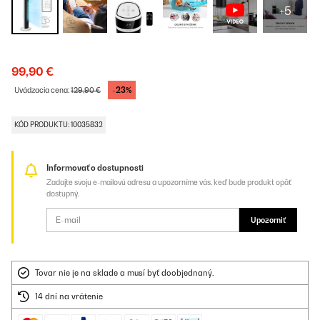
+5
99,90 €
-23%
Uvádzacia cena:
129,90 €
KÓD PRODUKTU: 10035832
Informovať o dostupnosti
Zadajte svoju e-mailovú adresu a upozorníme vás, keď bude produkt opäť
dostupný.
Upozorniť
Tovar nie je na sklade a musí byť doobjednaný.
14 dní na vrátenie