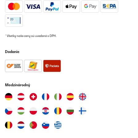
OVERENÁ KONTROLA
21/07/2021
Also ich bin begeistert. Den Nacht Modus mag ich persönlich
nicht weil das Gebläse immer mit Pausen bläst. Daher benutzte
ich den normalen Modus. Der timer funktioniert einwandfrei.
* Všetky naše ceny sú uvedené s DPH.
Fernbedienung kommt bereits mit Batterie und funktioniert super.
Klare kauf Empfehlung.
Dodanie
Amazon-Benutzer
Preložiť
OVERENÁ KONTROLA
Medzinárodný
14/07/2021
Der Ventilator hat ausreichend Stärke, er erzeugt auf niedrigster
Stufe bei ca 2 m Entfernung einen angenehmen Luftstrom. Die
Luft riecht allerdings etwas chemisch. Die Lautstärke bei
maximaler Leistung entspricht genau dem angegebenem Wert.
Leider ist der ventilator auch nicht mit alexa steuerbar, da könnte
man nachbessern. Die App funktioniert allerdings ohne
Probleme.
Amazon-Benutzer