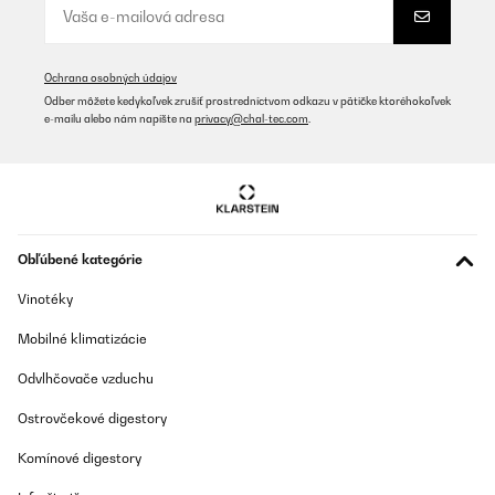
Preis Leistung stimmt
Amazon-Benutzer
Ochrana osobných údajov
Preložiť
Odber môžete kedykoľvek zrušiť prostredníctvom odkazu v pätičke ktoréhokoľvek
e-mailu alebo nám napíšte na
privacy@chal-tec.com
.
OVERENÁ KONTROLA
19/10/2021
Gute Funktionen, macht, was es soll. Gut verarbeitet, macht in der
Rotation aber mach einiger Zeit knackende Geräusche und ist
sehr laut im Ventilationsgeräusch.
Obľúbené kategórie
Amazon-Benutzer
Vinotéky
Preložiť
Mobilné klimatizácie
OVERENÁ KONTROLA
Odvlhčovače vzduchu
06/09/2021
Ostrovčekové digestory
Etwas laut bei hohen Geblaesestufen aber das haben alle
Ventilatoren, bauartbdingt. Hat uns aber gut über den Sommer
Komínové digestory
gebracht.