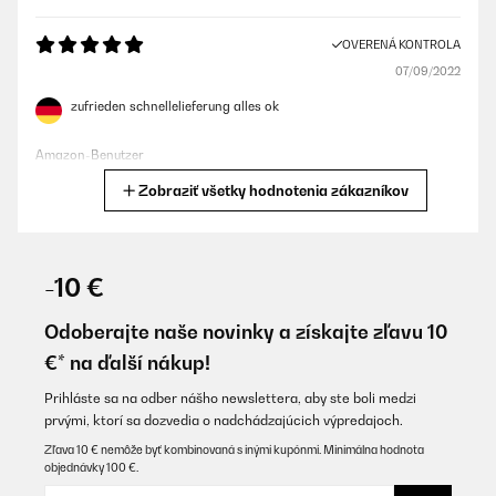
OVERENÁ KONTROLA
07/09/2022
zufrieden schnellelieferung alles ok
Amazon-Benutzer
Zobraziť všetky hodnotenia zákazníkov
Preložiť
OVERENÁ KONTROLA
07/09/2022
-10 €
toll zufrieden schnellelieferung alles ok
Odoberajte naše novinky a získajte zľavu 10
Amazon-Benutzer
€* na ďalší nákup!
Preložiť
Prihláste sa na odber nášho newslettera, aby ste boli medzi
prvými, ktorí sa dozvedia o nadchádzajúcich výpredajoch.
OVERENÁ KONTROLA
Zľava 10 € nemôže byť kombinovaná s inými kupónmi. Minimálna hodnota
objednávky 100 €.
01/08/2022