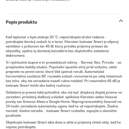
Popis produktu
Keď teplomer v byte atakuje 30 °C, nepotrebujete drahé riešenia –
potrebujete čerstvý vzduch tu a teraz. Klarstein Icetower Smart je stĺpový
ventilátor s príkonom len 45 W, ktorý prináša príjemný prievan do
obývačky, spálne aj domácej kancelárie bez zbytočného zaťaženia
elektromera.
Tri rýchlostné stupne a tri prevádzkové režimy – Normal, Noc, Príroda – sa
prispôsobia každej situácii. Popoludní spustíte silný prúd vzduchu, večer
prepnete na jemné vanie, ktoré Váš spánok neruší. Automatická
horizontálna oscilácia 60° rozvedie vzduch rovnomerne po celej miestnosti
bez toho, aby ste zariadenie museli ručne natáčať. Pri maximálne 45 dB je
Icetower Smart tichší ako bežný rozhovor.
Ovládanie je presne také pohodlné, ako má byť: dotykový displej priamo na
zariadení, priložený diaľkový ovládač, aplikácia Klarstein alebo hlasové
povely cez Amazon Alexa a Google Home. Naprogramovateľný časovač na
24 hodín zariadenie automaticky vypne, keď ho už nepotrebujete. Žiadna
montáž, žiadne náradie – Icetower Smart rozbalíte, zapojíte a okamžite
používate.
Objednajte Icetower Smart ešte dnes a užite si príjemný chlad vždy, keď ho
najviac potrebujete.