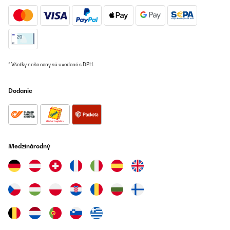
12/12/2024
Me ha encantado el diseño estoy creando mi cocina retro y va
genial con el color de mi cocina y nevera lo único el cable es
corto pero para colocarlo en la pared está genial.La marca es
alemana muy buena ya que tengo otras cosas instaladas en mi
casa de esta misma marca y es buenísima.
* Všetky naše ceny sú uvedené s DPH.
Usuario/a de amazon
Preložiť
Dodanie
OVERENÁ KONTROLA
12/12/2024
Sehr stabil, einfache Bedienung, ist zu empfehlen!!
Medzinárodný
Amazon-Benutzer
Preložiť
OVERENÁ KONTROLA
04/12/2024