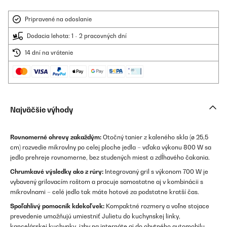
Pripravené na odoslanie
Dodacia lehota: 1 - 2 pracovných dní
14 dní na vrátenie
Najväčšie výhody
Rovnomerné ohrevy zakaždým:
Otočný tanier z kaleného skla (ø 25,5
cm) rozvedie mikrovlny po celej ploche jedla – vďaka výkonu 800 W sa
jedlo prehreje rovnomerne, bez studených miest a zdĺhavého čakania.
Chrumkavé výsledky ako z rúry:
Integrovaný gril s výkonom 700 W je
vybavený grilovacím roštom a pracuje samostatne aj v kombinácii s
mikrovlnami – celé jedlo tak máte hotové za podstatne kratší čas.
Spoľahlivý pomocník kdekoľvek:
Kompaktné rozmery a voľne stojace
prevedenie umožňujú umiestniť Julietu do kuchynskej linky,
kancelárskej kuchynky, izby na internáte aj do obytného automobilu.