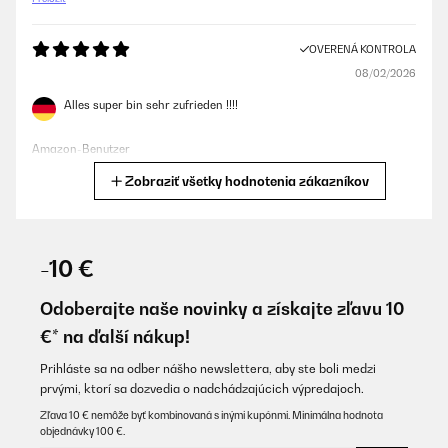
OVERENÁ KONTROLA
08/02/2026
Alles super bin sehr zufrieden !!!!
Amazon-Benutzer
Zobraziť všetky hodnotenia zákazníkov
Preložiť
OVERENÁ KONTROLA
29/11/2025
-10 €
Die mikrowelle hat ein schönes Design und die Bedienung ist sehr
einfach. Kurzum macht sie was sie soll!
Odoberajte naše novinky a získajte zľavu 10
€* na ďalší nákup!
Amazon-Benutzer
Preložiť
Prihláste sa na odber nášho newslettera, aby ste boli medzi
prvými, ktorí sa dozvedia o nadchádzajúcich výpredajoch.
Zľava 10 € nemôže byť kombinovaná s inými kupónmi. Minimálna hodnota
OVERENÁ KONTROLA
objednávky 100 €.
28/11/2025