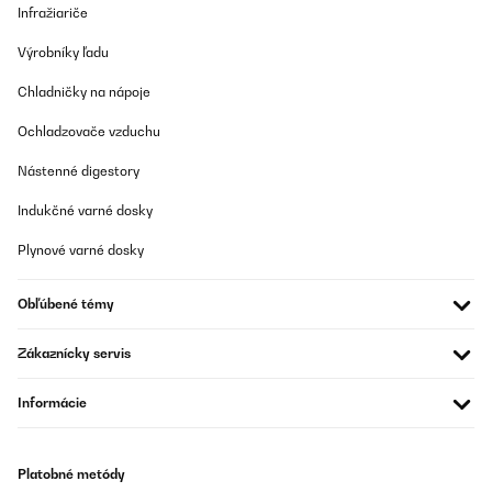
Infražiariče
Preložiť
Výrobníky ľadu
OVERENÁ KONTROLA
Chladničky na nápoje
27/01/2025
Ochladzovače vzduchu
Molto bello esteticamente e funziona bene
Nástenné digestory
Utente Amazon
Indukčné varné dosky
Preložiť
Plynové varné dosky
OVERENÁ KONTROLA
23/12/2024
Obľúbené témy
Steht oben
Zákaznícky servis
Amazon-Benutzer
Informácie
Preložiť
OVERENÁ KONTROLA
Platobné metódy