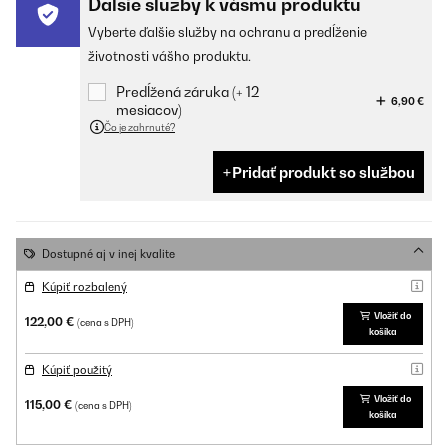
Ďalšie služby k vášmu produktu
Vyberte ďalšie služby na ochranu a predĺženie
životnosti vášho produktu.
Predĺžená záruka (+ 12
6,90 €
mesiacov)
Čo je zahrnuté?
Pridať produkt so službou
Dostupné aj v inej kvalite
Kúpiť rozbalený
Vložiť do
122,00 €
(cena s DPH)
košíka
Kúpiť použitý
Vložiť do
115,00 €
(cena s DPH)
košíka