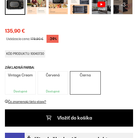
+3
135,90 €
-24%
Uvádzacia cena:
179,90 €
KÓD PRODUKTU: 10040730
ZÁKLADNÁ FARBA:
Vintage Cream
Červená
Čierna
Dostupné
Dostupné
Čo znamenajú tieto stavy?
Vložiť do košíka