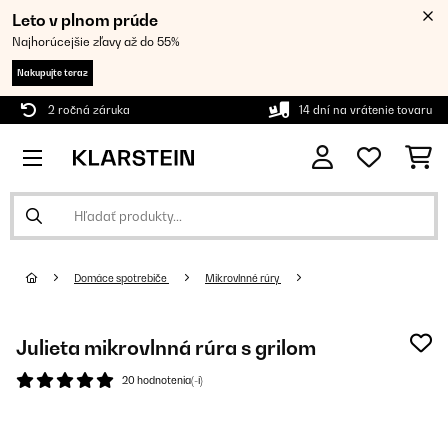
Leto v plnom prúde
Najhorúcejšie zľavy až do 55%
Nakupujte teraz
2 ročná záruka
14 dní na vrátenie tovaru
Domáce spotrebiče
Mikrovlnné rúry
Julieta mikrovlnná rúra s grilom
20 hodnotenia(-í)