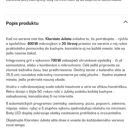
Popis produktu
Keď na varenie niet čas,
Klarstein Julieta
zvládne to, čo potrebujete – rýchlo
a spoľahlivo.
800 W
mikrovýkon a
20-litrový
priestor na varenie z nej robia
praktického pomocníka do kuchyne, kancelárie aj na každé miesto, kde sa
jedlo nesmie čakať.
Integrovaný gril s výkonom
700 W
zabezpečí chrumkavé výsledky – či už
samostatne, alebo v kombinácii s mikrovlnami. Celé jedlá pripravíte za
zlomok bežného času, bez predhrievania. Otočný tanier z kaleného skla (ø
25,5 cm) rozvádza mikrovlny rovnomerne po celej ploche – žiadne studené
miesta, jedlo prehriaté naozaj všade.
Vnútro z nehrdzavejúcej ocele odolá mastnote a utrie sa vlhkou handričkou.
Retro dizajn v štýle 50. rokov robí z Juliety ozdobu každej kuchyne –
zabudovanej, kancelárskej či na internáte.
8 automatických programov (zemiaky, cestoviny, pizza, popcorn, zelenina,
nápoje, mäso, ryby) a 5 stupňov výkonu zjednodušujú obsluhu na minimum.
Biely LED displej zobrazuje všetky nastavenia prehľadne a zrozumiteľne.
Objednajte Klarstein Julieta ešte dnes a vneste do každodenného varenia
nové tempo.