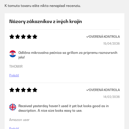
K tomuto tovaru ešte nikto nenapísal recenziu.
Názory zákazníkov z iných krajín
OVERENÁ KONTROLA
15/04/2026
Odlična mikrovalna pećnica sa grillom za pripremu raznovrsnih
jela!
TIHOMIR
Preložiť
OVERENÁ KONTROLA
14/02/2026
Received yesterday haven’t used it yet but looks good as in
description. A nice size looks easy to use.
Amazon user
Preložiť