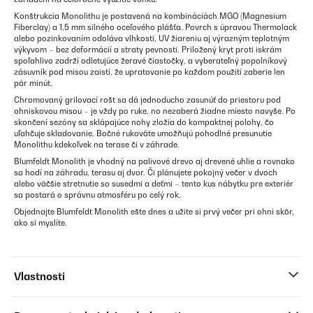
Konštrukcia Monolithu je postavená na kombináciách MGO (Magnesium
Fiberclay) a 1,5 mm silného oceľového plášťa. Povrch s úpravou Thermolack
alebo pozinkovaním odoláva vlhkosti, UV žiareniu aj výrazným teplotným
výkyvom – bez deformácií a straty pevnosti. Priložený kryt proti iskrám
spoľahlivo zadrží odletujúce žeravé čiastočky, a vyberateľný popolníkový
zásuvník pod misou zaistí, že upratovanie po každom použití zaberie len
pár minút.
Chromovaný grilovací rošt sa dá jednoducho zasunúť do priestoru pod
ohniskovou misou – je vždy po ruke, no nezaberá žiadne miesto navyše. Po
skončení sezóny sa sklápajúce nohy zložia do kompaktnej polohy, čo
uľahčuje skladovanie. Bočné rukoväte umožňujú pohodlné presunutie
Monolithu kdekoľvek na terase či v záhrade.
Blumfeldt Monolith je vhodný na palivové drevo aj drevené uhlie a rovnako
sa hodí na záhradu, terasu aj dvor. Či plánujete pokojný večer v dvoch
alebo väčšie stretnutie so susedmi a deťmi – tento kus nábytku pre exteriér
sa postará o správnu atmosféru po celý rok.
Objednajte Blumfeldt Monolith ešte dnes a užite si prvý večer pri ohni skôr,
ako si myslíte.
Vlastnosti