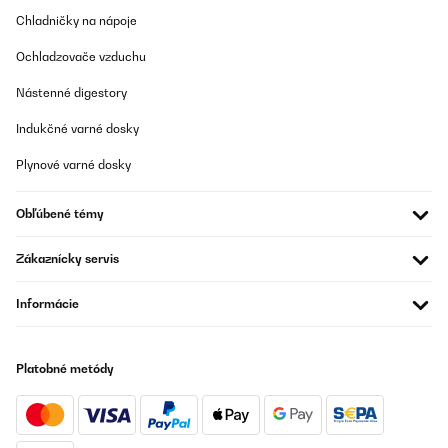
und diese seit einem Jahr in Gebrauch. Die hier mit dem Stein
Chladničky na nápoje
ringsum sieht besonders edel aus und die Freude war groß.
Praktisch sind die Griffe an der Seite, mit denen lässt sich das Teil
sehr gut tragen, so schwer, wie ich erwartete, ist sie Gottseidank
Ochladzovače vzduchu
auch nicht. Der Zusammenbau war leicht. Wir konnten keine
Mängel feststellen, alles passt perfekt zusammen. Das erste
Nástenné digestory
Lagerfeuer haben die Beschenkten schon gezündet, alles klappte
perfekt. Auf dem Rost wurden dann noch Würstchen gegrillt,
Indukčné varné dosky
super, dass die Schale gleich mehrere Funktionen hat.
Plynové varné dosky
Amazon-Benutzer
Preložiť
Obľúbené témy
OVERENÁ KONTROLA
Zákaznícky servis
18/09/2022
Informácie
Nos ha encandado. Recibido muy rápido y perfectamente
embalado. Quizás le falta algo más de profundidad y grosor en
el cuenco para los leños de madera. Lo bueno, que es lo
suficientemente sólido para mantenerse estable o que no tumbe
un golpe de aire, y realmente queda precioso en la terraza.Hay
Platobné metódy
que guardarlo protegido de la lluvía, y falta ver como se
comporta con el tiempo y el uso.
Usuario/a de amazon