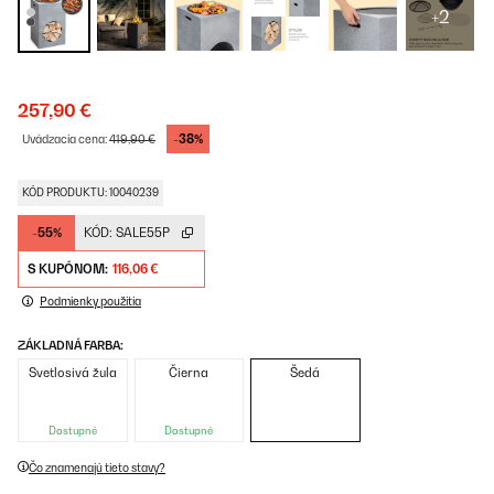
+2
257,90 €
-38%
Uvádzacia cena:
419,90 €
KÓD PRODUKTU: 10040239
-55%
KÓD:
SALE55P
S KUPÓNOM:
116,06 €
Podmienky použitia
ZÁKLADNÁ FARBA:
Svetlosivá žula
Čierna
Šedá
Dostupné
Dostupné
Čo znamenajú tieto stavy?