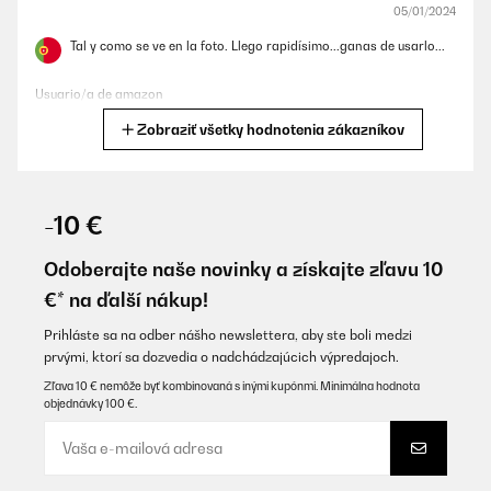
05/01/2024
Tal y como se ve en la foto. Llego rapidísimo...ganas de usarlo...
Usuario/a de amazon
Zobraziť všetky hodnotenia zákazníkov
Preložiť
OVERENÁ KONTROLA
22/06/2023
-10 €
Super bien . Rien à redire
Odoberajte naše novinky a získajte zľavu 10
Utilisateur d'Amazon
€* na ďalší nákup!
Preložiť
Prihláste sa na odber nášho newslettera, aby ste boli medzi
prvými, ktorí sa dozvedia o nadchádzajúcich výpredajoch.
OVERENÁ KONTROLA
Zľava 10 € nemôže byť kombinovaná s inými kupónmi. Minimálna hodnota
objednávky 100 €.
29/09/2022
Das Produkt hält was es verspricht und ist sowohl in Qualität als
auch im aussehen absolut Super