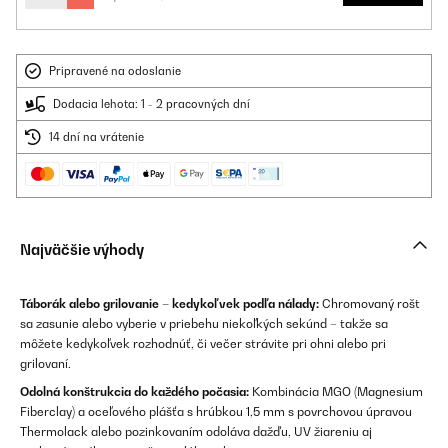
Pripravené na odoslanie
Dodacia lehota: 1 - 2 pracovných dní
14 dní na vrátenie
Najväčšie výhody
Táborák alebo grilovanie – kedykoľvek podľa nálady:
Chromovaný rošt
sa zasunie alebo vyberie v priebehu niekoľkých sekúnd – takže sa
môžete kedykoľvek rozhodnúť, či večer strávite pri ohni alebo pri
grilovaní.
Odolná konštrukcia do každého počasia:
Kombinácia MGO (Magnesium
Fiberclay) a oceľového plášťa s hrúbkou 1,5 mm s povrchovou úpravou
Thermolack alebo pozinkovaním odoláva dažďu, UV žiareniu aj