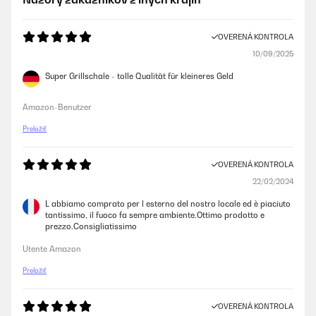
OVERENÁ KONTROLA
10/09/2025
Super Grillschale - tolle Qualität für kleineres Geld
Amazon-Benutzer
Preložiť
OVERENÁ KONTROLA
22/02/2024
L abbiamo comprato per l esterno del nostro locale ed è piaciuto
tantissimo, il fuoco fa sempre ambiente.Ottimo prodotto e
prezzo.Consigliatissimo
Utente Amazon
Preložiť
OVERENÁ KONTROLA