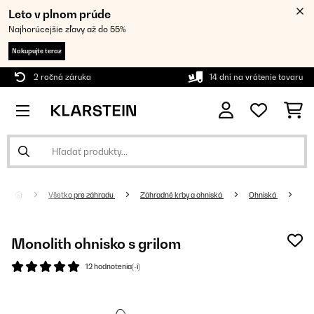
Leto v plnom prúde
Najhorúcejšie zľavy až do 55%
Nakupujte teraz
2 ročná záruka
14 dní na vrátenie tovaru
Všetko pre záhradu
Záhradné krby a ohniská
Ohniská
Monolith ohnisko s grilom
12 hodnotenia(-í)