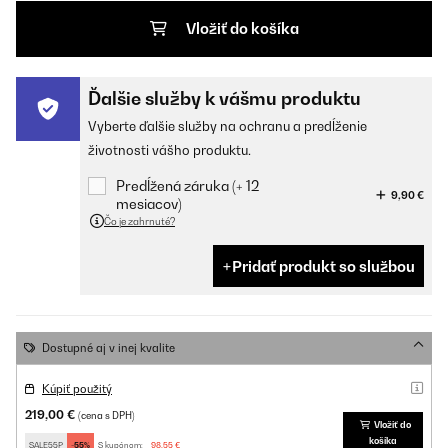
Vložiť do košíka
Ďalšie služby k vášmu produktu
Vyberte ďalšie služby na ochranu a predĺženie
životnosti vášho produktu.
Predĺžená záruka (+ 12
9,90 €
mesiacov)
Čo je zahrnuté?
Pridať produkt so službou
Dostupné aj v inej kvalite
Kúpiť použitý
219,00 €
(cena s DPH)
Vložiť do
košíka
SALE55P
-55%
S kupónom:
98,55 €