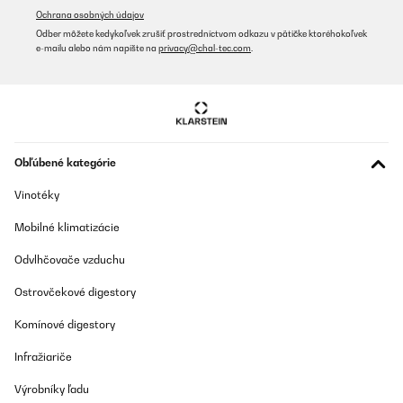
Amazon-Benutzer
Ochrana osobných údajov
Preložiť
Odber môžete kedykoľvek zrušiť prostredníctvom odkazu v pätičke ktoréhokoľvek
e-mailu alebo nám napíšte na
privacy@chal-tec.com
.
OVERENÁ KONTROLA
28/09/2022
In diesen Zeiten ist es besonders gemütlich, am Feuer zu
entspannen. Wir haben zusammen Stockbrot gemacht. Man
kann auch auf dieser Feuerschale grillen. Gemütlich mit Freunden
Obľúbené kategórie
am Feuer zusammensitzen, dabei essen und quatschen. Dazu
sieht diese Feuerschale auch noch toll aus, und sie hat ein
Vinotéky
zusätzliches Holzablagefach unten. Also eine eierlegende
Wollmilchsau.
Mobilné klimatizácie
Amazon-Benutzer
Odvlhčovače vzduchu
Preložiť
Ostrovčekové digestory
OVERENÁ KONTROLA
Komínové digestory
26/09/2022
Infražiariče
Wir sind sehr zufrieden mit der Feuerschale, sie war ein Geschenk
für unsere Tochter und ihren Partner. Auch meine älteste Tochter
Výrobníky ľadu
hat schon eine ähnliche Feuerschale von Blumfeldt bekommen