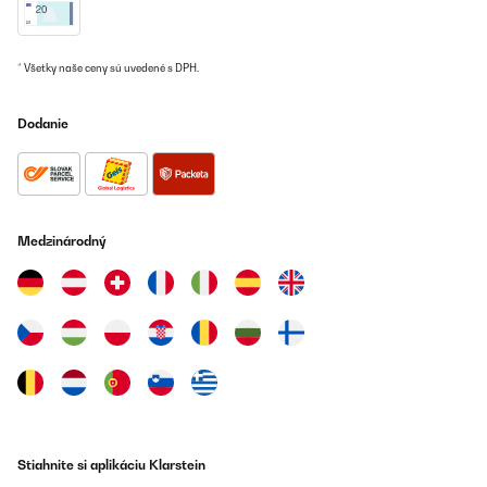
Preložiť
* Všetky naše ceny sú uvedené s DPH.
OVERENÁ KONTROLA
12/09/2022
Dodanie
Wir haben bereits eine ähnliche Feuerstelle (nur andere Form) auf
einem Platz vor dem Haus stehen und sind damit so zufrieden,
dass wir uns für den Garten hinter dem Haus noch eine zweite
angeschafft haben. Diese hier steht auf kleinen Füßchen, die sich
einfach anbringen lassen. Sie sieht einfach schön und etwas
elegant aus, ist robust und man kann in der Metallschale ein
wunderschönes "Lagerfeuer" zaubern. Auch Grillen geht
Medzinárodný
theoretisch mit dem mitgelieferten Rost, machen wir aber nicht.
Die Feuerstelle ist wetterfest, im Winter sollte man sie allerdings
trocken und am besten im Haus (Garage oder Schuppen)
unterbringen, bei unserer ersten ist an einem sehr kalten nassen
Tag ein wenig vom Steinguss gebrochen (unser Fehler, deswegen
keinen Sternabzug).
Amazon-Benutzer
Preložiť
OVERENÁ KONTROLA
Stiahnite si aplikáciu Klarstein