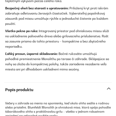
teplotným výkyvom počas celého roka.
Bezpečný oheň bez starostí s upratovaním:
Priložený kryt proti iskrám
zabraňuje odletovaniu žeravých čiastočiek. Vyberateľný popolníkový
zásuvník pod misou umožňuje rýchle a jednoduché čistenie po každom
použití.
Všetko pekne po ruke:
Integrovaný priestor pod ohniskovou misou slúži
na uskladnenie palivového dreva alebo grilovacieho príslušenstva. Rošt
sa zasunie priamo do tohto priestoru – kompaktne a bez zbytočného
neporiadku.
Ľahký presun, úsporné skladovanie:
Bočné rukoväte umožňujú
pohodlné premiestnenie Monolithu po terase či záhrade. Sklápajúce sa
nohy sa zložia do kompaktnej polohy, takže zariadenie nezaberie veľa
miesta ani pri dlhodobom uskladnení mimo sezóny.
Popis produktu
Večery v záhrade sa menia na spomienky, keď okolo ohňa sedíte s rodinou
alebo priateľmi. Blumfeldt Monolith je ohnisková misa, ktorá spája pohodlie
táborákového ohňa s praktičnosťou grilu – všetko v jednom robustnom
zariadení na celoročné využitie vonku.