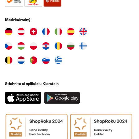
Utilisateur d'Amazon
Preložiť
Medzinárodný
OVERENÁ KONTROLA
06/10/2023
Produit élégant avec une bonne qualité de chauffe
Très agréable pour réchauffer une pièce de quelques degrés
Nicolas
Preložiť
Stiahnite si aplikáciu Klarstein
OVERENÁ KONTROLA
06/09/2023
Dégage une super chaleur Produit de grande qualité Magnifique
Utilisateur d'Amazon
Preložiť