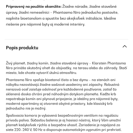
Pripravený na použitie okamžite:
Žiadne náradie, žiadne stavebné
úpravy, žiadni remeselníci – Phantasma Niro jednoducho postavíte,
naplníte bioetanolom a spustíte bez akejkoľvek inštalácie. Ideálne
riešenie pre nájomné byty aj moderné interiéry.
Popis produktu
Živý plameň, žiadny komín, žiadne stavebné úpravy – Klarstein Phantasma
Niro prináša skutočný oheň do obývačky, na terasu alebo do záhrady. Stačí
miesto, kde chcete vytvoriť útulnú atmosféru.
Phantasma Niro spaľuje bioetanol čisto a bez dymu – na stenách ani
nábytku nezostávajú žiadne sadzové usadeniny ani zápachy. Robustná
nerezová oceľ zaisťuje odolnosť pre každodenné používanie, zatiaľ čo
sklenená doska chráni pred náhodným dotykom plameňa. Keďže krb
nepotrebuje komín ani plynové pripojenie, je ideálny pre nájomné byty,
moderné apartmány aj otvorené obytné priestory, kde klasický krb
jednoducho nie je možný.
Spaľovacia komora je vybavená bezpečnostným ventilom na reguláciu
prívodu paliva. Súčasťou balenia je aj hasiaci nástroj, ktorý Vám umožní
plameň kedykoľvek rýchlo a bezpečne uhasiť. Zariadenie je napájané zo
siete 220–240 V, 50 Hz a disponuje automatickým vypnutím pri prehriatí.