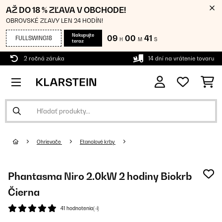
AŽ DO 18 % ZĽAVA V OBCHODE!
OBROVSKÉ ZĽAVY LEN 24 HODÍN!
Nakupujte
09
00
41
FULLSWING18
H
M
S
teraz
2 ročná záruka
14 dní na vrátenie tovaru
Ohrievače
Etanolové krby
Phantasma Niro 2.0kW 2 hodiny Biokrb
Čierna
41 hodnotenia(-í)