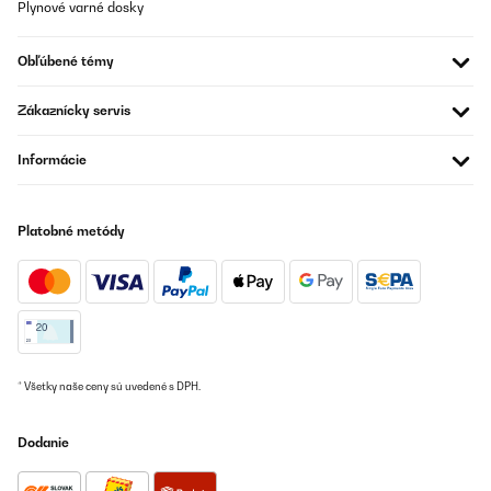
allem heizt es auch noch super!!
Plynové varné dosky
Amazon-Benutzer
Obľúbené témy
Preložiť
Zákaznícky servis
OVERENÁ KONTROLA
26/10/2023
Informácie
Rien à dire de négatif. La qualité est irréprochable.La livraison en
2 jours en Belgique. Génial.
Platobné metódy
Utilisateur d'Amazon
Preložiť
OVERENÁ KONTROLA
07/10/2023
* Všetky naše ceny sú uvedené s DPH.
Livré prêt à l'emploi et plutôt sympa en terme de design en
revanche ne flambe pas plus d'une heure et demie grand max....
Attention le prix du bioéthanol est très cher un peu partout sinon
Dodanie
donne un effet cosy à ma pièce pour les soirées cocoon satisfaite
de mon achat.