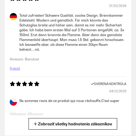
27/02/2024
Total zufrieden! Schwere Qualität, cooles Design, Brennkammer
Edelstahl. Modern und gemütlich. Für mich könnte das
Schutzglas breite und höher sein, damit es mir mehr Sicherheit
gäbe. Ich habe beim ersten Mal auf 3 Portionen eingefüllt, ca. 3x
150ml. Erst dann brannte die Flamme. Aber dann das genialste
Flammenbild überhaupt. Man muss 1,5 Std. gebannt hinschauen.
Ich bezweifle aber, ob diese Flamme einen 30qm Raum
beheizt....nö.
Amazon-Benutzer
Preložiť
OVERENÁ KONTROLA
04/12/2023
Ns sommes ravis de ce produit qui nous réchauffe.C’est super
Utilisateur d'Amazon
Zobraziť všetky hodnotenia zákazníkov
Preložiť