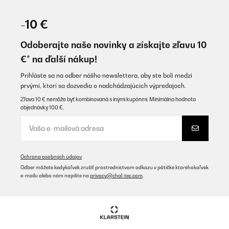
OVERENÁ KONTROLA
30/11/2023
-10 €
Mooie uitstraling in onze huiskamer! Brand prachtig en geeft
aardig warmte af! Nette prijs.
Odoberajte naše novinky a získajte zľavu 10
€* na ďalší nákup!
Amazon-Benutzer
Preložiť
Prihláste sa na odber nášho newslettera, aby ste boli medzi
prvými, ktorí sa dozvedia o nadchádzajúcich výpredajoch.
Zľava 10 € nemôže byť kombinovaná s inými kupónmi. Minimálna hodnota
OVERENÁ KONTROLA
objednávky 100 €.
30/11/2023
Très satisfaite, beau design, utilisation simple, conforme à mes
attentes Bel effet dans le séjour pour un chauffage d’appoint A
noter cependant que la livraison par Chronopost était décevante.
Ochrana osobných údajov
Utilisateur d'Amazon
Odber môžete kedykoľvek zrušiť prostredníctvom odkazu v pätičke ktoréhokoľvek
e-mailu alebo nám napíšte na
privacy@chal-tec.com
.
Preložiť
OVERENÁ KONTROLA
26/11/2023