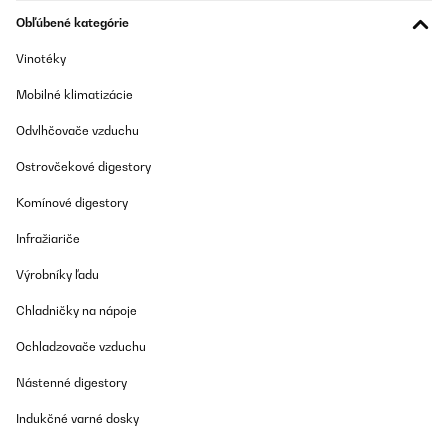
Réception rapide du colis en très bon état facile à installer, un
problème la fente de réception de la vitre n’était pas assez large.
Obľúbené kategórie
J’ai dû avoir recours à une lime afin de l’agrandir . Le rendu est
agréable pour une utilisation ponctuelle ( ne remplace pas un
Vinotéky
chauffage) 1 litre de bio éthanol ~ 3/4 heures selon l’ouverture de
la fente . Dans l’ensemble très satisfait de notre achat .
Mobilné klimatizácie
Utilisateur d'Amazon
Odvlhčovače vzduchu
Preložiť
Ostrovčekové digestory
OVERENÁ KONTROLA
Komínové digestory
23/11/2023
Infražiariče
Preis Leistung Top Bin sehr zufrieden schönes Ambiente macht
was her
Výrobníky ľadu
Amazon-Benutzer
Chladničky na nápoje
Preložiť
Ochladzovače vzduchu
Nástenné digestory
OVERENÁ KONTROLA
11/11/2023
Indukčné varné dosky
Ein super verarbeitetes Produkt. Optisch sehr schön und vor