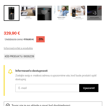
+3
329,90 €
-31%
Uvádzacia cena:
479,90 €
Informačný list o produkte
KÓD PRODUKTU: 10035229
Informovať o dostupnosti
Zadajte svoju e-mailovú adresu a upozorníme vás, keď bude produkt opäť
dostupný.
Upozorniť
Tovar nie je na sklade a musí byť doobjednaný.