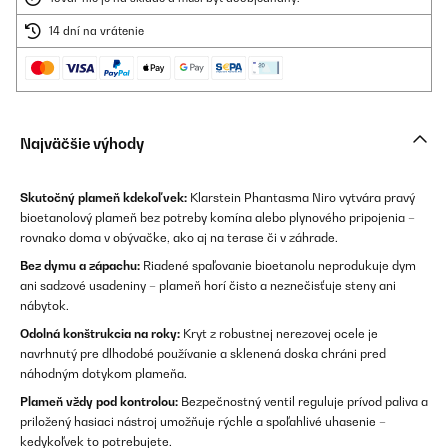
14 dní na vrátenie
Najväčšie výhody
Skutočný plameň kdekoľvek:
Klarstein Phantasma Niro vytvára pravý
bioetanolový plameň bez potreby komína alebo plynového pripojenia –
rovnako doma v obývačke, ako aj na terase či v záhrade.
Bez dymu a zápachu:
Riadené spaľovanie bioetanolu neprodukuje dym
ani sadzové usadeniny – plameň horí čisto a neznečisťuje steny ani
nábytok.
Odolná konštrukcia na roky:
Kryt z robustnej nerezovej ocele je
navrhnutý pre dlhodobé používanie a sklenená doska chráni pred
náhodným dotykom plameňa.
Plameň vždy pod kontrolou:
Bezpečnostný ventil reguluje prívod paliva a
priložený hasiaci nástroj umožňuje rýchle a spoľahlivé uhasenie –
kedykoľvek to potrebujete.