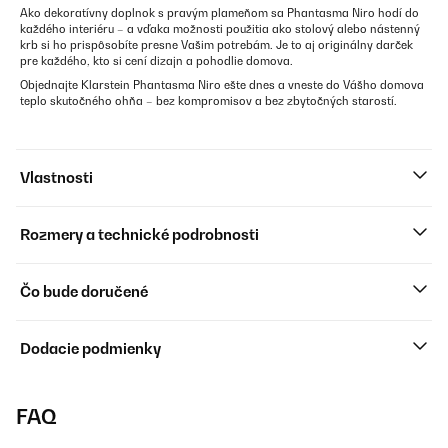
Ako dekoratívny doplnok s pravým plameňom sa Phantasma Niro hodí do
každého interiéru – a vďaka možnosti použitia ako stolový alebo nástenný
krb si ho prispôsobíte presne Vašim potrebám. Je to aj originálny darček
pre každého, kto si cení dizajn a pohodlie domova.
Objednajte Klarstein Phantasma Niro ešte dnes a vneste do Vášho domova
teplo skutočného ohňa – bez kompromisov a bez zbytočných starostí.
Vlastnosti
Rozmery a technické podrobnosti
Čo bude doručené
Dodacie podmienky
FAQ