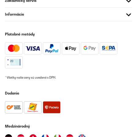
Zákaznícky servis
scomparti da 20 litri ciascuno, perfetti per separare i rifiuti
riciclabili da quelli non riciclabili. Il coperchio e le maniglie sono
silenziosi e si chiudono lentamente, evitando rumori fastidiosi. È
Informácie
super resistente grazie ai materiali metallici di alta qualità e
facile da pulire grazie al rivestimento interno removibile. Inoltre,
è un'opzione ecologica che promuove il riciclaggio e il rispetto
per l'ambiente. È proprio ciò di cui avevo bisogno per tenere in
Platobné metódy
ordine la cucina!
Utente Amazon
Preložiť
OVERENÁ KONTROLA
* Všetky naše ceny sú uvedené s DPH.
26/11/2023
Ein toller Mülleimer mit 2 einzeln zu öffnenen Kammern. Die
Dodanie
Verarbeitung ist super. Keine scharfen Kanten.Die Pedalen zum
öffnen kann man reinschieben, allerdings ist es nicht ganz so
einfach, drur muss man einen kleinen Knopf, oder Hebel drücken,
am Unterteil des Mülleimers.Leider ist es etwas
gewöhnungsbedürftig die Mülltüte vernünftig in den Eimer zu
bekommen und den emer samt Mülltüte dann auch gleich richtig
zurück zu bekommen. Meistens hat man da Pech das er nicht
Medzinárodný
bündig reingeht. Denke und hoffe aber das man das im Laufe der
Zeit rausbekommt wie man es am besten macht.Geruchsmäßig