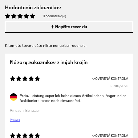
Hodnotenie zákazníkov
11 hodnotenia(-í)
Napíšte recenziu
K tomuto tovaru ešte nikto nenapísal recenziu.
Názory zákazníkov z iných krajín
OVERENÁ KONTROLA
18/06/2025
Preis/ Leistung super.Ich habe diesen Artikel schon längerund er
funktioniert immer noch einwandfrei.
Amazon-Benutzer
Preložiť
OVERENÁ KONTROLA