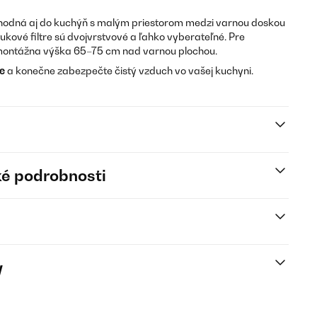
hodná aj do kuchýň s malým priestorom medzi varnou doskou
tukové filtre sú dvojvrstvové a ľahko vyberateľné. Pre
montážna výška 65–75 cm nad varnou plochou.
ce
a konečne zabezpečte čistý vzduch vo vašej kuchyni.
é podrobnosti
y