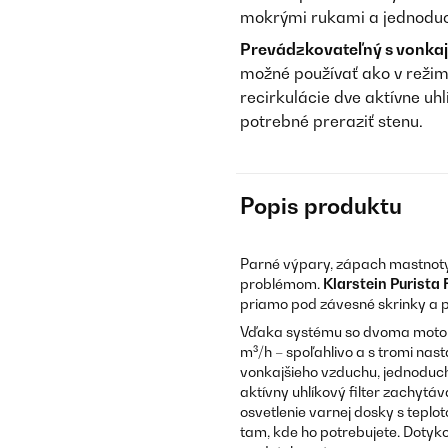
mokrými rukami a jednoduch
Prevádzkovateľný s vonkaj
možné používať ako v režime
recirkulácie dve aktívne uhl
potrebné preraziť stenu.
Popis produktu
Parné výpary, zápach mastnoty
problémom.
Klarstein Purista 
priamo pod závesné skrinky a p
Vďaka systému so dvoma motor
m³/h – spoľahlivo a s tromi na
vonkajšieho vzduchu, jednoduch
aktívny uhlíkový filter zachytá
osvetlenie varnej dosky s tepl
tam, kde ho potrebujete. Dotyko