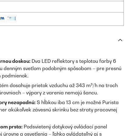
arnou doskou:
Dva LED reflektory s teplotou farby 6
chu denným svetlom podobným spôsobom – pre presnú
ch podmienok.
tém dosahuje prietok vzduchu až 343 m³/h na troch
úrovniach – výpary z varenia nemajú šancu.
tory nezapadnú:
S hĺbkou iba 13 cm je možné Purista
er akúkoľvek závesnú skrinku bez straty pracovnej
om prsta:
Podsvietený dotykový ovládací panel
 úrovne a osvetlenia – ľahko ovládateľný aj s