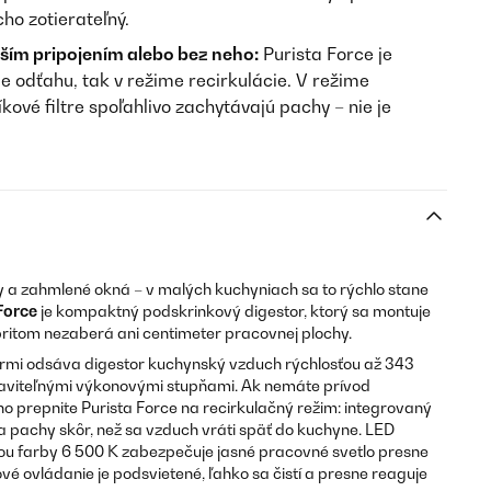
o zotierateľný.
ším pripojením alebo bez neho:
Purista Force je
 odťahu, tak v režime recirkulácie. V režime
íkové filtre spoľahlivo zachytávajú pachy – nie je
 a zahmlené okná – v malých kuchyniach sa to rýchlo stane
Force
je kompaktný podskrinkový digestor, ktorý sa montuje
ritom nezaberá ani centimeter pracovnej plochy.
mi odsáva digestor kuchynský vzduch rýchlosťou až 343
staviteľnými výkonovými stupňami. Ak nemáte prívod
o prepnite Purista Force na recirkulačný režim: integrovaný
va pachy skôr, než sa vzduch vráti späť do kuchyne. LED
otou farby 6 500 K zabezpečuje jasné pracovné svetlo presne
vé ovládanie je podsvietené, ľahko sa čistí a presne reaguje