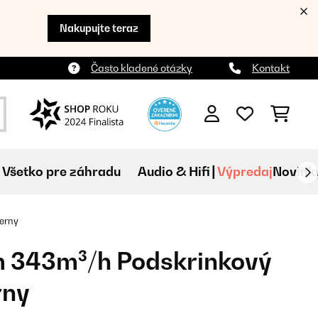
Nakupujte teraz
Často kladené otázky
Kontakt
Všetko pre záhradu
Audio & Hifi
Výpredaj
Novink
erny
m 343m³/h Podskrinkový
rny