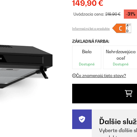
149,90 €
-31%
Uvádzacia cena:
219,90 €
Informačný list o produkte
ZÁKLADNÁ FARBA:
Biela
Nehrdzavejúca
oceľ
Dostupné
Dostupné
Čo znamenajú tieto stavy?
Ďalšie slu
Vyberte ďalšie s