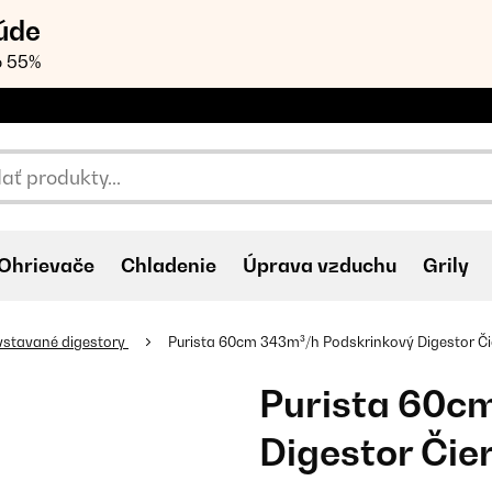
úde
o 55%
Ohrievače
Chladenie
Úprava vzduchu
Grily
vstavané digestory
Purista 60cm 343m³/h Podskrinkový Digestor Či
Purista 60c
Digestor Čie