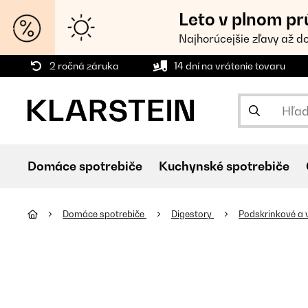
Leto v plnom pr
Najhorúcejšie zľavy až d
2 ročná záruka
14 dní na vrátenie tovaru
Domáce spotrebiče
Kuchynské spotrebiče
Domáce spotrebiče
Digestory
Podskrinkové a 