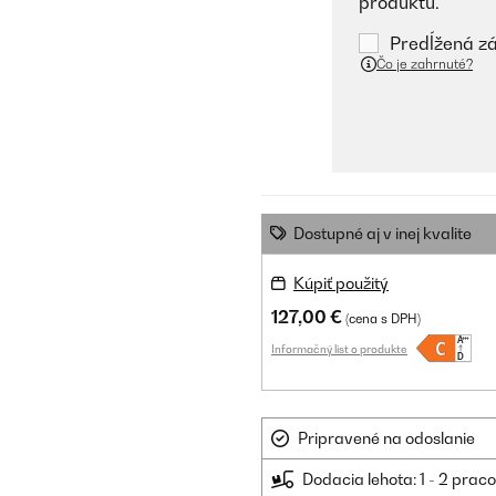
produktu.
Predĺžená zá
Čo je zahrnuté?
Dostupné aj v inej kvalite
Kúpiť použitý
127,00 €
(cena s DPH)
Informačný list o produkte
Pripravené na odoslanie
Dodacia lehota: 1 - 2 prac