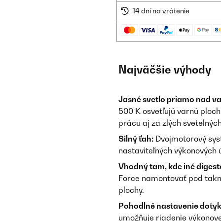
14 dní na vrátenie
Najväčšie výhody
Jasné svetlo priamo nad v
500 K osvetľujú varnú plo
prácu aj za zlých svetelný
Silný ťah:
Dvojmotorový sys
nastaviteľných výkonových 
Vhodný tam, kde iné diges
Force namontovať pod takm
plochy.
Pohodlné nastavenie dotyk
umožňuje riadenie výkonovej