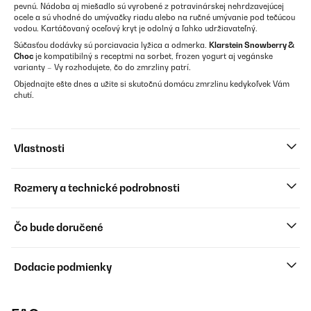
pevnú. Nádoba aj miešadlo sú vyrobené z potravinárskej nehrdzavejúcej
ocele a sú vhodné do umývačky riadu alebo na ručné umývanie pod tečúcou
vodou. Kartáčovaný oceľový kryt je odolný a ľahko udržiavateľný.
Súčasťou dodávky sú porciavacia lyžica a odmerka.
Klarstein Snowberry &
Choc
je kompatibilný s receptmi na sorbet, frozen yogurt aj vegánske
varianty – Vy rozhodujete, čo do zmrzliny patrí.
Objednajte ešte dnes a užite si skutočnú domácu zmrzlinu kedykoľvek Vám
chutí.
Vlastnosti
Rozmery a technické podrobnosti
Čo bude doručené
Dodacie podmienky