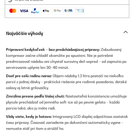
Najväčšie výhody
Pripravení kedykoľvek – bez predchádzajúcej prípravy:
Zabudovaný
kompresor začne chladiť okamžite po spustení. Nie je potrebné
predmrazovať nádobu ani chystať suroviny deň vopred – od zapnutia po
servírovanie uplynie len 30–40 minút.
Dosť pre celú rodinu naraz:
Objem nádoby 1,2 litra postačí na niekoľko
porcií z jednej dávky – praktické riešenie pre rodinné posedenia, detské
oslavy aj letné grilovačky.
Zmrzlina presne podľa Vašej chuti:
Nastaviteľná konzistencia umožňuje
plynule prechádzať od jemného soft-ice až po pevné gelato – každá
porcia taká, ako ju máte radi.
Vždy viete, kedy je hotovo:
Integrovaný LCD displej odpočítava zostatok
času prípravy. Časovač zariadenie po dokončení automaticky vypne –
nemusíte stáť pri ňom a strážiť ho.