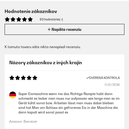
Hodnotenie zákazníkov
93 hodnotenia(-í)
Napíšte recenziu
K tomuto tovaru ešte nikto nenapísal recenziu.
Názory zákazníkov z iných krajín
OVERENÁ KONTROLA
11/01/2026
Super Eismaschine wenn ma das Richtige Rezepte habt dann
schmeckt es lecker man muss nur aufpassen wie lange man es im
Gerät kühlt sonst bzw. Arbeiten lässt man muss dabei bleiben
sind hat Man am Schluss ein gefrorenes Eis in der Maschine die
dann kaputt wird sonst passt es
Amazon-Benutzer