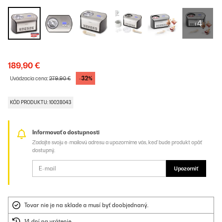
+4
189,90 €
-32%
Uvádzacia cena:
279,90 €
KÓD PRODUKTU: 10028043
Informovať o dostupnosti
Zadajte svoju e-mailovú adresu a upozorníme vás, keď bude produkt opäť
dostupný.
Upozorniť
Tovar nie je na sklade a musí byť doobjednaný.
14 dní na vrátenie