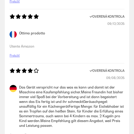
Preložiť
OVERENÁ KONTROLA
09/12/2025
Ottimo prodotto
Utente Amazon
Preložiť
OVERENÁ KONTROLA
09/08/2025
Das Gerät verspricht nur das was es kann und damit ist der
Maschine eine Kaufempfehlung sicher.Meine Freundin hat bisher
immer viel Spaß bei der Vorbereitung und ist dann begeistert
wenn das Eis fertig ist und ihr schmecktGeräuschpegel:
unauffällig für ein KüchengerätFertige Menge: für Eisliebhaber ist
es ein Tropfen auf den heißen Stein, für Kinder die Erfüllung eines
Sommertraums, auch wenn bei 4 Kindern es max. 2 Kugeln pro
Kind werden.Meine Empfehlung gilt diesem Angebot, weil Preis
und Leistung passen.