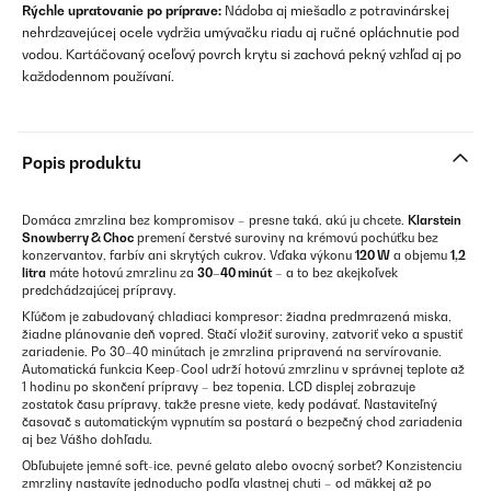
Rýchle upratovanie po príprave:
Nádoba aj miešadlo z potravinárskej
nehrdzavejúcej ocele vydržia umývačku riadu aj ručné opláchnutie pod
vodou. Kartáčovaný oceľový povrch krytu si zachová pekný vzhľad aj po
každodennom používaní.
Popis produktu
Domáca zmrzlina bez kompromisov – presne taká, akú ju chcete.
Klarstein
Snowberry & Choc
premení čerstvé suroviny na krémovú pochúťku bez
konzervantov, farbív ani skrytých cukrov. Vďaka výkonu
120 W
a objemu
1,2
litra
máte hotovú zmrzlinu za
30–40 minút
– a to bez akejkoľvek
predchádzajúcej prípravy.
Kľúčom je zabudovaný chladiaci kompresor: žiadna predmrazená miska,
žiadne plánovanie deň vopred. Stačí vložiť suroviny, zatvoriť veko a spustiť
zariadenie. Po 30–40 minútach je zmrzlina pripravená na servírovanie.
Automatická funkcia Keep-Cool udrží hotovú zmrzlinu v správnej teplote až
1 hodinu po skončení prípravy – bez topenia. LCD displej zobrazuje
zostatok času prípravy, takže presne viete, kedy podávať. Nastaviteľný
časovač s automatickým vypnutím sa postará o bezpečný chod zariadenia
aj bez Vášho dohľadu.
Obľubujete jemné soft-ice, pevné gelato alebo ovocný sorbet? Konzistenciu
zmrzliny nastavíte jednoducho podľa vlastnej chuti – od mäkkej až po