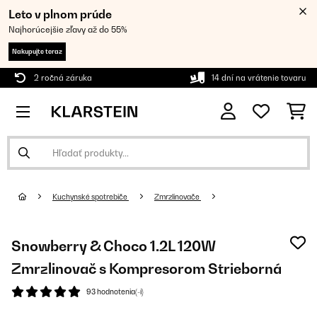
Leto v plnom prúde
Najhorúcejšie zľavy až do 55%
Nakupujte teraz
2 ročná záruka
14 dní na vrátenie tovaru
Kuchynské spotrebiče
Zmrzlinovače
Snowberry & Choco 1.2L 120W
Zmrzlinovač s Kompresorom Strieborná
93 hodnotenia(-í)