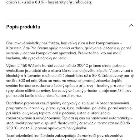
obsah tuku až o 80 % – bez straty chrumkavosti.
Popis produktu
Chrumkavé výsledky bez fritézy, bez veľkej rúry a bez kompromisov –
Klarstein Vita-Pro Steam spája horúci vzduch, grilovanie, pečenie aj parné
varenie v jednom kompaktnom spotrebiči. Pre každého, kto má malú
kuchyňu, ale vysoké nároky na jedlo.
Výkon 2 450 W ženie horúci vzduch až do 200 °C priamo okolo pokrmu –
výsledkom je zlatistá chrumkavá kôrka bez olejového kúpeľa. V porovnaní s
klasickým fritovaním možno znížiť obsah tuku až o 80 %. Zabudovaný parný
varič s 800 ml nádržkou na vodu vo výsuvnej prednej zásuvke dopĺňa
systém horúceho vzduchu o šetrný spôsob prípravy – ideálny pre zeleninu,
ryby alebo citlivé suroviny. Nerezový vnútorný priestor s objemom 18 litrov
pojme celé kurča alebo niekoľko porcií naraz.
Ovládanie prebieha cez digitálny dotykový displej so 14 prednastavenými
programami: hranolky, pizza, ryba, kura, zelenina, polievka, parné varenie
pri nízkej a vysokej teplote, gril a pečenie, sušenie, sterilizácia,
rozmrazovanie a odvápňovanie. Teplota aj čas sú nastavené automaticky –
stačí zvoliť program a spustiť. Nastaviteľný časovač a termostat od 50 do
230 °C umožňujú presné opakovateľné výsledky.
Tepelnoizolačná konštrukcia zabezpečuje, že vonkajší povrch zostáva