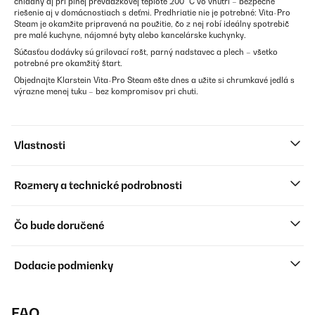
chladný aj pri plnej prevádzkovej teplote 200 °C vo vnútri – bezpečné
riešenie aj v domácnostiach s deťmi. Predhriatie nie je potrebné: Vita-Pro
Steam je okamžite pripravená na použitie, čo z nej robí ideálny spotrebič
pre malé kuchyne, nájomné byty alebo kancelárske kuchynky.
Súčasťou dodávky sú grilovací rošt, parný nadstavec a plech – všetko
potrebné pre okamžitý štart.
Objednajte Klarstein Vita-Pro Steam ešte dnes a užite si chrumkavé jedlá s
výrazne menej tuku – bez kompromisov pri chuti.
Vlastnosti
Rozmery a technické podrobnosti
Čo bude doručené
Dodacie podmienky
FAQ