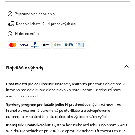
Pripravené na odoslanie
Dodacia lehota: 2 - 4 pracovných dní
14 dní na vrátenie
Najväčšie výhody
Dosť miesta pre celú rodinu:
Nerezový vnútorný priestor s objemom 18
litrov pojme celé kurča alebo niekoľko porcií naraz – žiadne zdĺhavé
varenie po častiach.
Správny program pre každé jedlo:
14 prednastavených režimov – od
hranoliek cez parné varenie až po sterilizáciu a odvápňovanie –
automaticky nastaví teplotu aj čas, aby výsledok vždy vyšiel.
Menej tuku, rovnaká chuť:
Systém horúceho vzduchu s výkonom 2 450
W cirkuluje vzduch až pri 200 °C a oproti klasickému fritovaniu znižuje