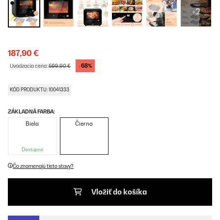
+2
187,90 €
-68%
Uvádzacia cena:
599,90 €
KÓD PRODUKTU: 10041333
ZÁKLADNÁ FARBA:
Biela
Čierna
Dostupné
Čo znamenajú tieto stavy?
Vložiť do košíka