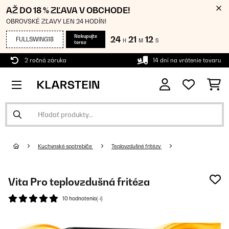
AŽ DO 18 % ZĽAVA V OBCHODE!
OBROVSKÉ ZĽAVY LEN 24 HODÍN!
Nakupujte
24
21
12
FULLSWING18
H
M
S
teraz
2 ročná záruka
14 dní na vrátenie tovaru
Kuchynské spotrebiče
Teplovzdušné fritézy
Vita Pro teplovzdušná fritéza
10 hodnotenia(-í)