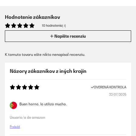
Hodnotenie zákazníkov
10 hodnotenia(-í)
Napíšte recenziu
K tomuto tovaru ešte nikto nenapísal recenziu.
Názory zákazníkov z iných krajín
OVERENÁ KONTROLA
22/07/2025
Buen horno, lo utilizo mucho.
Usuario/a de amazon
Preložiť