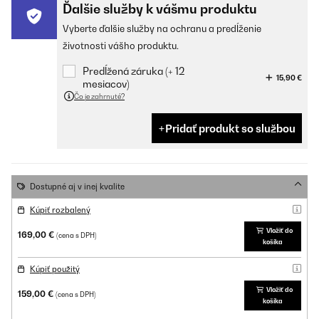
Ďalšie služby k vášmu produktu
Vyberte ďalšie služby na ochranu a predĺženie
životnosti vášho produktu.
Predĺžená záruka (+ 12
15,90 €
mesiacov)
Čo je zahrnuté?
Pridať produkt so službou
Dostupné aj v inej kvalite
Kúpiť rozbalený
Vložiť do
169,00 €
(cena s DPH)
košíka
Kúpiť použitý
Vložiť do
159,00 €
(cena s DPH)
košíka