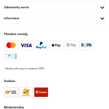
02/01/2023
Zákaznícky servis
Arrivata facilmente, nonostante il periodo festivo. È una capiente
friggitrice ad aria ma ha, praticamente, quasi le funzionalità di
un forno. Un elettrodomestico all'avanguardia permette una
Informácie
frittura ad aria senza aggiunti di olio che è perfetta e croccante.
La potenza è elevata quindi si prepara il fritto in meno tempo.
Anche la linea è particolare, è silenziosa, capiente, leggera e
facile da pulire ma la sostanza è niente più olio e grasso in
Platobné metódy
cucina.
Utente Amazon
Preložiť
OVERENÁ KONTROLA
* Všetky naše ceny sú uvedené s DPH.
29/12/2022
Friteuse à aire au top frite , poulet ,pizza faite de vos envies un
Dodanie
moment gourmand sans gras ajouter rien que la cuisson à air
chaud. Mes animaux en rafole également pour le mode
déshydratation qui permet de confectionner de la viande sèche
rien que pour eux design classe et simple pas trop grand très
silencieux mode d'emploi facile à prendre en main tienna dire à
par que je le recommande fortement .
Medzinárodný
Utilisateur d'Amazon