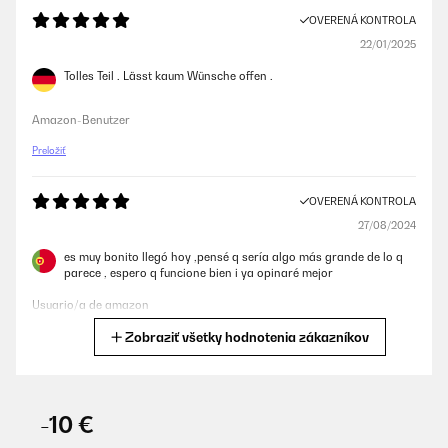
OVERENÁ KONTROLA
22/01/2025
Tolles Teil . Lässt kaum Wünsche offen .
Amazon-Benutzer
Preložiť
OVERENÁ KONTROLA
27/08/2024
es muy bonito llegó hoy ,pensé q sería algo más grande de lo q
parece , espero q funcione bien i ya opinaré mejor
Usuario/a de amazon
Zobraziť všetky hodnotenia zákazníkov
Preložiť
OVERENÁ KONTROLA
16/01/2024
-10 €
Elégedett vagyok a termékkel, 1-2 dologban még lehetne javítani: