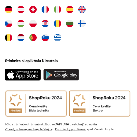
Preložiť
OVERENÁ KONTROLA
08/12/2022
Einfach ein super Ofen. Wärmeleistung schnell und sehr gut.
Dampffunktion erstklassig für Gemüse, Fisch etc. Bin mehr als
zufrieden. Nur zu empfehlen.
Stiahnite si aplikáciu Klarstein
Amazon-Benutzer
Preložiť
Táto stránka je chránená službou reCAPTCHA a vzťahujú sa na ňu
Zásady ochrany osobných údajov
a
Podmienky používania
spoločnosti Google.