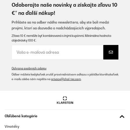
nem érintőképernyős, és nincs rajta óra kijelzés, csak az adott
Odoberajte naše novinky a získajte zľavu 10
program idejét jelzi, sima digitális óra nincs rajta, amikor nem
€* na ďalší nákup!
üzemel. Nem lehet állítani rajta hogy folyamatosan világítson, így
bekapcsolás után 5 mp-el leáll a belső világítás és be lehet
kapcsolgatni de 5mp-enként leáll, nincs lehetőség módosítani. A
Prihláste sa na odber nášho newslettera, aby ste boli medzi
programok jók rajta, a gőzölés tökéletes.
prvými, ktorí sa dozvedia o nadchádzajúcich výpredajoch.
Schäfer
Zľava 10 € nemôže byť kombinovaná s inými kupónmi. Minimálna hodnota
objednávky 100 €.
Preložiť
OVERENÁ KONTROLA
19/05/2023
Ochrana osobných údajov
Odber môžete kedykoľvek zrušiť prostredníctvom odkazu v pätičke ktoréhokoľvek
Hat meine Erwartungen übertroffen
e-mailu alebo nám napíšte na
privacy@chal-tec.com
.
Amazon-Benutzer
Preložiť
OVERENÁ KONTROLA
Obľúbené kategórie
28/03/2023
Vinotéky
Alles wie beschrieben