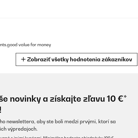
ents.good value for money
Zobraziť všetky hodnotenia zákazníkov
e novinky a získajte zľavu 10 €*
ieht sehr toll aus und läuft super angenehm nicht zu laut
!
ho newslettera, aby ste boli medzi prvými, ktorí sa
ich výpredajoch.