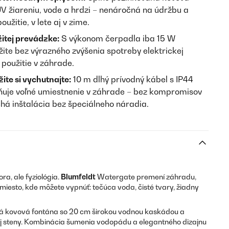
UV žiareniu, vode a hrdzi – nenáročná na údržbu a
užitie, v lete aj v zime.
žitej prevádzke:
S výkonom čerpadla iba 15 W
ite bez výrazného zvýšenia spotreby elektrickej
 použitie v záhrade.
ite si vychutnajte:
10 m dlhý prívodný kábel s IP44
uje voľné umiestnenie v záhrade – bez kompromisov
há inštalácia bez špeciálneho náradia.
ra, ale fyziológia.
Blumfeldt
Watergate premení záhradu,
iesto, kde môžete vypnúť: tečúca voda, čisté tvary, žiadny
á kovová fontána so 20 cm širokou vodnou kaskádou a
ej steny. Kombinácia šumenia vodopádu a elegantného dizajnu