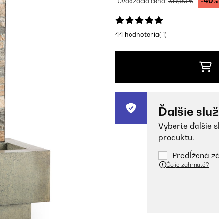
-40%
Uvádzacia cena:
319,90 €
44 hodnotenia(-í)
Ďalšie slu
Vyberte ďalšie s
produktu.
Predĺžená zá
Čo je zahrnuté?