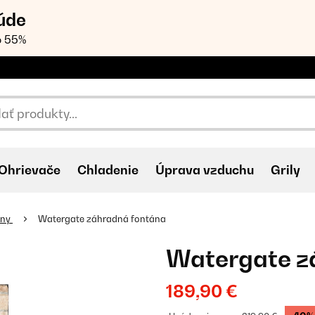
úde
o 55%
Ohrievače
Chladenie
Úprava vzduchu
Grily
ány
Watergate záhradná fontána
Watergate z
189,90 €