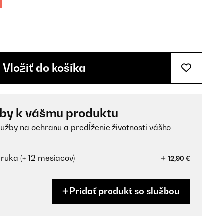
Vložiť do košíka
žby k vášmu produktu
lužby na ochranu a predĺženie životnosti vášho
ruka (+ 12 mesiacov)
12,90 €
Pridať produkt so službou