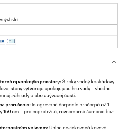
ovných dní
orné aj vonkajšie priestory:
Široký vodný kaskádový
hlovej steny vytvárajú upokojujúcu hru vody – vhodné
imnej záhrady alebo obývacej časti.
z prerušenia:
Integrované čerpadlo prečerpá až 1
šky 150 cm – pre nepretržité, rovnomerné šumenie bez
veternostným vplyvom:
Úplne pozinkovaná kovová