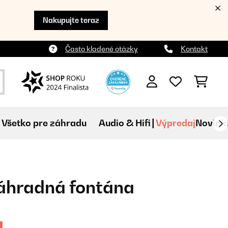
Nakupujte teraz
Často kladené otázky
Kontakt
Všetko pre záhradu
Audio & Hifi
Výpredaj
Novink
áhradná fontána