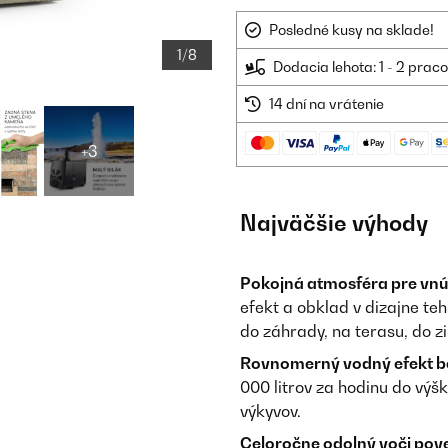
Posledné kusy na sklade!
1/8
Dodacia lehota: 1 - 2 prac
14 dní na vrátenie
+3
Najväčšie výhody
Pokojná atmosféra pre vnút
efekt a obklad v dizajne te
do záhrady, na terasu, do z
Rovnomerný vodný efekt be
000 litrov za hodinu do vý
výkyvov.
Celoročne odolný voči po