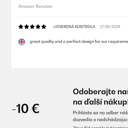
Amazon-Benutzer
OVERENÁ KONTROLA
27/06/2024
great quality and a perfect design for our requirem
Amazon user
OVERENÁ KONTROLA
19/03/2024
Odoberajte naš
Wir suchten einen kleineren Brunnen und der ist top S
na ďalší nákup
-10 €
Prihláste sa na odber náš
Amazon-Benutzer
dozvedia o nadchádzajúc