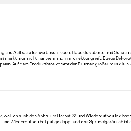
 und Aufbau alles wie beschrieben. Habe das oberteil mit Schaumstof
t merkt man nicht, nur wenn man ihn direkt angreift. Etwas Dekoratio
ien. Auf dem Produktfotos kommt der Brunnen größer raus als in Wirk
r, weil ich auch den Abbau im Herbst 23 und Wiederaufbau in diesem J
Ab- und Wiederaufbau hat gut geklappt und das Sprudelgeräusch ist