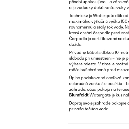
pôsobí upokojujúco – a zároveň 
a je vedecky dokázané: zvuky v
Technicky je Watergate dôklad
maximálnu výtlačnú výšku 150 cm
rovnomernú a stály tok vody. Nád
ktorý chráni čerpadlo pred zneč
Čerpadlo je certifikované so st
dažďa.
Prívodný kábel s dĺžkou 10 met
slobodu pri umiestnení – nie je
výbere miesta. V zime je možné
môže byť chránená pred mrazo
Úplne pozinkovaná oceľová konšt
celoročné vonkajšie použitie – b
záhrade, oáza pokoja na teras
Blumfeldt
Watergate je kus náb
Dopraj svojej záhrade pokojné 
prináša tečúca voda.