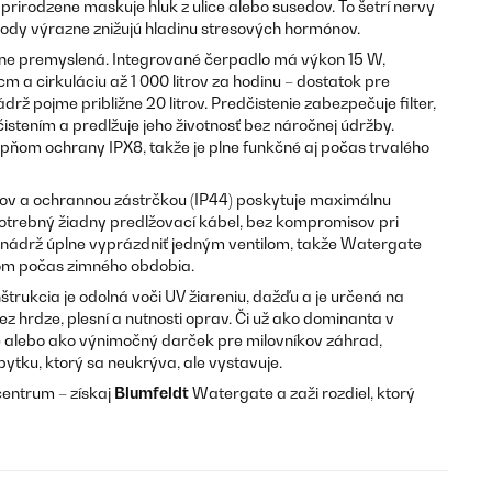
prirodzene maskuje hluk z ulice alebo susedov. To šetrí nervy
ody výrazne znižujú hladinu stresových hormónov.
ne premyslená. Integrované čerpadlo má výkon 15 W,
 a cirkuláciu až 1 000 litrov za hodinu – dostatok pre
rž pojme približne 20 litrov. Predčistenie zabezpečuje filter,
istením a predlžuje jeho životnosť bez náročnej údržby.
upňom ochrany IPX8, takže je plne funkčné aj počas trvalého
rov a ochrannou zástrčkou (IP44) poskytuje maximálnu
 potrebný žiadny predlžovací kábel, bez kompromisov pri
 nádrž úplne vyprázdniť jedným ventilom, takže Watergate
m počas zimného obdobia.
rukcia je odolná voči UV žiareniu, dažďu a je určená na
ez hrdze, plesní a nutnosti oprav. Či už ako dominanta v
e alebo ako výnimočný darček pre milovníkov záhrad,
ytku, ktorý sa neukrýva, ale vystavuje.
centrum – získaj
Blumfeldt
Watergate a zaži rozdiel, ktorý