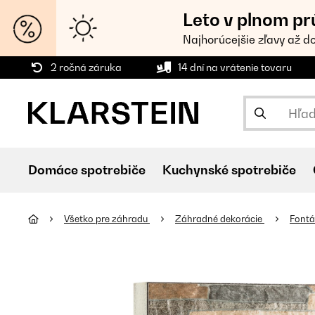
Leto v plnom pr
Najhorúcejšie zľavy až d
2 ročná záruka
14 dní na vrátenie tovaru
Domáce spotrebiče
Kuchynské spotrebiče
Všetko pre záhradu
Záhradné dekorácie
Font