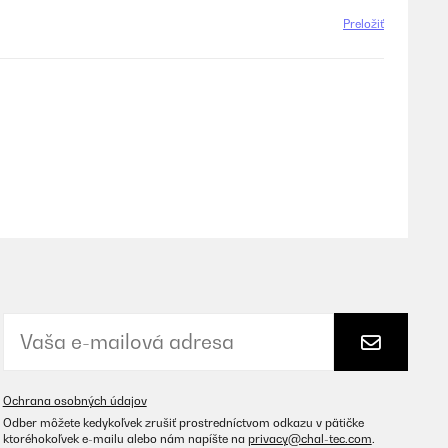
Preložiť
Preložiť
Preložiť
Ochrana osobných údajov
Odber môžete kedykoľvek zrušiť prostredníctvom odkazu v pätičke
ktoréhokoľvek e-mailu alebo nám napíšte na
privacy@chal-tec.com
.