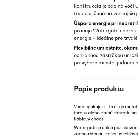
konštrukcia je odolná voči 
trvalo určená na vonkajšie po
Úspora energie pri nepretr
pracuje Watergate nepretrž
energie – ideálne pre trvalé
Flexibilne umiestnite, okamž
ochrannou zástrčkou umožň
pri výbere miesta, jednoduc
Popis produktu
Voda upokojuje – to nie je metafo
terasu alebo zimnú záhradu na m
káblový chaos.
Watergate je úplne pozinkovan
zadnou stenou v dizajne tehlov