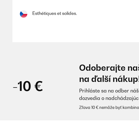
Esthétiques et solides.
Utilisateur d'Amazon
OVERENÁ KONTROLA
28/01/2025
Odoberajte naš
Parfait idéal pour les paints diamond
na ďalší nákup
-10 €
Prihláste sa na odber náš
Utilisateur d'Amazon
dozvedia o nadchádzajúc
Zľava 10 € nemôže byť kombino
OVERENÁ KONTROLA
19/01/2025
produit bien emballé, belle qualité.