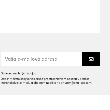
Preložiť
Preložiť
Ochrana osobných údajov
Odber môžete kedykoľvek zrušiť prostredníctvom odkazu v pätičke
ktoréhokoľvek e-mailu alebo nám napíšte na
privacy@chal-tec.com
.