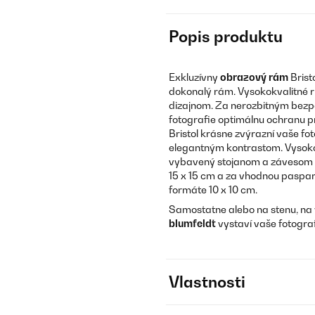
Popis produktu
Exkluzívny
obrazový rám
Brist
dokonalý rám. Vysokokvalitné 
dizajnom. Za nerozbitným bezp
fotografie optimálnu ochranu p
Bristol krásne zvýrazní vaše fot
elegantným kontrastom. Vysok
vybavený stojanom a závesom n
15 x 15 cm a za vhodnou paspa
formáte 10 x 10 cm.
Samostatne alebo na stenu, na 
blumfeldt
vystaví vaše fotograf
Vlastnosti