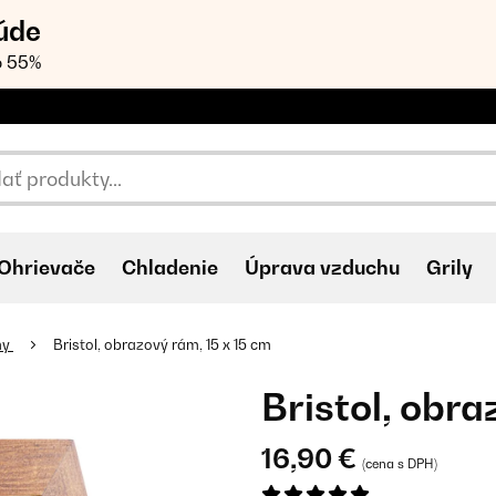
úde
o 55%
Ohrievače
Chladenie
Úprava vzduchu
Grily
my
Bristol, obrazový rám, 15 x 15 cm
Bristol, obra
16,90 €
(cena s DPH)