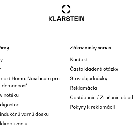
témy
Zákaznícky servis
ay
Kontakt
y
Často kladené otázky
Smart Home: Navrhnuté pre
Stav objednávky
nú domácnosť
Reklamácia
 vinotéku
Odstúpenie / Zrušenie obje
elle Lieferung!!!
 digestor
Pokyny k reklamácii
 indukčnú varnú dosku
klimatizáciu