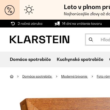
Leto v plnom pr
Najhorúcejšie zľavy až d
2 ročná záruka
14 dní na vrátenie tovaru
Domáce spotrebiče
Kuchynské spotrebiče
Domáce spotrebiče
Moderné bývanie
Foto rá