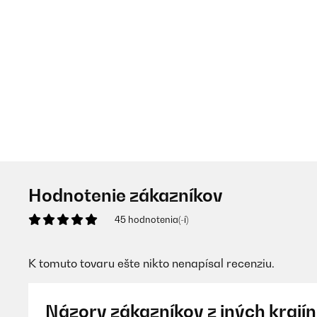
Hodnotenie zákazníkov
45 hodnotenia(-í)
K tomuto tovaru ešte nikto nenapísal recenziu.
Názory zákazníkov z iných krajín