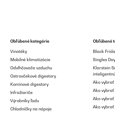
Utilisateur d'Amazon
OVERENÁ KONTROLA
16/01/2025
Lieferung, Verpackung und Qualität sehr gut
Obľúbené kategórie
Obľúbené 
Vinotéky
Black Frid
Amazon-Benutzer
Mobilné klimatizácie
Singles Da
Odvlhčovače vzduchu
Klarstein 
inteligent
OVERENÁ KONTROLA
16/01/2025
Ostrovčekové digestory
Ako vybrať
Komínové digestory
Ware wie beschrieben einwandfrei verpackt und schn
Ako vybrať
Infražiariče
Ako vybrať
Výrobníky ľadu
Amazon-Benutzer
Ako vybrať 
Chladničky na nápoje