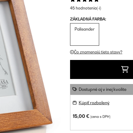
45 hodnotenia(-í)
ZÁKLADNÁ FARBA:
Palisander
Čo znamenajú tieto stavy?
Dostupné aj v inej kvalite
Kúpiť rozbalený
15,00 €
(cena s DPH)