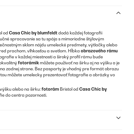
ol od
Casa Chic by blumfeldt
dodá každej fotografii
ručné spracovanie sa tu spája s mimoriadne štýlovým
ečnostným sklom nájdu umelecké predmety, výtlačky alebo
red prachom, vlhkosťou a svetlom. Hĺbka
obrazového rámu
ografie v každej miestnosti a široký profil rámu bude
okvalitný
fotorámik
môžete používať na šírku aj na výšku a je
a zadnej strane. Bez pasparty je vhodný pre formát obrazu
rtou môžete umelecky prezentovať fotografie a obrázky vo
výšku alebo na šírku:
fotorám
Bristol od
Casa Chic by
ie do centra pozornosti.