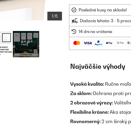
Posledné kusy na sklade!
1/6
Dodacia lehota: 3 - 5 prac
14 dní na vrátenie
+1
Najväčšie výhody
Vysoká kvalita:
Ručne maľov
Za sklom:
Ochrana proti pr
2 obrazové výrezy:
Voliteľn
Flexibilne krásne:
Ako stoja
Rovnomerný:
2 cm široký 