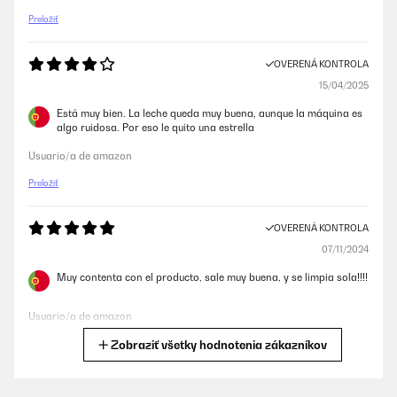
Preložiť
OVERENÁ KONTROLA
15/04/2025
Está muy bien. La leche queda muy buena, aunque la máquina es
algo ruidosa. Por eso le quito una estrella
Usuario/a de amazon
Preložiť
OVERENÁ KONTROLA
07/11/2024
Muy contenta con el producto, sale muy buena, y se limpia sola!!!!
Usuario/a de amazon
Zobraziť všetky hodnotenia zákazníkov
Preložiť
OVERENÁ KONTROLA