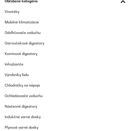
Obľúbené kategórie
23/12/2023
Vinotéky
Habe dieses Gerät nun schon fast ein Jahr in Benutzung und bin
nach wie vor begeistert.Anfangs habe ich lange gezögert, wegen
des hohen Preises, aber nachdem dann mein alte
Mobilné klimatizácie
Sojamilchmaschine allmählich auseinander fiel, ging es nicht
mehr anders.Und ich wollte v.a. eine robuste und kräftige
Odvlhčovače vzduchu
Maschine zur häufigen, regelmäßigen Verwendung,
hauptsächlich zur Sojamilchbereitung (die ich dann meist
Ostrovčekové digestory
weiterverarbeite zu Sojaghurt); und v.a. wollte ich keinen
Mixerbehälter mehr aus Plastik, welches früher oder später bei
Komínové digestory
dieser Belastung brüchig wird, so wie bei meinem alten Gerät
(das übrigens damals auch schon ganz schön teuer war).Was
mich begeistert ist, dass diese Maschine alles enorm fein
Infražiariče
zerkleinert, seien es nun Sojabohnen (eingeweicht) oder Nüsse
oder Getreide. Alles ist am Ende so fein, dass man schon ein
Výrobníky ľadu
extrem feines Sieb benötigt, um damit noch etwas herausfiltern
zu können. Bei meiner alten Maschine musste ich die Sojamilch
Chladničky na nápoje
am Ende durch ein Sieb filtern, um überhaupt eine Milch-artige
Konsistenz zu bekommen, denn es waren sehr grobe
Ochladzovače vzduchu
Sojabohnenreste im Endprodukt und eine entsprechend große
Menge an groben Material musste nach dem Filtern dann
entsorgt werden; welche eine Verschwendung! Bei dieser
Nástenné digestory
Maschine ist ein Sieben in der Regel nicht mehr nötig, ich kann
alles sofort verwenden. Allenfalls bei Nussmilch für den
Indukčné varné dosky
Milchaufschäumer von Kaffeeautomaten verwende ich ein
(wirklich extrem feines) Sieb, wonach aber die Rückstände
Plynové varné dosky
ebenfalls erstaunlich gering ausfallen.Was mir auch sehr gefällt