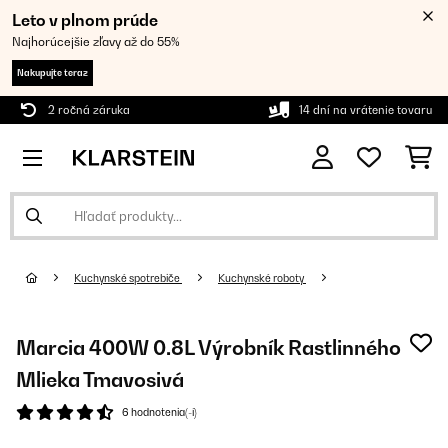
Leto v plnom prúde
Najhorúcejšie zľavy až do 55%
Nakupujte teraz
2 ročná záruka
14 dní na vrátenie tovaru
Kuchynské spotrebiče
Kuchynské roboty
Marcia 400W 0.8L Výrobník Rastlinného
Mlieka Tmavosivá
6 hodnotenia(-í)