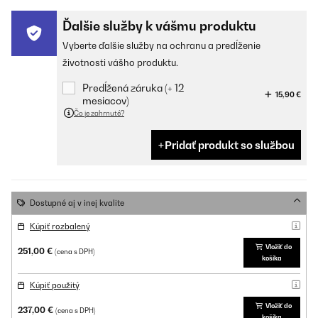
Ďalšie služby k vášmu produktu
Vyberte ďalšie služby na ochranu a predĺženie
životnosti vášho produktu.
Predĺžená záruka (+ 12
15,90 €
mesiacov)
Čo je zahrnuté?
Pridať produkt so službou
Dostupné aj v inej kvalite
Kúpiť rozbalený
Vložiť do
251,00 €
(cena s DPH)
košíka
Kúpiť použitý
Vložiť do
237,00 €
(cena s DPH)
košíka