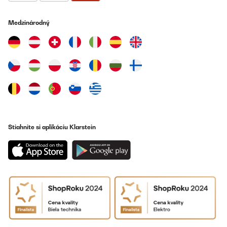
ist aus sehr massivem Glas, das man sogar zur manuellen
Reinigung entnehmen kann (habe ich aber noch nicht
gemacht).Der Decke des Mixerbehälters ist ebenfalls sehr massiv
Medzinárodný
gearbeitet. Er hat einen kleinen ovalen Einsatz, der für den
Druckausgleich sorgt und den man zwecks manueller Reinigung
auch entnehmen kann.Überhaut macht alles einen sehr robusten,
widerstandsfähigen Eindruck (zumindest die Teile, die wirklich
einer größeren Belastung ausgesetzt sind).Der Mixermotor dreht
sehr hoch (höher als alle anderen Mixer, die ich mir so
angesehen habe), angetrieben von einem sehr krätigen Motor
mit ausreichender Leistung.Am Ende sind selbst harte Nüsse
(selbst wenn ich diese vorher nicht einweiche) extrem fein
vermahlen.Dabei ist die Maschine zwar nicht gerade flüsterleise,
aber immer noch auf einem erstaunlich niedrigen Geräuschpegel,
absolut akzeptabel (und wesentlich leiser als meine alte
Sojamilchmaschine).Und dann gibt es da leider doch noch ein
Stiahnite si aplikáciu Klarstein
kleines Manko, das zumindest ich feststellen musste: Der Kopf
des Schneidmessers (dort wo es mit der Motorwelle verbunden
ist) begann schon nach kurzer Zeit zu rosten! Ich habe mich
damit beholfen, dass ich nach jeder Benutzung (nach Ablauf der
Trocknungsphase) mit einem Finger den Schneidmesserkopf mit
etwas Öl benetze; ich benutze dafür Kokosöl und reibe damit die
Oberfläche des Schneidmesserkopfes kurz ein. Seitdem rostet da
nichts mehr. Also keine große Sache, was ansonsten den sehr
guten Eindruck nicht weiter trübt.
Amazon-Benutzer