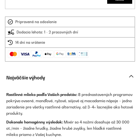
Pripravené na odoslanie
Dodacia lehota: 1 - 2 pracovných dní
14 dní na vrátenie
Najväčšie výhody
Rastlinné mlieko podľa Vašich predstáv:
8 prednastavených programov
pokrýva ovsené, mandľové, ryžové, sójové aj macadamia nápoje – jedno
zariadenie pre všetky rastlinné alternatívy, až 3–4× lacnejšie ako hotové
produkty.
Dokonale homogénny výsledok:
Mixér so 4 nožmi dosahuje až 30 000
ot./min – žiadne hrudky, žiadne hrubé zvyšky, len hladké rastlinné
mlieko priamo z Vašej kuchyne.