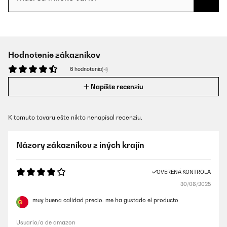
Hodnotenie zákazníkov
6 hodnotenia(-í)
Napíšte recenziu
K tomuto tovaru ešte nikto nenapísal recenziu.
Názory zákazníkov z iných krajín
OVERENÁ KONTROLA
30/08/2025
muy buena calidad precio. me ha gustado el producto
Usuario/a de amazon