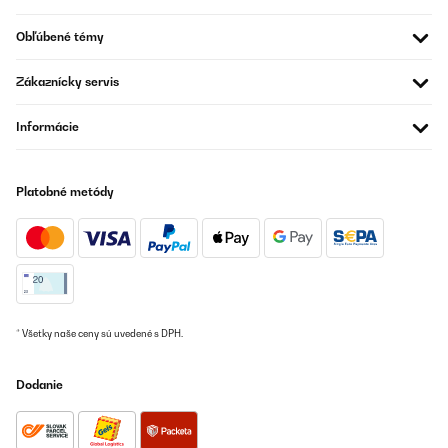
ist, dass die Maschine ausreichend Programme für verschiedene
Milcharten hat, und sich grob auch die Menge einstellen lässt
Obľúbené témy
(angefangen bei 300 ml in 300 ml Schritten bis zu 1200 ml). Ich
mache damit hauptsächlich Sojamilch, 900 ml, sowie
gelegentlich Milch aus Mandeln, Cashewkernen (optimal als
Zákaznícky servis
Ersatz für Kuhmilch für den Kaffee), sowie Reis und Hafer. Die
Endprodukte sind für mich perfekt. Und da die Milch gut
durcherhitzt ist, ist sie auch länger im Kühlschrank haltbar.Sehr
Informácie
gut ist auch die automatische Reinigung nach jedem Durchgang
und die Option für eine sehr gründliche extra Reinigung (welche
ich bisher noch nicht benutzen musste).Genaugenommen ist der
Ablauf aber eher halbautomatisch, weil man nach dem Ende der
Platobné metódy
Milchbereitung den Milchbehälter (übrigens aus schwerem
massiven Glas, also kein Plastikschrott!) entfernen muss, bevor
dann die Maschine mit der Reinigung weitermacht. Denn das
Reinigungswasser wird in einen kleinen Behälter unter der
Milchkanne abgelassen.Die Reinigung läuft zwar schon
unmittelbar nach dem Ablassen der Milch an, aber das
Reinigungswasser des ersten Durchgangs wird solange
zurückgehalten, bis man den MIlchbehälter entfernt hat (das ist
insbesondere wichtig zu wissen bei Zeitprogrammen, wenn man
* Všetky naše ceny sú uvedené s DPH.
nicht gleich zur Stelle ist).Und nach dem Reinigungsdurchlauf, der
in mehreren Stufen erfolgt und den Mixerbehälter schon sehr
gründlich sauber macht, beginnt dann ein Trocknungslauf (wozu
Dodanie
das Innere des Mixerbehälters erwärmt wird). Dazu wäre es am
besten, wenn man den Deckel des Mixerbehälters entfernt, damit
die Feuchtigkeit besser entweichen kann (ist aber nicht unbedingt
nötig).Der Mixer hat sehr kräftige Messer und der Mixerbehälter