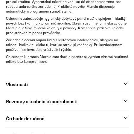
pre celú rodinu. Vyberateľná nádrž na vodu sa dá čistiť samostatne, bez
rozoberania celého zariadenia. Praktické navyše: Marcia disponuje
automatickým programom samočistenia.
Ovládanie zabezpečuje hygienický dotykový panel s LC-displejom – hladký
povrch bez škár, na ktorom nič nepriľne. Okrem rastlinného mlieka zvládne
Marcia aj džúsy, mliečne koktaily a polievky. Kryt chráni pracovnú plochu
pred striekaním počas prevádzky.
Zariadenie ocenia najmä ľudia s laktózovou intoleranciou, alergiou na
mliečnu bielkovinu alebo tí, ktorí sa stravujú vegánsky. Pri každodennom
používaní sa investícia vráti veľmi rýchlo.
Objednajte Klarstein Marcia ešte dnes a začnite si vyrábať vlastné rastlinné
mlieko bez kompromisov.
Vlastnosti
Rozmery a technické podrobnosti
Čo bude doručené