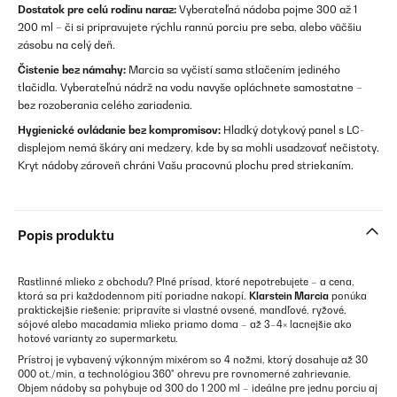
Dostatok pre celú rodinu naraz:
Vyberateľná nádoba pojme 300 až 1
200 ml – či si pripravujete rýchlu rannú porciu pre seba, alebo väčšiu
zásobu na celý deň.
Čistenie bez námahy:
Marcia sa vyčistí sama stlačením jediného
tlačidla. Vyberateľnú nádrž na vodu navyše opláchnete samostatne –
bez rozoberania celého zariadenia.
Hygienické ovládanie bez kompromisov:
Hladký dotykový panel s LC-
displejom nemá škáry ani medzery, kde by sa mohli usadzovať nečistoty.
Kryt nádoby zároveň chráni Vašu pracovnú plochu pred striekaním.
Popis produktu
Rastlinné mlieko z obchodu? Plné prísad, ktoré nepotrebujete – a cena,
ktorá sa pri každodennom pití poriadne nakopí.
Klarstein Marcia
ponúka
praktickejšie riešenie: pripravíte si vlastné ovsené, mandľové, ryžové,
sójové alebo macadamia mlieko priamo doma – až 3–4× lacnejšie ako
hotové varianty zo supermarketu.
Prístroj je vybavený výkonným mixérom so 4 nožmi, ktorý dosahuje až 30
000 ot./min, a technológiou 360° ohrevu pre rovnomerné zahrievanie.
Objem nádoby sa pohybuje od 300 do 1 200 ml – ideálne pre jednu porciu aj