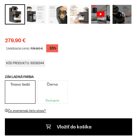
+5
279,90 €
-33%
Uvádzacia cena:
419,90 €
KÓD PRODUKTU: 10036344
ZÁKLADNÁ FARBA:
Tmavo šedá
Čierna
Dostupné
Čo znamenajú tieto stavy?
Vložiť do košíka