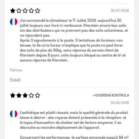
30/07/2026
J'ai commandé le climatiseur le 17 Juillet 2026, aujourd'hui 30
juillet toujours non livré ni remboursé. Klarstein envoie leur colis
via des distributeurs qui ne prennent pas des colis volumineux. et
ne répondent pas.
Après 3 signalements à la poste, 3 tentatives de livraison non
tenues, la 4e où le livreur m'explique que la poste ne peut livrer
des colis de plus de 30kg. sans réponse du service client de
Klarstein depuis 8 jours. colis toujours bloqué au centre de tri et
aucune réponse de Klarstein.
Fahima
Preložiť
OVERENÁ KONTROLA
23/06/2026
L'esthétique est plutôt réussie, mais la qualité générale du produit
laisse à désirer : des rayures étaient présentes à la réception, et
le tuyau d'évacuation de chaleur est de facture moyenne, il se
décroche au moindre déplacement de l'appareil.
Concernant les performances, la surface annoncée jusqu'à 56 m²