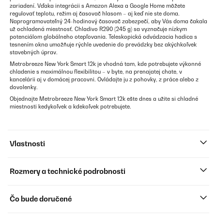
zariadení. Vďaka integrácii s Amazon Alexa a Google Home môžete
regulovať teplotu, režim aj časovač hlasom – aj keď nie ste doma.
Naprogramovateľný 24-hodinový časovač zabezpečí, aby Vás doma čakala
už ochladená miestnosť. Chladivo R290 (245 g) sa vyznačuje nízkym
potenciálom globálneho otepľovania. Teleskopická odvádzacia hadica s
tesnením okna umožňuje rýchle uvedenie do prevádzky bez akýchkoľvek
stavebných úprav.
Metrobreeze New York Smart 12k je vhodná tam, kde potrebujete výkonné
chladenie s maximálnou flexibilitou – v byte, na prenajatej chate, v
kancelárii aj v domácej pracovni. Ovládajte ju z pohovky, z práce alebo z
dovolenky.
Objednajte Metrobreeze New York Smart 12k ešte dnes a užite si chladné
miestnosti kedykoľvek a kdekoľvek potrebujete.
Vlastnosti
Rozmery a technické podrobnosti
Čo bude doručené