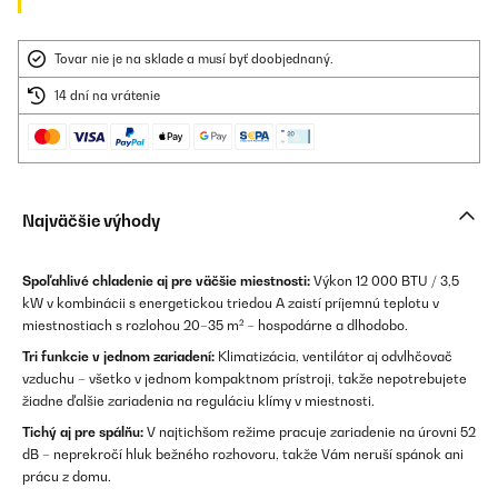
Tovar nie je na sklade a musí byť doobjednaný.
14 dní na vrátenie
Najväčšie výhody
Spoľahlivé chladenie aj pre väčšie miestnosti:
Výkon 12 000 BTU / 3,5
kW v kombinácii s energetickou triedou A zaistí príjemnú teplotu v
miestnostiach s rozlohou 20–35 m² – hospodárne a dlhodobo.
Tri funkcie v jednom zariadení:
Klimatizácia, ventilátor aj odvlhčovač
vzduchu – všetko v jednom kompaktnom prístroji, takže nepotrebujete
žiadne ďalšie zariadenia na reguláciu klímy v miestnosti.
Tichý aj pre spálňu:
V najtichšom režime pracuje zariadenie na úrovni 52
dB – neprekročí hluk bežného rozhovoru, takže Vám neruší spánok ani
prácu z domu.