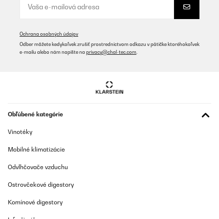
OVERENÁ KONTROLA
14/08/2025
Ochrana osobných údajov
Odber môžete kedykoľvek zrušiť prostredníctvom odkazu v pätičke ktoréhokoľvek
Que le climatiseur fonctionne très bien.fait un peu de bruit,mais
e-mailu alebo nám napíšte na
privacy@chal-tec.com
.
cela reste correct.
Utilisateur d'Amazon
Preložiť
OVERENÁ KONTROLA
Obľúbené kategórie
16/07/2025
Vinotéky
A funcționat bine in primul an. Când să îl pun la treabă în iulie
2025, am observat că s-a transformat într-un simplu ventilator.
Mobilné klimatizácie
Nu mai baga aer rece. Surpriza mare a fist că trebuie să îl
împacheteaz și să îl trimit înapoi pentru garanție. Nu au
Odvlhčovače vzduchu
posibilitatea să rezolvi local cu garanția. O mare problema.
Aleca
Ostrovčekové digestory
Preložiť
Komínové digestory