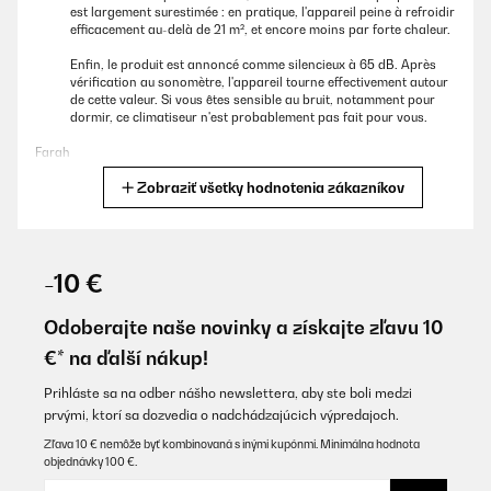
est largement surestimée : en pratique, l'appareil peine à refroidir
efficacement au-delà de 21 m², et encore moins par forte chaleur.
Enfin, le produit est annoncé comme silencieux à 65 dB. Après
vérification au sonomètre, l'appareil tourne effectivement autour
de cette valeur. Si vous êtes sensible au bruit, notamment pour
dormir, ce climatiseur n'est probablement pas fait pour vous.
Farah
Zobraziť všetky hodnotenia zákazníkov
Preložiť
OVERENÁ KONTROLA
18/06/2026
-10 €
Un peu bruyant en mode « high » mais en vrai elle fait un travail
de dingue !! En 10min je peux perdre 2 degrés dans mon salon.
Odoberajte naše novinky a získajte zľavu 10
Elle refroidit notre salon de 20/25m2 + petit couloir de 1/2m2 +
€* na ďalší nákup!
cuisine de 11m2 donc vraiment les 12.000btu sont fiable. On
reprendra la même pour les chambres à l’étage, vraiment top pas
déçus de notre achat ! Aujourd’hui il a fait 21 grâce a la clim
Prihláste sa na odber nášho newslettera, aby ste boli medzi
contre 31 degrés dehors !
prvými, ktorí sa dozvedia o nadchádzajúcich výpredajoch.
Agathe
Zľava 10 € nemôže byť kombinovaná s inými kupónmi. Minimálna hodnota
objednávky 100 €.
Preložiť