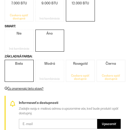
7.000 BTU
9.000 BTU
12.000 BTU
Čoskoro opäť
dostupné
Iná kombinácia
SMART:
Nie
Áno
Iná kombinácia
ZÁKLADNÁ FARBA:
Biela
Modrá
Rosegold
Čierna
Čoskoro opäť
Čoskoro opäť
Iná kombinácia
dostupné
dostupné
Čo znamenajú tieto stavy?
Informovať o dostupnosti
Zadajte svoju e-mailovú adresu a upozorníme vás, keď bude produkt opäť
dostupný.
Upozorniť