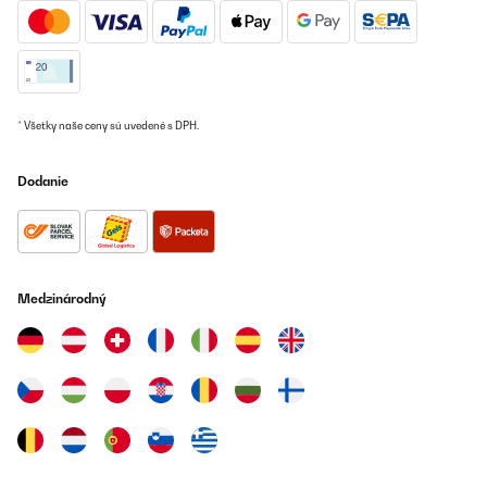
OVERENÁ KONTROLA
01/07/2025
Super Klimaanlage kühlt den Raum auch wirklich runter und ist
halt leider auch nicht die leiseste aber sie muss ja auch kühlen
und der Kompressor kann nun mal nicht leise sein! Kann die
schlechten Empfehlung der Klimaanlage überhaupt nicht
* Všetky naše ceny sú uvedené s DPH.
nachvollziehen! Auch funktioniert die App absolut tadellos!
Absolute Kaufempfehlung
Dodanie
Amazon-Benutzer
Preložiť
OVERENÁ KONTROLA
Medzinárodný
26/05/2025
Sehr gute Kühl leistung,starkes Gebläse
Amazon-Benutzer
Preložiť