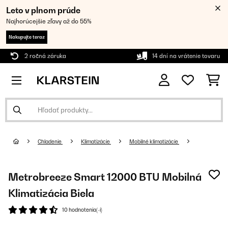
Leto v plnom prúde
Najhorúcejšie zľavy až do 55%
Nakupujte teraz
2 ročná záruka
14 dní na vrátenie tovaru
Chladenie
Klimatizácie
Mobilné klimatizácie
Metrobreeze Smart 12000 BTU Mobilná
Klimatizácia Biela
10 hodnotenia(-í)