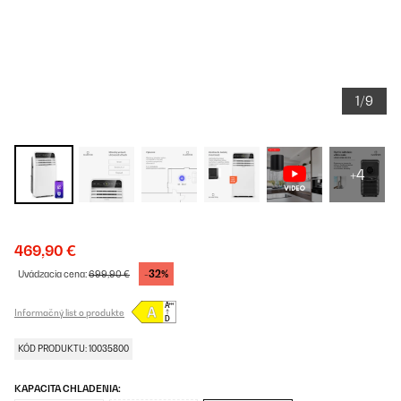
1/9
+4
469,90 €
-32%
Uvádzacia cena:
699,90 €
Informačný list o produkte
KÓD PRODUKTU: 10035800
KAPACITA CHLADENIA: