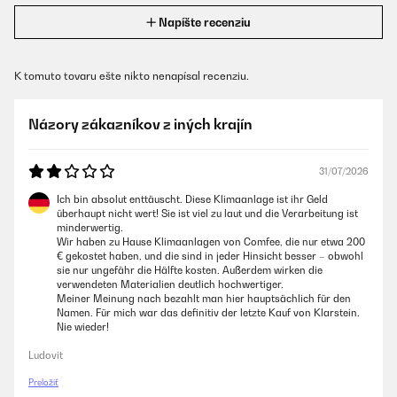
Napíšte recenziu
K tomuto tovaru ešte nikto nenapísal recenziu.
Názory zákazníkov z iných krajín
31/07/2026
Ich bin absolut enttäuscht. Diese Klimaanlage ist ihr Geld
überhaupt nicht wert! Sie ist viel zu laut und die Verarbeitung ist
minderwertig.
Wir haben zu Hause Klimaanlagen von Comfee, die nur etwa 200
€ gekostet haben, und die sind in jeder Hinsicht besser – obwohl
sie nur ungefähr die Hälfte kosten. Außerdem wirken die
verwendeten Materialien deutlich hochwertiger.
Meiner Meinung nach bezahlt man hier hauptsächlich für den
Namen. Für mich war das definitiv der letzte Kauf von Klarstein.
Nie wieder!
Ludovit
Preložiť