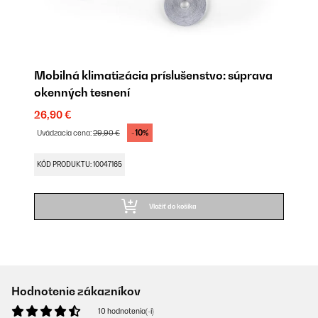
Mobilná klimatizácia príslušenstvo: súprava
okenných tesnení
26,90 €
-10%
Uvádzacia cena:
29,90 €
KÓD PRODUKTU: 10047165
Vložiť do košíka
Hodnotenie zákazníkov
10 hodnotenia(-í)