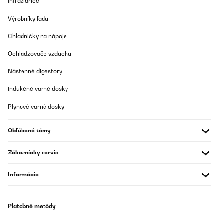
Infražiariče
OVERENÁ KONTROLA
15/07/2025
Výrobníky ľadu
Macht was er soll, kühlen und das sehr gut.
Chladničky na nápoje
Amazon-Benutzer
Ochladzovače vzduchu
Preložiť
Nástenné digestory
Indukčné varné dosky
OVERENÁ KONTROLA
01/07/2025
Plynové varné dosky
The build quality is excellent, and I love that it connects to a
mobile phone. I did encounter one issue with the app: when I try
Obľúbené témy
to change the mode through my phone, it doesn’t actually switch.
However, that’s not a big deal for me. The cooler came with a set
of accessories that allow you to secure an open window, which is
Zákaznícky servis
a great feature. The only downside was the shipping, it took
about 10 days for the package
Informácie
Amazon user
Preložiť
Platobné metódy