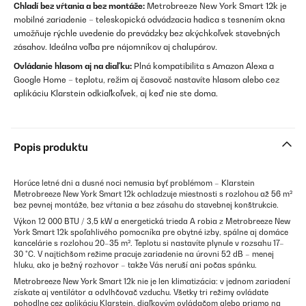
Chladí bez vŕtania a bez montáže:
Metrobreeze New York Smart 12k je
mobilné zariadenie – teleskopická odvádzacia hadica s tesnením okna
umožňuje rýchle uvedenie do prevádzky bez akýchkoľvek stavebných
zásahov. Ideálna voľba pre nájomníkov aj chalupárov.
Ovládanie hlasom aj na diaľku:
Plná kompatibilita s Amazon Alexa a
Google Home – teplotu, režim aj časovač nastavíte hlasom alebo cez
aplikáciu Klarstein odkiaľkoľvek, aj keď nie ste doma.
Popis produktu
Horúce letné dni a dusné noci nemusia byť problémom – Klarstein
Metrobreeze New York Smart 12k ochladzuje miestnosti s rozlohou až 56 m²
bez pevnej montáže, bez vŕtania a bez zásahu do stavebnej konštrukcie.
Výkon 12 000 BTU / 3,5 kW a energetická trieda A robia z Metrobreeze New
York Smart 12k spoľahlivého pomocníka pre obytné izby, spálne aj domáce
kancelárie s rozlohou 20–35 m². Teplotu si nastavíte plynule v rozsahu 17–
30 °C. V najtichšom režime pracuje zariadenie na úrovni 52 dB – menej
hluku, ako je bežný rozhovor – takže Vás neruší ani počas spánku.
Metrobreeze New York Smart 12k nie je len klimatizácia: v jednom zariadení
získate aj ventilátor a odvlhčovač vzduchu. Všetky tri režimy ovládate
pohodlne cez aplikáciu Klarstein, diaľkovým ovládačom alebo priamo na