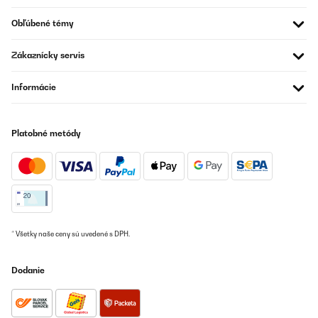
Preložiť
Obľúbené témy
OVERENÁ KONTROLA
Zákaznícky servis
13/08/2025
Informácie
Je mets 4 étoile car cela ne fait que 2 semaines que je m’en sers.
Très facile d’utilisation et très efficace. L’application sur
smartphone est bien, la programmation pourrait être plus
complète notamment en ce qui concerne la duré de
Platobné metódy
fonctionnement. Sinon pour le bruit ça va (perso je ne dors pas
avec quand même)
Utilisateur d'Amazon
Preložiť
OVERENÁ KONTROLA
* Všetky naše ceny sú uvedené s DPH.
05/07/2025
Dodanie
Ottimo prodotto lo consiglio
Utente Amazon