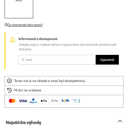
Áno
Čo znamenajú tieto stavy?
Informovať o dostupnosti
Zadajte svoju e-mailovú adresu a upozorníme vás, keď bude produkt opäť
dostupný.
Upozorniť
Tovar nie je na sklade a musí byť doobjednaný.
14 dní na vrátenie
Najväčšie výhody