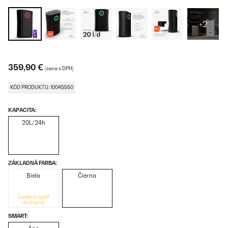
+2
359,90 €
(cena s DPH)
KÓD PRODUKTU: 10045550
KAPACITA:
20L/24h
ZÁKLADNÁ FARBA:
Biela
Čierna
Čoskoro opäť
dostupné
SMART: