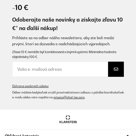
18/12/2025
-10 €
Es el segundo que me conpro. Funciona de maravilla. Con esta
maquina casi no prendo la califacion.
Odoberajte naše novinky a získajte zľavu 10
€* na ďalší nákup!
Usuario/a de amazon
Preložiť
Prihláste sa na odber nášho newslettera, aby ste boli medzi
prvými, ktorí sa dozvedia o nadchádzajúcich výpredajoch.
Zľava 10 € nemôže byť kombinovaná s inými kupónmi. Minimálna hodnota
OVERENÁ KONTROLA
objednávky 100 €.
06/12/2025
L’umidificatore è fatto bene bel design e silenzioso. Per il
momento funziona bene, ottimo acquisto. L’unica cosa è stato il
trasporto, il corriere utilizzato va cambiato. Bartolini è uno
scandalo, per fortuna non si è rovinato.
Ochrana osobných údajov
Odber môžete kedykoľvek zrušiť prostredníctvom odkazu v pätičke ktoréhokoľvek
Utente Amazon
e-mailu alebo nám napíšte na
privacy@chal-tec.com
.
Preložiť
OVERENÁ KONTROLA
28/10/2025
das gerät läuft zur vollen zufriedenheit, habs im keller aufgestellt.
Obľúbené kategórie