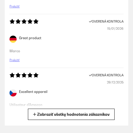
Preložiť
OVERENÁ KONTROLA
15/01/2026
Great product
Marco
Preložiť
OVERENÁ KONTROLA
29/12/2025
Excellent appareil
Utilisateur d'Amazon
Zobraziť všetky hodnotenia zákazníkov
Preložiť
OVERENÁ KONTROLA