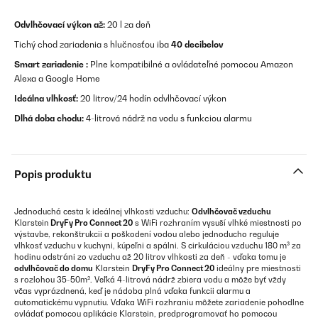
Odvlhčovací výkon až:
20 l za deň
Tichý chod zariadenia s hlučnosťou iba
40 decibelov
Smart zariadenie :
Plne kompatibilné a ovládateľné pomocou Amazon
Alexa a Google Home
Ideálna vlhkosť:
20 litrov/24 hodín odvlhčovací výkon
Dlhá doba chodu:
4-litrová nádrž na vodu s funkciou alarmu
Popis produktu
Jednoduchá cesta k ideálnej vlhkosti vzduchu:
Odvlhčovač vzduchu
Klarstein
DryFy Pro Connect 20
s WiFi rozhraním vysuší vlhké miestnosti po
výstavbe, rekonštrukcii a poškodení vodou alebo jednoducho reguluje
vlhkosť vzduchu v kuchyni, kúpeľni a spálni. S cirkuláciou vzduchu 180 m³ za
hodinu odstráni zo vzduchu až 20 litrov vlhkosti za deň - vďaka tomu je
odvlhčovač do domu
Klarstein
DryFy Pro Connect 20
ideálny pre miestnosti
s rozlohou 35-50m². Veľká 4-litrová nádrž zbiera vodu a môže byť vždy
včas vyprázdnená, keď je nádoba plná vďaka funkcii alarmu a
automatickému vypnutiu. Vďaka WiFi rozhraniu môžete zariadenie pohodlne
ovládať pomocou aplikácie Klarstein, predprogramovať ho pomocou