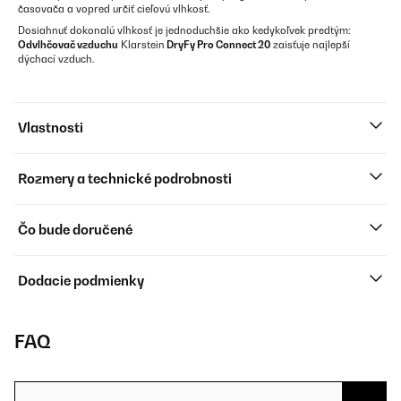
časovača a vopred určiť cieľovú vlhkosť.
Dosiahnuť dokonalú vlhkosť je jednoduchšie ako kedykoľvek predtým:
Odvlhčovač vzduchu
Klarstein
DryFy Pro Connect 20
zaisťuje najlepší
dýchací vzduch.
Vlastnosti
Rozmery a technické podrobnosti
Čo bude doručené
Dodacie podmienky
FAQ