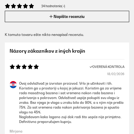
24 hodnotenia(-í)
Napíšte recenziu
K tomuto tovaru ešte nikto nenapísal recenziu.
Názory zákazníkov z iných krajín
OVERENÁ KONTROLA
18/02/2026
Ovaj odvlaživač je izvrstan proizvod. Vrlo je učinkovit i tih.
Koristim ga u prostoriji u kojoj je jakuzzi. Koristim ga za vrijeme
rada masažnog bazena i sat vremena nakon rada bazena i
pokrivanja s pokrovom. Odvlaživač uspije pokupiti svu vlagu iz
zraka. Bez njega je vlaga u zraku bila do 90%, a s njim nije prešla
75%. Za sat vremena rada nakon pokrivanja bazena je spustio
vlagu na 45%.
Naglašavam kako lagano zuji dok radi što uopće nije primjetno.
Definitivno preporučujem kupnju.
Mirjana