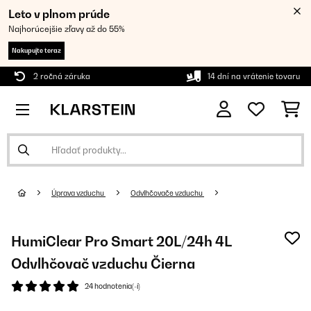
Leto v plnom prúde
Najhorúcejšie zľavy až do 55%
Nakupujte teraz
2 ročná záruka
14 dní na vrátenie tovaru
Úprava vzduchu
Odvlhčovače vzduchu
HumiClear Pro Smart 20L/24h 4L
Odvlhčovač vzduchu Čierna
24 hodnotenia(-í)