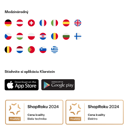
Preložiť
Medzinárodný
OVERENÁ KONTROLA
16/06/2025
Der Luftentfeuchter funktioniert gut und ist auch nicht zu laut. Die
Bedienungsanleitung könnte ausführlicher sein aber man kommt
zurecht. So kompliziert ist das Gerät ja nicht.
Amazon-Benutzer
Preložiť
Stiahnite si aplikáciu Klarstein
OVERENÁ KONTROLA
17/02/2025
Despues de un par de semanas con él, puedo asegurar que va de
maravilla, en un bajo cubierta diafano de 30 metros cuadrados
baja la humedad muy rápido, el ruido es bastante poco en
comparación con otros dos deshumidificadores que tengo de
buenas marcas, se controla por wifi, la aplicación es superfacil
de poner a funcionar, detecta el deshumidificador rápidamente,
se puede programar por horas o para que entre o pare a partir
de cierto porcentaje de humedad. Solo recordar que no trae tubo
de drenaje, solo tiene la opción del depósito.