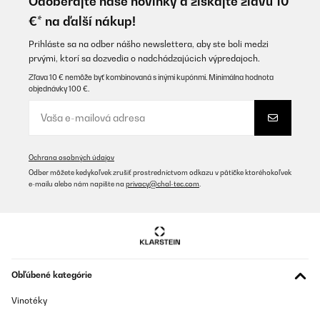
Odoberajte naše novinky a získajte zľavu 10
€* na ďalší nákup!
Prihláste sa na odber nášho newslettera, aby ste boli medzi
prvými, ktorí sa dozvedia o nadchádzajúcich výpredajoch.
Zľava 10 € nemôže byť kombinovaná s inými kupónmi. Minimálna hodnota
objednávky 100 €.
Ochrana osobných údajov
Odber môžete kedykoľvek zrušiť prostredníctvom odkazu v pätičke ktoréhokoľvek
e-mailu alebo nám napíšte na
privacy@chal-tec.com
.
Obľúbené kategórie
Vinotéky