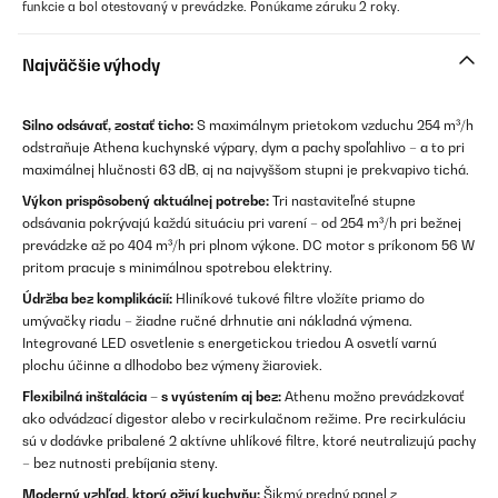
funkcie a bol otestovaný v prevádzke. Ponúkame záruku 2 roky.
Najväčšie výhody
Silno odsávať, zostať ticho:
S maximálnym prietokom vzduchu 254 m³/h
odstraňuje Athena kuchynské výpary, dym a pachy spoľahlivo – a to pri
maximálnej hlučnosti 63 dB, aj na najvyššom stupni je prekvapivo tichá.
Výkon prispôsobený aktuálnej potrebe:
Tri nastaviteľné stupne
odsávania pokrývajú každú situáciu pri varení – od 254 m³/h pri bežnej
prevádzke až po 404 m³/h pri plnom výkone. DC motor s príkonom 56 W
pritom pracuje s minimálnou spotrebou elektriny.
Údržba bez komplikácií:
Hliníkové tukové filtre vložíte priamo do
umývačky riadu – žiadne ručné drhnutie ani nákladná výmena.
Integrované LED osvetlenie s energetickou triedou A osvetlí varnú
plochu účinne a dlhodobo bez výmeny žiaroviek.
Flexibilná inštalácia – s vyústením aj bez:
Athenu možno prevádzkovať
ako odvádzací digestor alebo v recirkulačnom režime. Pre recirkuláciu
sú v dodávke pribalené 2 aktívne uhlíkové filtre, ktoré neutralizujú pachy
– bez nutnosti prebíjania steny.
Moderný vzhľad, ktorý oživí kuchyňu:
Šikmý predný panel z