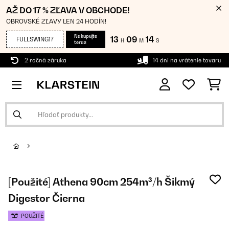
AŽ DO 17 % ZĽAVA V OBCHODE!
OBROVSKÉ ZĽAVY LEN 24 HODÍN!
Nakupujte
13
09
13
FULLSWING17
H
M
S
teraz
2 ročná záruka
14 dní na vrátenie tovaru
[Použité] Athena 90cm 254m³/h Šikmý
Digestor Čierna
POUŽITÉ