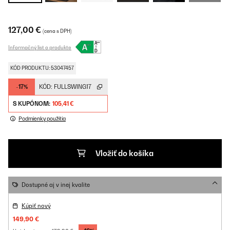
127,00 €
(cena s DPH)
Informačný list o produkte
KÓD PRODUKTU: 53047457
-17%
KÓD:
FULLSWING17
S KUPÓNOM:
105,41 €
Podmienky použitia
Vložiť do košíka
Dostupné aj v inej kvalite
Kúpiť nový
149,90 €