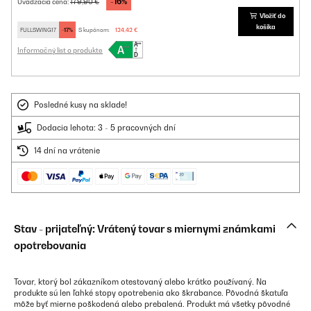
-16%
179,90 €
Uvádzacia cena:
Vložiť do
košíka
FULLSWING17
-17%
S kupónom:
124,42 €
Informačný list o produkte
Posledné kusy na sklade!
Dodacia lehota: 3 - 5 pracovných dní
14 dní na vrátenie
Stav - prijateľný: Vrátený tovar s miernymi známkami
opotrebovania
Tovar, ktorý bol zákazníkom otestovaný alebo krátko používaný. Na
produkte sú len ľahké stopy opotrebenia ako škrabance. Pôvodná škatuľa
môže byť mierne poškodená alebo prebalená. Produkt má všetky pôvodné