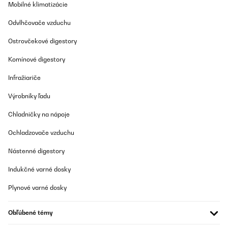
Mobilné klimatizácie
Odvlhčovače vzduchu
Ostrovčekové digestory
Komínové digestory
Infražiariče
Výrobníky ľadu
Chladničky na nápoje
Ochladzovače vzduchu
Nástenné digestory
Indukčné varné dosky
Plynové varné dosky
Obľúbené témy