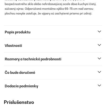
bezpečnostného skla alebo nehrdzavejúcej ocele dáva kuchyni čistý,
súčasný výraz. Odporúčaná montážna výška 65–75 cm nad varnou
plochou navyše zaisťuje, že výpary sú zachytené priamo pri zdroji.
Popis produktu
Vlastnosti
Rozmery a technické podrobnosti
Čo bude doručené
Dodacie podmienky
Príslušenstvo