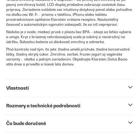
pevný zmrzlinový koláč. LCD displej priebežne zobrazuje zostatok času
prípravy. Zariadenie ovládate cez intuitívny dotykový panel alebo pohodlne
na diaľku cez Wi-Fi – priamo z telefónu, iPhonu alebo tabletu
prostredníctvom aplikácie Klarstein vrátane receptov. Nastaviteľný
časovač s automatickým vypnutím zabezpečí, že sa nič neprepraví.
Nádoba je z ocele, miešací prvok z plastu bez BPA – oboje sa ľahko vyberie
a umyje. Kryt z brúsenej nehrdzavejúcej ocele je odolný a nenáročný na
údržbu. Súčasťou balenia sú dávkovač zmrzliny a odmerka.
Plná kontrola nad tým, čo jete: žiadne umelé príchute, žiadne konzervačné
látky, žiadny skrytý cukor. Zmrzlina, sorbet, frozen jogurt aj vegánske
varianty – všetko s jedným zariadením. Objednajte Klarstein Dolce Bacio
ešte dnes a priveďte si kúsok leta domov.
Vlastnosti
Rozmery a technické podrobnosti
Čo bude doručené