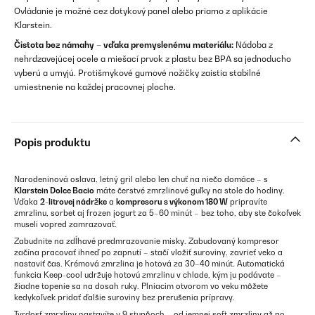
Ovládanie je možné cez dotykový panel alebo priamo z aplikácie
Klarstein.
Čistota bez námahy – vďaka premyslenému materiálu:
Nádoba z
nehrdzavejúcej ocele a miešací prvok z plastu bez BPA sa jednoducho
vyberú a umyjú. Protišmykové gumové nožičky zaistia stabilné
umiestnenie na každej pracovnej ploche.
Popis produktu
Narodeninová oslava, letný gril alebo len chuť na niečo domáce – s
Klarstein Dolce Bacio
máte čerstvé zmrzlinové guľky na stole do hodiny.
Vďaka
2-litrovej nádržke
a
kompresoru s výkonom 180 W
pripravíte
zmrzlinu, sorbet aj frozen jogurt za 5–60 minút – bez toho, aby ste čokoľvek
museli vopred zamrazovať.
Zabudnite na zdĺhavé predmrazovanie misky. Zabudovaný kompresor
začína pracovať ihneď po zapnutí – stačí vložiť suroviny, zavrieť veko a
nastaviť čas. Krémová zmrzlina je hotová za 30–40 minút. Automatická
funkcia Keep-cool udržuje hotovú zmrzlinu v chlade, kým ju podávate –
žiadne topenie sa na dosah ruky. Plniacim otvorom vo veku môžete
kedykoľvek pridať ďalšie suroviny bez prerušenia prípravy.
Tvrdosť zmrzliny nastavíte v 9 stupňoch – od jemnej soft zmrzliny až po