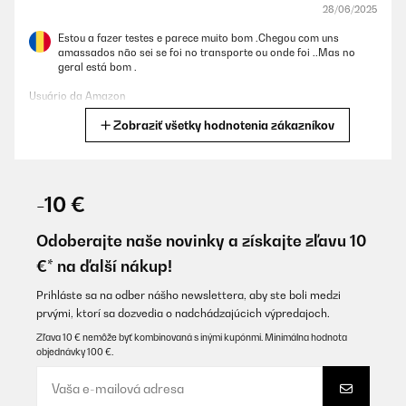
28/06/2025
Estou a fazer testes e parece muito bom .Chegou com uns
amassados não sei se foi no transporte ou onde foi ..Mas no
geral está bom .
Usuário da Amazon
Zobraziť všetky hodnotenia zákazníkov
Preložiť
OVERENÁ KONTROLA
12/06/2025
-10 €
vriest prima voldoet aan alle eisen
Odoberajte naše novinky a získajte zľavu 10
Amazon-gebruiker
€* na ďalší nákup!
Preložiť
Prihláste sa na odber nášho newslettera, aby ste boli medzi
prvými, ktorí sa dozvedia o nadchádzajúcich výpredajoch.
OVERENÁ KONTROLA
Zľava 10 € nemôže byť kombinovaná s inými kupónmi. Minimálna hodnota
objednávky 100 €.
16/05/2025
Super Marke, echt gute Qualität und Verarbeitung. Schon
mehrmals in Gebrauch gehabt und alles ist noch Funktionsfähig.