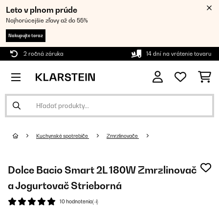
Leto v plnom prúde
Najhorúcejšie zľavy až do 55%
Nakupujte teraz
2 ročná záruka
14 dní na vrátenie tovaru
Kuchynské spotrebiče
Zmrzlinovače
Dolce Bacio Smart 2L 180W Zmrzlinovač
a Jogurtovač Strieborná
10 hodnotenia(-í)