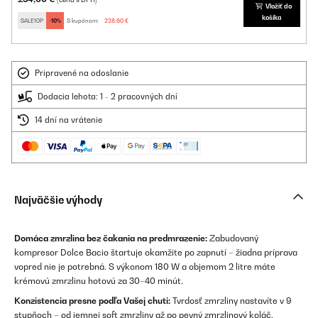
Vložiť do
košíka
SALE10P
-10%
S kupónom:
228,60 €
Pripravené na odoslanie
Dodacia lehota: 1 - 2 pracovných dní
14 dní na vrátenie
Najväčšie výhody
Domáca zmrzlina bez čakania na predmrazenie:
Zabudovaný
kompresor Dolce Bacio štartuje okamžite po zapnutí – žiadna príprava
vopred nie je potrebná. S výkonom 180 W a objemom 2 litre máte
krémovú zmrzlinu hotovú za 30–40 minút.
Konzistencia presne podľa Vašej chuti:
Tvrdosť zmrzliny nastavíte v 9
stupňoch – od jemnej soft zmrzliny až po pevný zmrzlinový koláč.