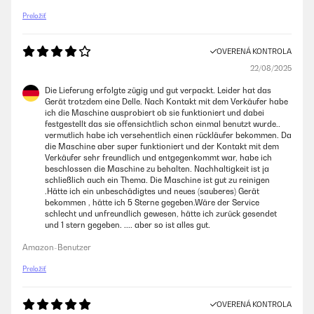
Preložiť
OVERENÁ KONTROLA
22/08/2025
Die Lieferung erfolgte zügig und gut verpackt. Leider hat das
Gerät trotzdem eine Delle. Nach Kontakt mit dem Verkäufer habe
ich die Maschine ausprobiert ob sie funktioniert und dabei
festgestellt das sie offensichtlich schon einmal benutzt wurde..
vermutlich habe ich versehentlich einen rückläufer bekommen. Da
die Maschine aber super funktioniert und der Kontakt mit dem
Verkäufer sehr freundlich und entgegenkommt war, habe ich
beschlossen die Maschine zu behalten. Nachhaltigkeit ist ja
schließlich auch ein Thema. Die Maschine ist gut zu reinigen
.Hätte ich ein unbeschädigtes und neues (sauberes) Gerät
bekommen , hätte ich 5 Sterne gegeben.Wäre der Service
schlecht und unfreundlich gewesen, hätte ich zurück gesendet
und 1 stern gegeben. .... aber so ist alles gut.
Amazon-Benutzer
Preložiť
OVERENÁ KONTROLA