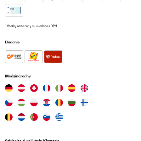
nicht mehr, aber dies war bei jeder der anderen Eismaschinen
genauso und ist einfach bauartbedingt. Generell kann ich die
Maschine uneingeschränkt jedem empfehlen.
Amazon-Benutzer
* Všetky naše ceny sú uvedené s DPH.
Preložiť
Dodanie
OVERENÁ KONTROLA
07/07/2020
Excellent
Medzinárodný
Amazon user
Preložiť
OVERENÁ KONTROLA
11/05/2018
Buen producto con materiales de calidad. de acero inoxidable, La
dejé 48 horas así lo dice el manual de instrucciones.Ahora ya he
hecho varios helados que salen perfectos. con su pantalla lo
controlas, su manejo es bien sencillo, 5 botones, de izquierda a
Stiahnite si aplikáciu Klarstein