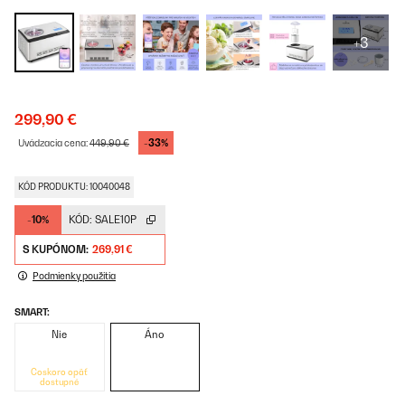
+3
299,90 €
-33%
Uvádzacia cena:
449,90 €
KÓD PRODUKTU: 10040048
-10%
KÓD:
SALE10P
S KUPÓNOM:
269,91 €
Podmienky použitia
SMART:
Nie
Áno
Čoskoro opäť
dostupné