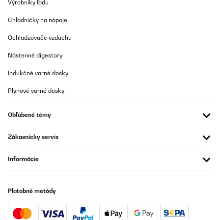
Výrobníky ľadu
05/04/2024
Chladničky na nápoje
Es ist eine hervorragende Eismaschine, mit den richtigen
Rezepten, schmeckt es wie aus der Eisdiele.
Ochladzovače vzduchu
Amazon-Benutzer
Nástenné digestory
Preložiť
Indukčné varné dosky
OVERENÁ KONTROLA
Plynové varné dosky
13/06/2022
Ich schreibe nicht so häufig Rezessionen, aber hier ist es mir die
Obľúbené témy
Mühe wert. Ich habe bereits eine Eismaschine von springlane und
zwei von Medion besessen. Ich muss sagen diese Maschine ist
durchaus mit höherpreisigen Maschinen vergleichbar. Was mir
Zákaznícky servis
hier besonders gut gefällt, was alle anderen Maschinen nicht
hatten ist die Tatsache, dass das Rührwerk komplett
Informácie
herausgenommen werden kann und man nicht mittig im
eisbehälter sozusagen einen festen Stift hat der das rührwerk auf
Position hält. Dies sorgt beim herausnehmen des fertigen Eis
nämlich zu massiven Problemen, da man ständig an dieser
Stange hängen bleibt. Generell macht die Maschine genau was
Platobné metódy
sie soll, sie rührt das Eis bis es gefriert, dies dauert je nach
Mischung bei 1,5 Liter Füllmenge knapp 45 Minuten. Das
rührwerk friert irgendwann bei der Eismasse fest und dreht sich