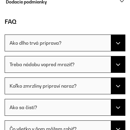
Dodacie podmienky
FAQ
Ako dlho trvá príprava?
Treba nádobu vopred mraziť?
Koľko zmrzliny pripraví naraz?
Ako sa čistí?
Čo všetko v ňom môžem robiť?