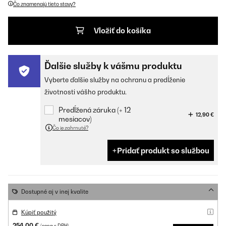
Čo znamenajú tieto stavy?
Vložiť do košíka
Ďalšie služby k vášmu produktu
Vyberte ďalšie služby na ochranu a predĺženie
životnosti vášho produktu.
Predĺžená záruka (+ 12
12,90 €
mesiacov)
Čo je zahrnuté?
Pridať produkt so službou
Dostupné aj v inej kvalite
Kúpiť použitý
254,00 €
(cena s DPH)