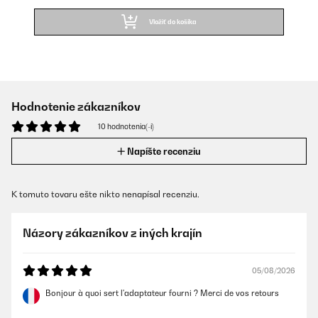
Vložiť do košíka
Hodnotenie zákazníkov
10 hodnotenia(-í)
Napíšte recenziu
K tomuto tovaru ešte nikto nenapísal recenziu.
Názory zákazníkov z iných krajín
05/08/2026
Bonjour à quoi sert l'adaptateur fourni ? Merci de vos retours