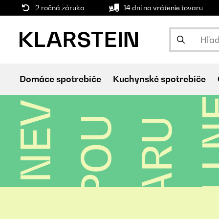
2 ročná záruka
14 dní na vrátenie tovaru
Domáce spotrebiče
Kuchynské spotrebiče