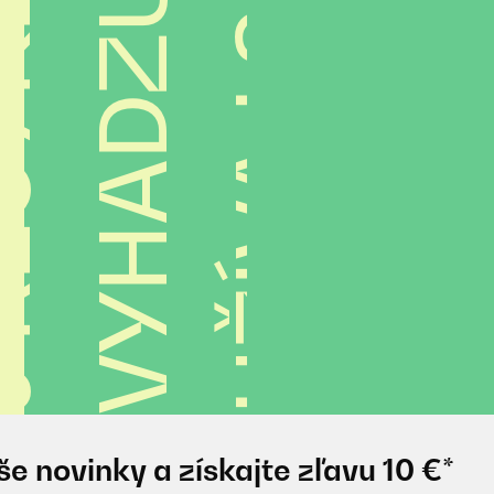
E
J
e novinky a získajte zľavu 10 €*