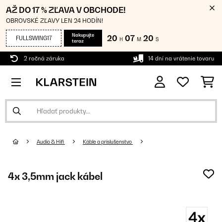
AŽ DO 17 % ZĽAVA V OBCHODE!
OBROVSKÉ ZĽAVY LEN 24 HODÍN!
Nakupujte
20
07
20
FULLSWING17
H
M
S
teraz
2 ročná záruka
14 dní na vrátenie tovaru
Audio & Hifi
Káble a príslušenstvo
4x 3,5mm jack kábel