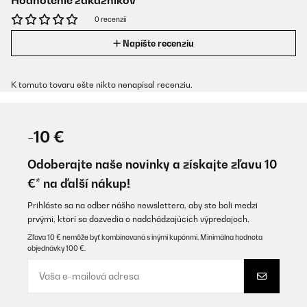
Hodnotenie zákazníkov
0 recenzií
Napíšte recenziu
K tomuto tovaru ešte nikto nenapísal recenziu.
-10 €
Odoberajte naše novinky a získajte zľavu 10
€* na ďalší nákup!
Prihláste sa na odber nášho newslettera, aby ste boli medzi
prvými, ktorí sa dozvedia o nadchádzajúcich výpredajoch.
Zľava 10 € nemôže byť kombinovaná s inými kupónmi. Minimálna hodnota
objednávky 100 €.