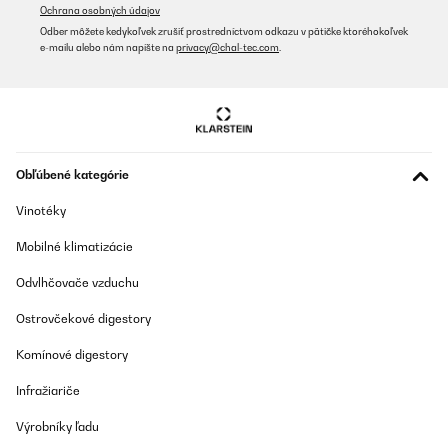
Ochrana osobných údajov
Odber môžete kedykoľvek zrušiť prostredníctvom odkazu v pätičke ktoréhokoľvek
e-mailu alebo nám napíšte na
privacy@chal-tec.com
.
Obľúbené kategórie
Vinotéky
Mobilné klimatizácie
Odvlhčovače vzduchu
Ostrovčekové digestory
Komínové digestory
Infražiariče
Výrobníky ľadu