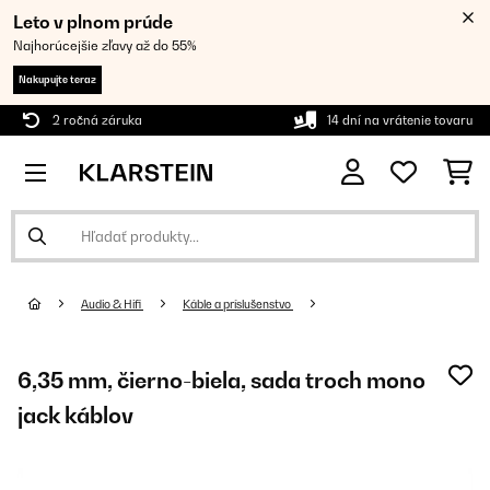
Leto v plnom prúde
Najhorúcejšie zľavy až do 55%
Nakupujte teraz
2 ročná záruka
14 dní na vrátenie tovaru
Audio & Hifi
Káble a príslušenstvo
6,35 mm, čierno-biela, sada troch mono
jack káblov