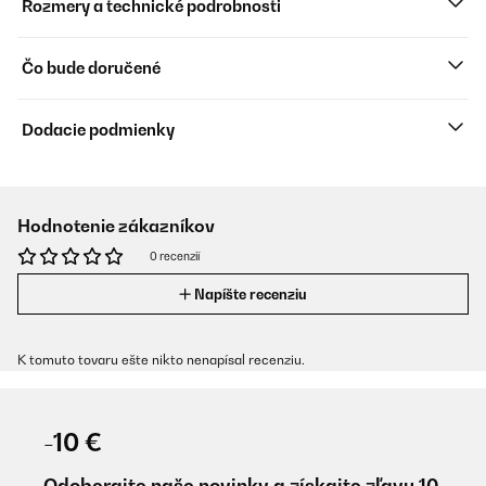
Rozmery a technické podrobnosti
Čo bude doručené
Dodacie podmienky
Hodnotenie zákazníkov
0 recenzií
Napíšte recenziu
K tomuto tovaru ešte nikto nenapísal recenziu.
-10 €
Odoberajte naše novinky a získajte zľavu 10