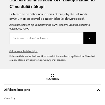
€* na ďalší nákup!
Prihláste sa na odber nášho newslettera, aby ste boli medzi
prvými, ktorí sa dozvedia o nadchádzajúcich výpredajoch.
Zľava 10 € nemôže byť kombinovaná s inými kupónmi. Minimálna hodnota
objednávky 100 €.
Ochrana osobných údajov
Odber môžete kedykoľvek zrušiť prostredníctvom odkazu v pätičke ktoréhokoľvek
e-mailu alebo nám napíšte na
privacy@chal-tec.com
.
Obľúbené kategórie
Vinotéky