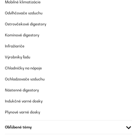
Mobilné klimatizácie
Odvlhčovače vzduchu
Ostrovčekové digestory
Komínové digestory
Infražiariče
Výrobníky ľadu
Chladničky na nápoje
Ochladzovače vzduchu
Nástenné digestory
Indukčné varné dosky
Plynové varné dosky
Obľúbené témy