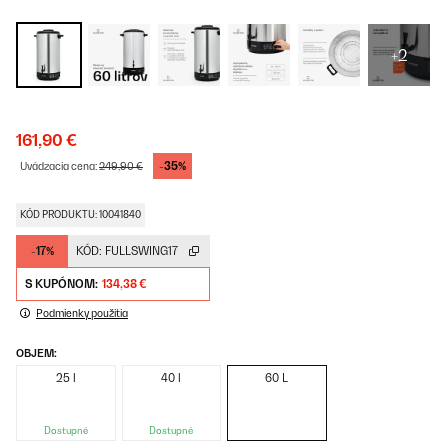
+2
161,90 €
-35%
Uvádzacia cena:
249,90 €
KÓD PRODUKTU: 10041840
-17%
KÓD:
FULLSWING17
S KUPÓNOM:
134,38 €
Podmienky použitia
OBJEM:
25 l
40 l
60 L
Dostupné
Dostupné