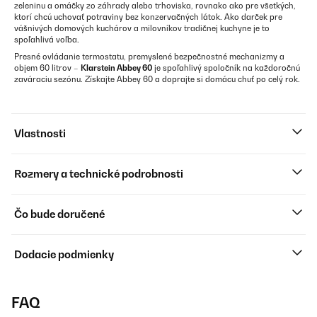
zeleninu a omáčky zo záhrady alebo trhoviska, rovnako ako pre všetkých,
ktorí chcú uchovať potraviny bez konzervačných látok. Ako darček pre
vášnivých domových kuchárov a milovníkov tradičnej kuchyne je to
spoľahlivá voľba.
Presné ovládanie termostatu, premyslené bezpečnostné mechanizmy a
objem 60 litrov –
Klarstein Abbey 60
je spoľahlivý spoločník na každoročnú
zaváraciu sezónu. Získajte Abbey 60 a doprajte si domácu chuť po celý rok.
Vlastnosti
Rozmery a technické podrobnosti
Čo bude doručené
Dodacie podmienky
FAQ