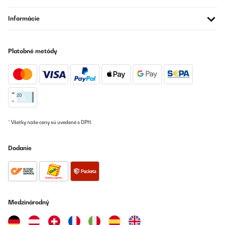
Ablaufhahn ist wirklich praktisch, denn in einem 27 Lt. Topf passt
entsprechend viel Wasser, das im Nachgang über dem
Informácie
Spülbecken wieder entleert werden muss.Die gefüllten Gläser
werden auf das Gitter in den Topf gestellt, Temperatur + Minuten
einstellen und fertig. Die negativen Stimmen bezüglich der
Tastentöne kann ich nicht nachvollziehen. Hier geht es schließlich
um Sicherheit. Ist der Vorgang fertig, piept der Automat
Platobné metódy
mehrmals. Das kann fix beendet werden, indem man die Cancel-
Taste drückt.Zum Entnehmen der heißen Gläser empfiehlt sich
tatsächlich so ein Glasheber. Ich dachte erst, das benötige ich
nicht. Aber mit Backhandschuhen ist es für mich eine fummelige
Sache und ich habe immer das Gefühl, mir flutscht so ein Glas
aus der Hand.Wenn man an einen Einkochautomat denkt, dann
habe ich zwangsläufig einen Mehrpersonenhaushalt vor Augen
und weniger einen 1 oder 2-Personen-Haushalt. Doch das ist
Quatsch. Selbstverständlich koche ich normalerweise keine
* Všetky naše ceny sú uvedené s DPH.
Riesenmengen. Es bleibt bei mir aber oft etwas übrig oder bspw.
Kartoffeln werden weich und reifen. Daher ist Einkochen für mich
auch Lebensmittelverwertung.
Dodanie
Amazon-Benutzer
Preložiť
Medzinárodný
OVERENÁ KONTROLA
14/05/2023