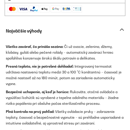
Najväčšie výhody
Všetko zavárať, čo prináša sezóna:
Či už ovocie, zelenina, džemy,
klobásy, guláš alebo pečené rolády – automatický zavárací hrniec
spoľahlivo konzervuje širokú škálu potravín a delikates.
Presná teplota, nie je potrebné dohliadať:
Integrovaný termostat
udržiava nastavenú teplotu medzi 30 a 100 °C konštantnú – časovač je
možné nastaviť až na 180 minút, potom sa zariadenie automaticky
vypne.
Bezpečné uchopenie, aj keď je horúce:
Rukoväte, otočné ovládače a
vypúšťací kohútik sú vyrobené z tepelne odolného materiálu – žiadne
riziko popálenia pri obsluhe počas sterilizačného procesu.
Plná kontrola na prvý pohľad:
Všetky ovládacie prvky – zobrazenie
teploty, časovač a bezpečnostné vypnutie – sú prehľadne usporiadané a
intuitívne ovládateľné, aj uprostred stresu pri zaváraní.