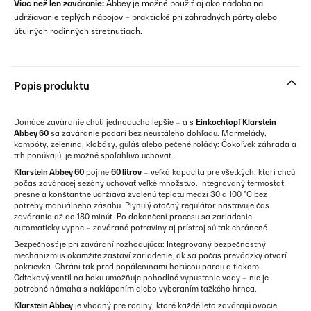
Viac než len zaváranie:
Abbey je možné použiť aj ako nádoba na
udržiavanie teplých nápojov – praktické pri záhradných párty alebo
útulných rodinných stretnutiach.
Popis produktu
Domáce zaváranie chutí jednoducho lepšie – a s
Einkochtopf Klarstein
Abbey 60
sa zaváranie podarí bez neustáleho dohľadu. Marmelády,
kompóty, zelenina, klobásy, guláš alebo pečené rolády: Čokoľvek záhrada a
trh ponúkajú, je možné spoľahlivo uchovať.
Klarstein Abbey 60
pojme
60 litrov
– veľká kapacita pre všetkých, ktorí chcú
počas zaváracej sezóny uchovať veľké množstvo. Integrovaný termostat
presne a konštantne udržiava zvolenú teplotu medzi 30 a 100 °C bez
potreby manuálneho zásahu. Plynulý otočný regulátor nastavuje čas
zavárania až do 180 minút. Po dokončení procesu sa zariadenie
automaticky vypne – zavárané potraviny aj prístroj sú tak chránené.
Bezpečnosť je pri zaváraní rozhodujúca: Integrovaný bezpečnostný
mechanizmus okamžite zastaví zariadenie, ak sa počas prevádzky otvorí
pokrievka. Chráni tak pred popáleninami horúcou parou a tlakom.
Odtokový ventil na boku umožňuje pohodlné vypustenie vody – nie je
potrebné námaha s naklápaním alebo vyberaním ťažkého hrnca.
Klarstein Abbey
je vhodný pre rodiny, ktoré každé leto zavárajú ovocie,