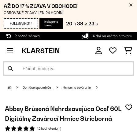
AŽ DO 17 % ZĽAVA V OBCHODE!
OBROVSKÉ ZĽAVY LEN 24 HODÍN!
Nakupujte
20
38
23
FULLSWING17
H
M
S
teraz
2 ročná záruka
14 dní na vrátenie tovaru
Domáce spotrebiče
Hrnce na zaváranie
Abbey Brúsená Nehrdzavejúca Oceľ 60L
Digitálny Zavárací Hrniec Strieborná
12 hodnotenia(-í)