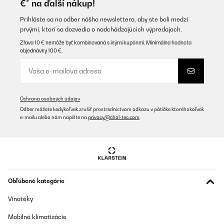
€* na ďalší nákup!
Amazon-Benutzer
Preložiť
Prihláste sa na odber nášho newslettera, aby ste boli medzi
prvými, ktorí sa dozvedia o nadchádzajúcich výpredajoch.
Zľava 10 € nemôže byť kombinovaná s inými kupónmi. Minimálna hodnota
OVERENÁ KONTROLA
objednávky 100 €.
15/10/2025
Der Klarstein Lady Marmalade Einkochautomat ist einfach zu
bedienen und heizt schnell auf. Ideal zum Einkochen von
Marmelade, Saft oder Gemüse. Das Fassungsvermögen ist
großzügig, die Verarbeitung solide. Ein kleiner Nachteil ist die
Ochrana osobných údajov
Temperaturregelung, sie könnte präziser sein. Insgesamt ein
Odber môžete kedykoľvek zrušiť prostredníctvom odkazu v pätičke ktoréhokoľvek
empfehlenswerter Einkochtopf für Hobbyköche.
e-mailu alebo nám napíšte na
privacy@chal-tec.com
.
Amazon-Benutzer
Preložiť
OVERENÁ KONTROLA
13/09/2025
Obľúbené kategórie
This is a good product but it is quite big
Vinotéky
Mobilné klimatizácie
Amazon user