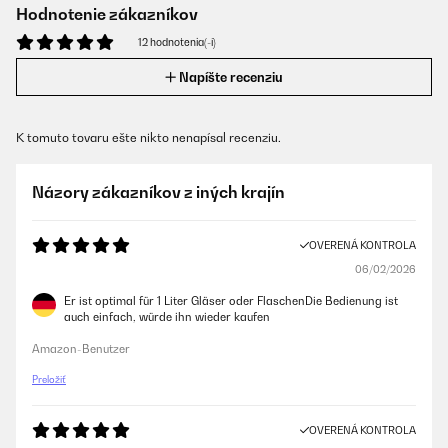
Hodnotenie zákazníkov
12 hodnotenia(-í)
Napíšte recenziu
K tomuto tovaru ešte nikto nenapísal recenziu.
Názory zákazníkov z iných krajín
OVERENÁ KONTROLA
06/02/2026
Er ist optimal für 1 Liter Gläser oder FlaschenDie Bedienung ist
auch einfach, würde ihn wieder kaufen
Amazon-Benutzer
Preložiť
OVERENÁ KONTROLA