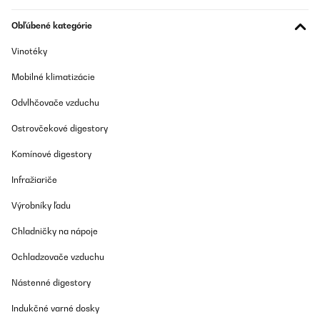
OVERENÁ KONTROLA
14/01/2026
Obľúbené kategórie
Mit dem Stein klappt super
Vinotéky
Amazon-Benutzer
Mobilné klimatizácie
Preložiť
Odvlhčovače vzduchu
Ostrovčekové digestory
OVERENÁ KONTROLA
29/12/2025
Komínové digestory
Arrivata nei tempi previsti. Visto che era un regalo ho verificato
Infražiariče
che ci fosse tutto e soprattutto nulla di rotto . Tutto perfetto. Ho
provato ad accenderlo e in un attimo è diventato caldo . Attendo
Výrobníky ľadu
di avere la conferma del primo utilizzo . Il regalo è piaciuto molto
e io sono soddisfatta
Chladničky na nápoje
Utente Amazon
Ochladzovače vzduchu
Preložiť
Nástenné digestory
OVERENÁ KONTROLA
Indukčné varné dosky
14/12/2025