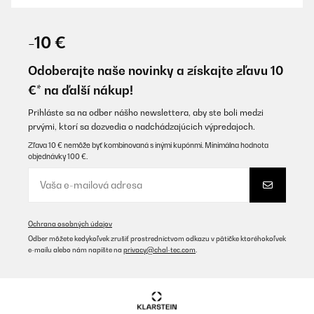
OVERENÁ KONTROLA
21/01/2026
-10 €
Benutzten die Pfannkuchenform und das untere für
Raclettpfannchen . Waren mit beiden super zufrieden. Direkt 6
Odoberajte naše novinky a získajte zľavu 10
kleine Pfannkuchen,jeder hat direkt da was zu essen,keiner muss
€* na ďalší nákup!
warten.Pfannkuchenform probierte ich erst mit dann ohne Fett.
Ging super ohne,brannte nichts rein.Super zu reinigen. Sind
begeistert
Prihláste sa na odber nášho newslettera, aby ste boli medzi
prvými, ktorí sa dozvedia o nadchádzajúcich výpredajoch.
Amazon-Benutzer
Zľava 10 € nemôže byť kombinovaná s inými kupónmi. Minimálna hodnota
Preložiť
objednávky 100 €.
OVERENÁ KONTROLA
20/01/2026
Ochrana osobných údajov
Bin super zufrieden damit.
Odber môžete kedykoľvek zrušiť prostredníctvom odkazu v pätičke ktoréhokoľvek
e-mailu alebo nám napíšte na
privacy@chal-tec.com
.
Amazon-Benutzer
Preložiť