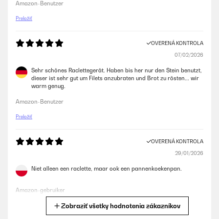
Amazon-Benutzer
Preložiť
OVERENÁ KONTROLA
07/02/2026
Sehr schönes Raclettegerät. Haben bis her nur den Stein benutzt,
dieser ist sehr gut um Filets anzubraten und Brot zu rösten... wir
warm genug.
Amazon-Benutzer
Preložiť
OVERENÁ KONTROLA
29/01/2026
Niet alleen een raclette, maar ook een pannenkoekenpan.
Amazon-gebruiker
Zobraziť všetky hodnotenia zákazníkov
Preložiť