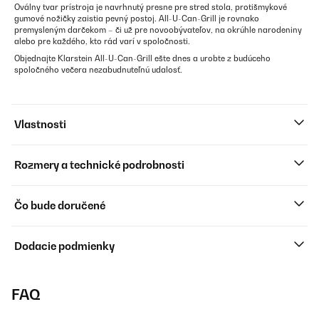
Oválny tvar prístroja je navrhnutý presne pre stred stola, protišmykové
gumové nožičky zaistia pevný postoj. All-U-Can-Grill je rovnako
premysleným darčekom – či už pre novoobývateľov, na okrúhle narodeniny
alebo pre každého, kto rád varí v spoločnosti.
Objednajte Klarstein All-U-Can-Grill ešte dnes a urobte z budúceho
spoločného večera nezabudnuteľnú udalosť.
Vlastnosti
Rozmery a technické podrobnosti
Čo bude doručené
Dodacie podmienky
FAQ