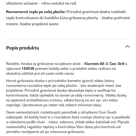
obloženie súčasne – nikto nečaká na rad.
Rovnomerné teplo po celej ploche:
Prírodná granitová doska rozkladá
teplo kontrolovane do každého kúta grilovacej plochy – žiadne prehriaté
miesta, žiadne pripálené sústa.
Popis produktu
Raclette, fondue aj grilovanie na jednom stole –
Klarstein All-U-Can-Grill
s
výkonom
1 500 W
premení každý večer s priateľmi alebo rodinou na
skutočný zážitok pre až osem osôb naraz.
Horná grilovacia doska z prírodného kameňa (granit) alebo liatiny
rovnomerne rozvádza teplo po celej ploche – bez studených miest, bez
pripálenia. Prírodná granitová doska akumuluje teplo a uvoľňuje ho
kontrolovane, takže výsledok na tanieri je vždy rovnomerný. Všetky dosky
sú opatrené antiadhéznou vrstvou, vďaka ktorej sa ani syr, ani mäso
neprilepí. Upratovanie po večeri tak zaberá minimum času.
Osem samostatných raclettových panvičiek s úchytkami Cool-Touch
zabezpečí, že každý hosť si v rovnakom čase roztopí vlastný syr a poskladá
si obloženie podľa chuti – mäso, zelenina, chlieb alebo čokoľvek iné. Plynule
nastaviteľný regulátor teploty s kontrolkou Vám dáva plnú kontrolu od
jemného roztápania až po intenzívne grilovanie.