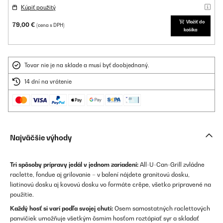
Kúpiť použitý
Vložiť do
79,00 €
(cena s DPH)
košíka
Tovar nie je na sklade a musí byť doobjednaný.
14 dní na vrátenie
Najväčšie výhody
Tri spôsoby prípravy jedál v jednom zariadení:
All-U-Can-Grill zvládne
raclette, fondue aj grilovanie – v balení nájdete granitovú dosku,
liatinovú dosku aj kovovú dosku vo formáte crêpe, všetko pripravené na
použitie.
Každý hosť si varí podľa svojej chuti:
Osem samostatných raclettových
panvičiek umožňuje všetkým ôsmim hosťom roztápiať syr a skladať