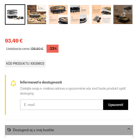
+2
93,49 €
-33%
Uvádzacia cena:
139,90 €
KÓD PRODUKTU: 10039923
Informovať o dostupnosti
Zadajte svoju e-mailovú adresu a upozorníme vás, keď bude produkt opäť
dostupný.
Upozorniť
Dostupné aj v inej kvalite