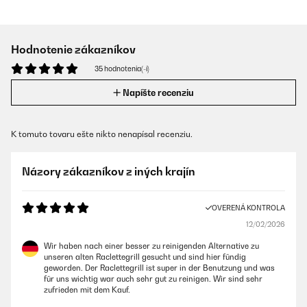
Hodnotenie zákazníkov
35 hodnotenia(-í)
Napíšte recenziu
K tomuto tovaru ešte nikto nenapísal recenziu.
Názory zákazníkov z iných krajín
OVERENÁ KONTROLA
12/02/2026
Wir haben nach einer besser zu reinigenden Alternative zu
unseren alten Raclettegrill gesucht und sind hier fündig
geworden. Der Raclettegrill ist super in der Benutzung und was
für uns wichtig war auch sehr gut zu reinigen. Wir sind sehr
zufrieden mit dem Kauf.