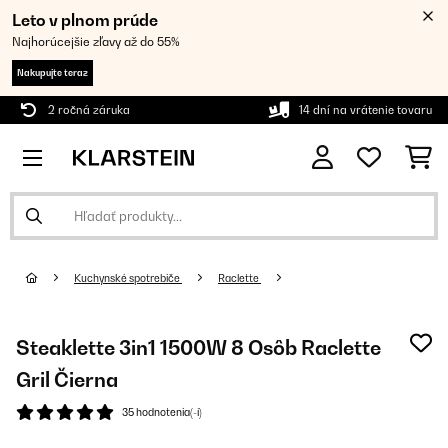
Leto v plnom prúde
Najhorúcejšie zľavy až do 55%
Nakupujte teraz
2 ročná záruka
14 dní na vrátenie tovaru
Kuchynské spotrebiče
Raclette
Steaklette 3in1 1500W 8 Osôb Raclette
Gril Čierna
35 hodnotenia(-í)