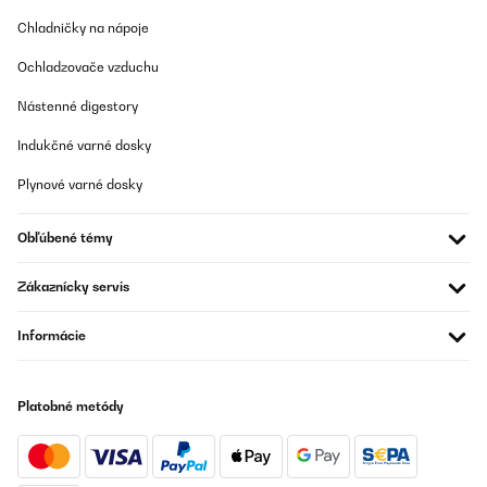
magnets).
Chladničky na nápoje
Utilisateur d'Amazon
Ochladzovače vzduchu
Preložiť
Nástenné digestory
OVERENÁ KONTROLA
Indukčné varné dosky
21/07/2025
Plynové varné dosky
Très beau produit qui correspond à ce que je souhaitais.
Obľúbené témy
Utilisateur d'Amazon
Preložiť
Zákaznícky servis
OVERENÁ KONTROLA
Informácie
26/05/2025
Super Kühlschrank für Getränke,sehr leise und einfach nur gut
Platobné metódy
Amazon-Benutzer
Preložiť