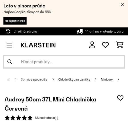
Leto v plnom prúde
Najhorúcejšie zľavy až do 55%
Nakupujte teraz
2 ročná záruka
14 dní na vrátenie tovaru
Domáce spotrebiče
Chladničky a mrazničky
Minibary
Audrey 50cm 37L Mini Chladnička
Červená
88 hodnotenia(-í)