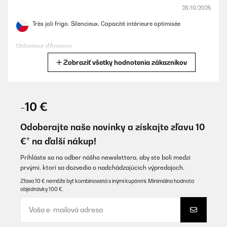
28/10/2025
Très joli frigo. Silencieux. Capacité intérieure optimisée
Utilisateur d'Amazon
Zobraziť všetky hodnotenia zákazníkov
Preložiť
OVERENÁ KONTROLA
21/10/2025
-10 €
Kleiner feiner Kühlschrank, habe nichts aus zu setzen.Der Preis
ist etwas zu hoch.
Odoberajte naše novinky a získajte zľavu 10
€* na ďalší nákup!
Amazon-Benutzer
Preložiť
Prihláste sa na odber nášho newslettera, aby ste boli medzi
prvými, ktorí sa dozvedia o nadchádzajúcich výpredajoch.
Zľava 10 € nemôže byť kombinovaná s inými kupónmi. Minimálna hodnota
OVERENÁ KONTROLA
objednávky 100 €.
10/08/2025
Un premier retour de l’appareil car la façade comportait de
légers petits impacts. Le SAV été très efficace en envoyant un
transporteur dès le lendemain pour le retour. Le nouveau frigo est