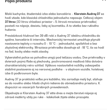
Popis produktu
Malá kuchynka, študentská izba alebo kancelária –
Klarstein Audrey 37
sa
hodí všade, kde klasická chladnička jednoducho nepasuje. Celkový objem
37 litrov
(32 litrov chladiaci priestor + 5-litrová mraziaca priehradka)
postačí na nápoje, desiatu, lieky aj kozmetiku. A to všetko bez rušivého
hučania.
Prevádzková hlučnosť len 39 dB robí z Audrey 37 ideálnu chladničku do
spálne, kancelárie či internátu. Mechanický termostat umožňuje plynulé
nastavenie teploty v rozsahu 0 – 10 °C – jednoduché, spoľahlivé a bez
zbytočnej elektroniky. Mraziaca priehradka dosahuje až −18 °C, čo sa hodí
na ľad, kocky alebo malé zásoby.
Vyberateľné police sa pohodlne umyjú pod tečúcou vodou. Dve priehradky v
dvierach pojmú fľaše aj plechovky, pochromovaná madlová lišta dotvára
charakteristický retro vzhľad. Výškovo nastaviteľné nožičky zabezpečia
stabilné postavenie aj na nerovnej podlahe – v obytnom vozidle, hotelovej
izbe či podkrovnom byte.
Audrey 37 je praktická voľba pre každého, kto zariaďuje malý byt, sťahuje
sa do nového alebo hľadá chytré riešenie do obmedzeného priestoru. K
dispozícii vo viacerých farebných prevedeniach.
Objednajte si Klarstein Audrey 37 ešte dnes a majte čerstvé nápoje aj
zdravé maškrty vždy po ruke – kdekoľvek žijete alebo pracujete.