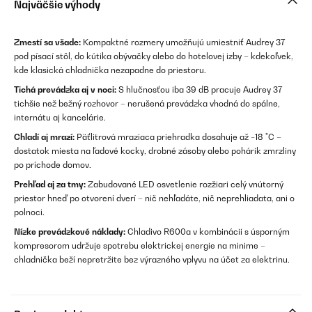
Najväčšie výhody
Zmestí sa všade:
Kompaktné rozmery umožňujú umiestniť Audrey 37
pod písací stôl, do kútika obývačky alebo do hotelovej izby – kdekoľvek,
kde klasická chladnička nezapadne do priestoru.
Tichá prevádzka aj v noci:
S hlučnosťou iba 39 dB pracuje Audrey 37
tichšie než bežný rozhovor – nerušená prevádzka vhodná do spálne,
internátu aj kancelárie.
Chladí aj mrazí:
Päťlitrová mraziaca priehradka dosahuje až −18 °C –
dostatok miesta na ľadové kocky, drobné zásoby alebo pohárik zmrzliny
po príchode domov.
Prehľad aj za tmy:
Zabudované LED osvetlenie rozžiari celý vnútorný
priestor hneď po otvorení dverí – nič nehľadáte, nič neprehliadata, ani o
polnoci.
Nízke prevádzkové náklady:
Chladivo R600a v kombinácii s úsporným
kompresorom udržuje spotrebu elektrickej energie na minime –
chladnička beží nepretržite bez výrazného vplyvu na účet za elektrinu.