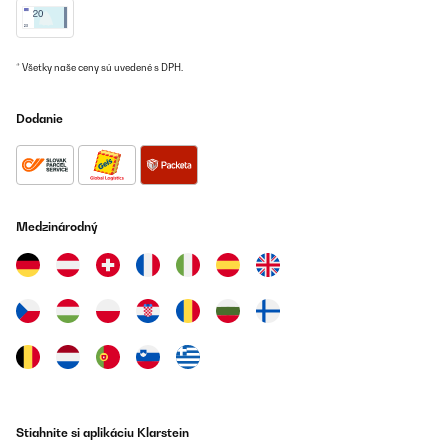
OVERENÁ KONTROLA
19/05/2025
* Všetky naše ceny sú uvedené s DPH.
Leise, sehr gut im Verbrauch, nur dumm dass für den Stellort die
Tür-Schaniere links ummontiert werden sollten, was nicht
Dodanie
möglich ist. Der Hersteller hat die Punkte zur Montage, dem
Wechsel zum Tür öffnen, inkl. Gebrauchsanweisung gefertigt. Die
Schrauben an der Tür selbst lassen sich nicht lösen. Mit Kraft
bleibt das Resultat aus, jedoch der Bit vom Schrauber gebrochen.
Somit kommt der Kühlschrank an einen weniger gewünschten
Aufstellplatz. Preisleistung: Hübsch / schöner Blickfang,
Verbraucher gut, aber Kaufpreis hoch, Funktionalität nur teils.
Medzinárodný
Amazon-Benutzer
Preložiť
OVERENÁ KONTROLA
19/05/2025
Leise, sehr gut im Verbrauch, nur dumm dass für den Stellort die
Tür-Schaniere links ummontiert werden sollten, was nicht
möglich ist. Der Hersteller hat die Punkte zur Montage, dem
Stiahnite si aplikáciu Klarstein
Wechsel zum Tür öffnen, inkl. Gebrauchsanweisung gefertigt. Die