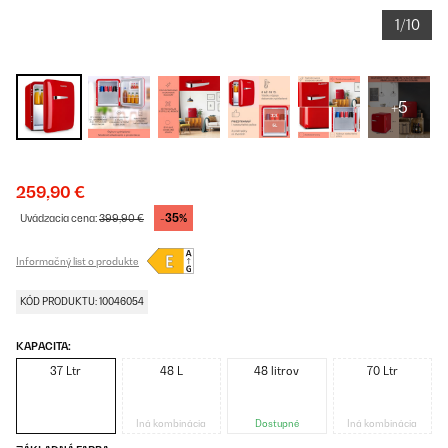
1/10
+5
259,90 €
-35%
Uvádzacia cena:
399,90 €
Informačný list o produkte
KÓD PRODUKTU: 10046054
KAPACITA:
37 Ltr
48 L
48 litrov
70 Ltr
Iná kombinácia
Dostupné
Iná kombinácia