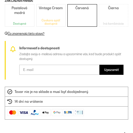
ZÁKLADNÁ FARBA:
Pastelová
Vintage Cream
Červená
Čierna
modrá
Čoskoro opäť
Dostupné
dostupné
Iná kombinácia
Čo znamenajú tieto stavy?
Informovať o dostupnosti
Zadajte svoju e-mailovú adresu a upozorníme vás, keď bude produkt opäť
dostupný.
Upozorniť
Tovar nie je na sklade a musí byť doobjednaný.
14 dní na vrátenie