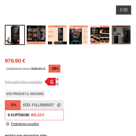
1/10
+5
979,90 €
-38%
Uvádzacia cena:
1.599,90 €
Informačný list o produkte
KÓD PRODUKTU: 10032963
-17%
KÓD:
FULLSWING17
S KUPÓNOM:
813,32 €
Podmienky použitia