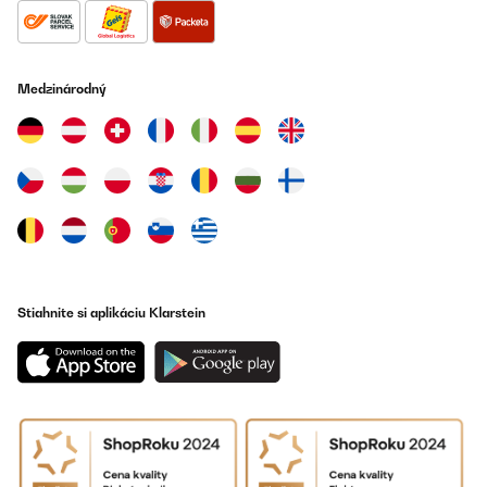
Cave à vin encastrable, format idéal pour installer dans une
cuisine
Utilisateur d'Amazon
Medzinárodný
Preložiť
OVERENÁ KONTROLA
09/06/2025
Guter Weinkühler. Erreicht auch bei warmer Umgebung die 5
Grad bei geringem Energieverbrauch. Sehr hochwertig in der
Ansicht und Haptik.
Amazon-Benutzer
Stiahnite si aplikáciu Klarstein
Preložiť
OVERENÁ KONTROLA
16/05/2025
Top Produkt. Sieht gut aus, tut was es soll. Einlagen schrubben
ein bisschen am Gummi in der Tür - ist aber egal.