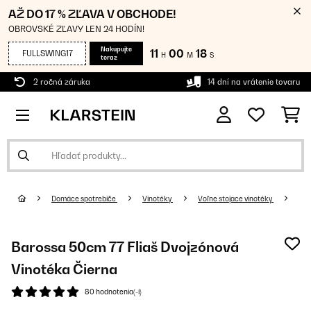
AŽ DO 17 % ZĽAVA V OBCHODE!
OBROVSKÉ ZĽAVY LEN 24 HODÍN!
Nakupujte
11
00
18
FULLSWING17
H
M
S
teraz
2 ročná záruka
14 dní na vrátenie tovaru
Domáce spotrebiče
Vinotéky
Voľne stojace vinotéky
Barossa 50cm 77 Fliaš Dvojzónová
Vinotéka Čierna
80 hodnotenia(-í)