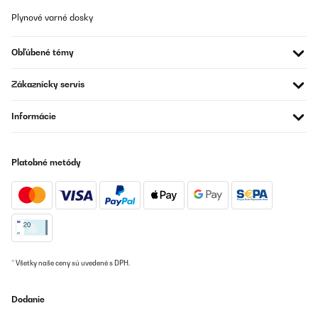
Plynové varné dosky
OVERENÁ KONTROLA
29/07/2025
Obľúbené témy
Sehr schöner Weinschrank. Bauchige Flaschen teilweise
schwierig unterzubringen.
Zákaznícky servis
Amazon-Benutzer
Informácie
Preložiť
Platobné metódy
OVERENÁ KONTROLA
07/07/2025
Für den Preis ein zweckmäßiger Getränkekühlschrank…
Amazon-Benutzer
Preložiť
* Všetky naše ceny sú uvedené s DPH.
OVERENÁ KONTROLA
Dodanie
15/06/2025