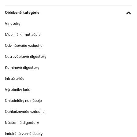
Super stylisch super Qualität
Obľúbené kategórie
Amazon-Benutzer
Vinotéky
Preložiť
Mobilné klimatizácie
OVERENÁ KONTROLA
Odvlhčovače vzduchu
31/08/2025
Ostrovčekové digestory
Edles Teil, ein optischer hingucker.
Komínové digestory
Amazon-Benutzer
Infražiariče
Preložiť
Výrobníky ľadu
OVERENÁ KONTROLA
Chladničky na nápoje
03/08/2025
Ochladzovače vzduchu
Muito bom
Nástenné digestory
Usuário da Amazon
Indukčné varné dosky
Preložiť