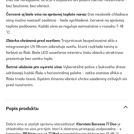
bez bzučania, bez vibrácií.
Červené aj biele víno na správnej teplote naraz:
Dve nezávislé chladiace
zóny možno nastaviť osobitne – biele vychladené, červené na správnej
teplote podávania. Každá zóna sa reguluje samostatne v rozsahu 7–18
°C.
Zbierka chránená pred svetlom:
Trojvrstvové bezpečnostné sklo s
integrovaným UV filtrom zabraňuje svetlu, ktoré rozkladá taníny a
farbivá vo fľaši. Biele LED osvetlenie interiéru Vašu zbierku atraktívne
prezentuje bez vzniku tepla.
Šetrné uloženie pre vyzreté vína:
Vyberateľné police z bukového dreva
udržiavajú každú fľašu v horizontálnej polohe – zátka zostáva vlhká a
fľaša trvalo tesná. Systém tlmenia vibrácií chráni usadeniny citlivých vín
pred rozvírením.
Popis produktu
Dobré víno si zaslúži správnu starostlivosť.
Klarstein Barossa 77 Duo
je
chladnička na víno pre tých, ktorí k zbieraniu pristupujú zodpovedne – s
kapacitou
191 litrov
pre až
77 fliaš
a prevádzkovým hlukom len 41 dB. V