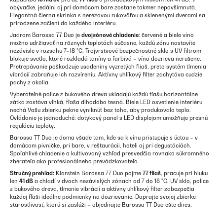
obývačke, jedálni aj pri domácom bare zostane takmer nepovšimnutá.
Elegantná čierna skrinka s nerezovou rukoväťou a sklenenými dverami sa
prirodzene začlení do každého interiéru.
Jadrom Barossa 77 Duo je
dvojzónové chladenie
: červené a biele víno
možno udržiavať na rôznych teplotách súčasne, každú zónu nastavíte
nezávisle v rozsahu 7–18 °C. Trojvrstvové bezpečnostné sklo s UV filtrom
blokuje svetlo, ktoré rozkladá taníny a farbivá – víno dozrieva nerušene.
Pretrepávanie poškodzuje usadeniny vyzretých fliaš, preto systém tlmenia
vibrácií zabraňuje ich rozvíreniu. Aktívny uhlíkový filter zachytáva cudzie
pachy z okolia.
Vyberateľné police z bukového dreva ukladajú každú fľašu horizontálne –
zátka zostáva vlhká, fľaša dlhodobo tesná. Biele LED osvetlenie interiéru
nechá Vašu zbierku pekne vyniknúť bez toho, aby produkovalo teplo.
Ovládanie je jednoduché: dotykový panel s LED displejom umožňuje presnú
reguláciu teploty.
Barossa 77 Duo je doma všade tam, kde sa k vínu pristupuje s úctou – v
domácom pivničke, pri bare, v reštaurácii, hoteli aj pri degustáciách.
Spoľahlivé chladenie a kultivovaný vzhľad presvedčia rovnako súkromného
zberateľa ako profesionálneho prevádzkovateľa.
Stručný prehľad:
Klarstein Barossa 77 Duo pojme
77 fliaš
, pracuje pri hluku
len
41 dB
a chladí v dvoch nezávislých zónach od 7 do 18 °C. UV sklo, police
z bukového dreva, tlmenie vibrácií a aktívny uhlíkový filter zabezpečia
každej fľaši ideálne podmienky na dozrievanie. Doprajte svojej zbierke
starostlivosť, ktorú si zaslúži – objednajte Barossa 77 Duo ešte dnes.