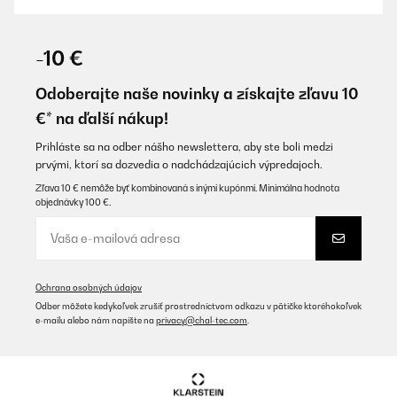
OVERENÁ KONTROLA
22/10/2025
-10 €
Bin zufrieden. Macht jedoch bereits ziemlich viel mehr lärm. Das
wäre sehr störend wenn er bei uns nicht im Keller wäre.
Odoberajte naše novinky a získajte zľavu 10
€* na ďalší nákup!
Amazon-Benutzer
Preložiť
Prihláste sa na odber nášho newslettera, aby ste boli medzi
prvými, ktorí sa dozvedia o nadchádzajúcich výpredajoch.
Zľava 10 € nemôže byť kombinovaná s inými kupónmi. Minimálna hodnota
OVERENÁ KONTROLA
objednávky 100 €.
04/10/2025
Un peu déçuLa hauteur des étagères trop restreintUne cave qui
chauffe beaucoup par periode
Utilisateur d'Amazon
Ochrana osobných údajov
Odber môžete kedykoľvek zrušiť prostredníctvom odkazu v pätičke ktoréhokoľvek
Preložiť
e-mailu alebo nám napíšte na
privacy@chal-tec.com
.
OVERENÁ KONTROLA
12/09/2025