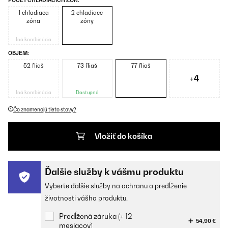
POČET CHLADIACÍCH ZÓN:
1 chladiaca
2 chladiace
zóna
zóny
Iná kombinácia
OBJEM:
52 fliaš
73 fliaš
77 fliaš
+4
Iná kombinácia
Dostupné
Čo znamenajú tieto stavy?
Vložiť do košíka
Ďalšie služby k vášmu produktu
Vyberte ďalšie služby na ochranu a predĺženie
životnosti vášho produktu.
Predĺžená záruka (+ 12
54,90 €
mesiacov)