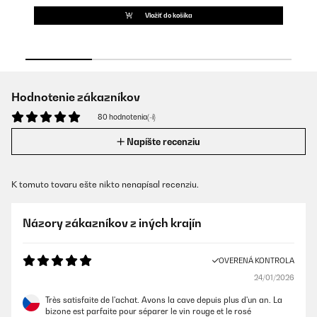
Vložiť do košíka
Hodnotenie zákazníkov
80 hodnotenia(-í)
Napíšte recenziu
K tomuto tovaru ešte nikto nenapísal recenziu.
Názory zákazníkov z iných krajín
OVERENÁ KONTROLA
24/01/2026
Très satisfaite de l'achat. Avons la cave depuis plus d'un an. La
bizone est parfaite pour séparer le vin rouge et le rosé