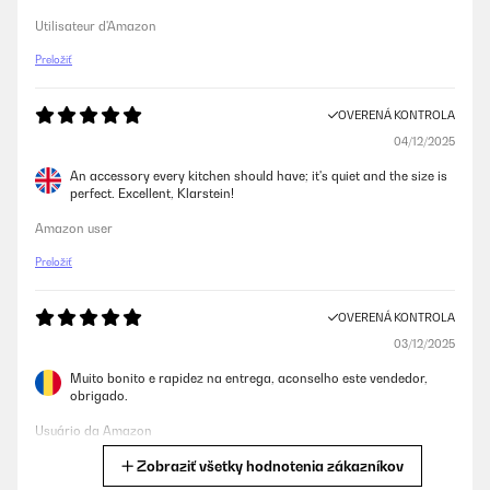
Utilisateur d'Amazon
Preložiť
OVERENÁ KONTROLA
04/12/2025
An accessory every kitchen should have; it's quiet and the size is
perfect. Excellent, Klarstein!
Amazon user
Preložiť
OVERENÁ KONTROLA
03/12/2025
Muito bonito e rapidez na entrega, aconselho este vendedor,
obrigado.
Usuário da Amazon
Zobraziť všetky hodnotenia zákazníkov
Preložiť