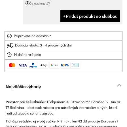
Čo je zahrnuté?
Pridať produkt so službou
Pripravené na odoslanie
Dodacia lehota: 3 - 4 pracovných dní
14 dní na vrátenie
Najväčšie výhody
Priestor pre celú zbierku:
S objemom 191 litrov pojme Barossa 77 Duo až
77 fliaš vína – dostatok miesta pre náročných zberateľov aj tých, ktorí
radi udržiavajú solídnu zásobu.
Tichá prevádzka aj v obývačke:
Pri hluku len 42 dB pracuje Barossa 77
Duo tak nenápadne, že si ju v obývačke ani jedálni takmer nevšimnete –