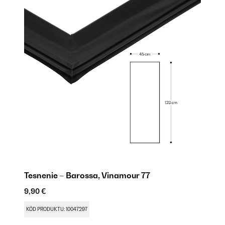
Tesnenie – Barossa, Vinamour 77
Pá
9,90 €
67
KÓD PRODUKTU: 10047297
KÓ