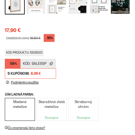
+2
17,90 €
-10%
Uvádzacia cena:
19,90 €
KÓD PRODUKTU: 10039331
-55%
KÓD:
SALE55P
S KUPÓNOM:
8,06 €
Podmienky použitia
ZÁKLADNÁ FARBA:
Medená
Starožitná zlatá
Strieborný
metalíza
metalíza
chróm
Dostupné
Dostupné
Čo znamenajú tieto stavy?