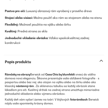
Pastva pre oči:
Luxusný obrazový rám vyrobený z pravého dreva
Stojaci alebo visiaci:
Možno použiť ako rám so stojanom alebo na stenu
Flexibilný:
Možnosť použitia na výšku alebo šírku
Kvalitný:
Predná strana zo skla
Jednoduché vkladanie obrázka:
Vďaka vysokokvalitnej zadnej
konštrukcii
Popis produktu
Rámčeky na obrazy
Berwick od
Casa Chic by blumfeldt
vnesú do vášho
domova novú eleganciu. Šikovne prezentujte vaše obľúbené fotografie - s
paspartou alebo bez nej: ako stojan na výšku alebo na šírku alebo ako
klasický
nástenný rám
. Za sklenenou tabuľou sa každý obrázok stane
lákadlom pre oči. Kvalitný držiak na zadnej strane umožňuje mimoriadne
jednoduché vkladanie alebo výmenu obrázkov.
Každý deň vám vyčarí úsmev na tvári: V štýlových
fotorámikoch
Berwick
nájdu vaše spomienky krásny domov.