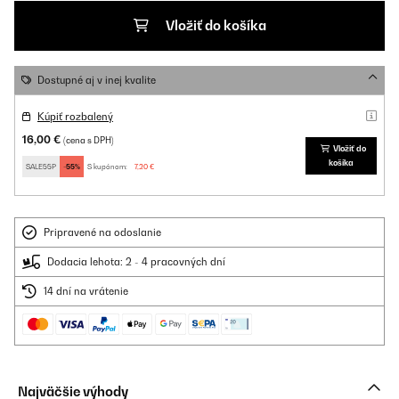
Vložiť do košíka
Dostupné aj v inej kvalite
Kúpiť rozbalený
16,00 €
(cena s DPH)
Vložiť do
košíka
SALE55P
-55%
S kupónom:
7,20 €
Pripravené na odoslanie
Dodacia lehota: 2 - 4 pracovných dní
14 dní na vrátenie
Najväčšie výhody