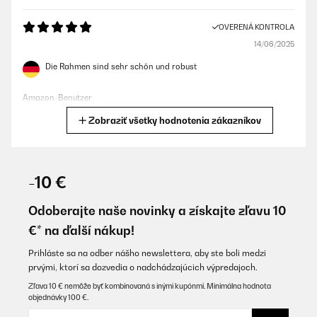
OVERENÁ KONTROLA
14/06/2025
Die Rahmen sind sehr schön und robust
Amazon-Benutzer
Zobraziť všetky hodnotenia zákazníkov
Preložiť
OVERENÁ KONTROLA
16/01/2025
-10 €
Quality is good and has nice stable structure. It looks pretty and
changes the atmosphere in a positive way.
Odoberajte naše novinky a získajte zľavu 10
€* na ďalší nákup!
Amazon user
Preložiť
Prihláste sa na odber nášho newslettera, aby ste boli medzi
prvými, ktorí sa dozvedia o nadchádzajúcich výpredajoch.
Zľava 10 € nemôže byť kombinovaná s inými kupónmi. Minimálna hodnota
OVERENÁ KONTROLA
objednávky 100 €.
16/01/2025