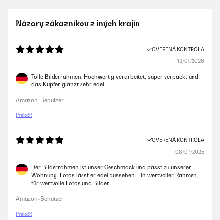
Názory zákazníkov z iných krajín
OVERENÁ KONTROLA
13/01/2026
Tolle Bilderrahmen. Hochwertig verarbeitet, super verpackt und
das Kupfer glänzt sehr edel.
Amazon-Benutzer
Preložiť
OVERENÁ KONTROLA
08/07/2025
Der Bilderrahmen ist unser Geschmack und passt zu unserer
Wohnung. Fotos lässt er edel aussehen. Ein wertvoller Rahmen,
für wertvolle Fotos und Bilder.
Amazon-Benutzer
Preložiť