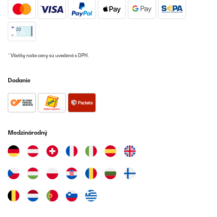
15/04/2023
Très satisfaite de ce cadre photo.livraison rapide
Utilisateur d'Amazon
Preložiť
* Všetky naše ceny sú uvedené s DPH.
OVERENÁ KONTROLA
Dodanie
15/04/2023
Nice weight and finish. Good fasteners so easy to change picture.
Simple but classic silver polished edge to picture frame which
does not look to bulky. Took a thick picture easily.
Medzinárodný
Amazon-Benutzer
Preložiť
OVERENÁ KONTROLA
17/03/2023
Richtig schöner Rahmen, hohe Qualität.