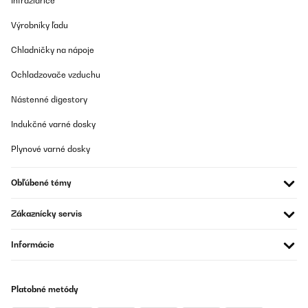
Infražiariče
Preložiť
Výrobníky ľadu
OVERENÁ KONTROLA
Chladničky na nápoje
17/01/2024
Ochladzovače vzduchu
Very pleased with this frame, well packaged and very good
quality.
Nástenné digestory
Amazon-Benutzer
Indukčné varné dosky
Preložiť
Plynové varné dosky
OVERENÁ KONTROLA
Obľúbené témy
14/07/2023
I have to say, I was pleasantly surprised. This frame with mount
Zákaznícky servis
is simply beautiful…
Amazon user
Informácie
Preložiť
Platobné metódy
OVERENÁ KONTROLA