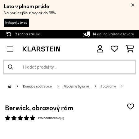
Leto v plnom prúde
Najhorúcejšie zľavy až do 55%
Nakupujte teraz
2 ročná záruka
14 dní na vrátenie tovaru
Domáce spotrebiče
Moderné bývanie
Foto rámy
Berwick, obrazový rám
125 hodnotenia(-í)