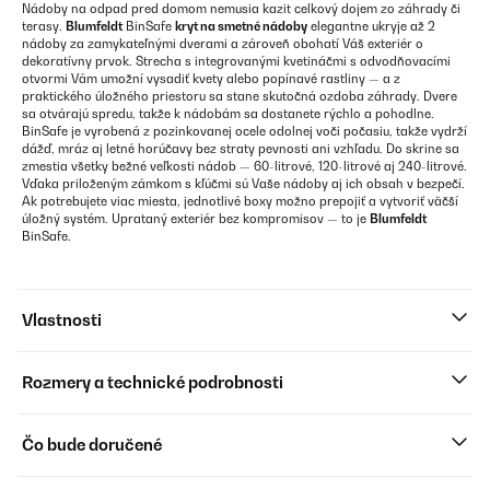
Nádoby na odpad pred domom nemusia kazit celkový dojem zo záhrady či
terasy.
Blumfeldt
BinSafe
kryt na smetné nádoby
elegantne ukryje až 2
nádoby za zamykateľnými dverami a zároveň obohatí Váš exteriér o
dekoratívny prvok. Strecha s integrovanými kvetináčmi s odvodňovacími
otvormi Vám umožní vysadiť kvety alebo popínavé rastliny — a z
praktického úložného priestoru sa stane skutočná ozdoba záhrady. Dvere
sa otvárajú spredu, takže k nádobám sa dostanete rýchlo a pohodlne.
BinSafe je vyrobená z pozinkovanej ocele odolnej voči počasiu, takže vydrží
dážď, mráz aj letné horúčavy bez straty pevnosti ani vzhľadu. Do skrine sa
zmestia všetky bežné veľkosti nádob — 60-litrové, 120-litrové aj 240-litrové.
Vďaka priloženým zámkom s kľúčmi sú Vaše nádoby aj ich obsah v bezpečí.
Ak potrebujete viac miesta, jednotlivé boxy možno prepojiť a vytvoriť väčší
úložný systém. Uprataný exteriér bez kompromisov — to je
Blumfeldt
BinSafe.
Vlastnosti
Rozmery a technické podrobnosti
Čo bude doručené