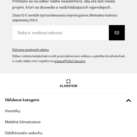
Prihláste sa na odber nášho newslettera, aby ste boli medzi
prvými, ktorí sa dozvedia o nadchádzajúcich výpredajoch.
Zľava 10 € nemôže byť kombinovaná s inými kupónmi. Minimálna hodnota
objednávky 100 €.
Ochrana osobných údajov
Odber môžete kedykoľvek zrušiť prostredníctvom odkazu v pätičke ktoréhokoľvek
e-mailu alebo nám napíšte na
privacy@chal-tec.com
.
Obľúbené kategórie
Vinotéky
Mobilné klimatizácie
Odvlhčovače vzduchu