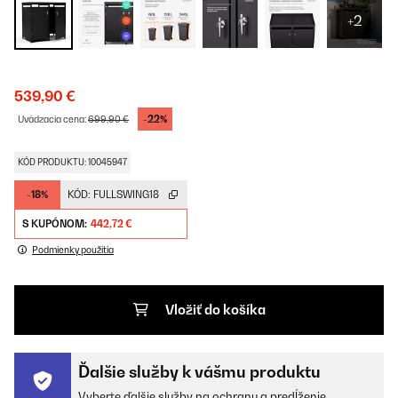
+2
539,90 €
-22%
Uvádzacia cena:
699,90 €
KÓD PRODUKTU: 10045947
-18%
KÓD:
FULLSWING18
S KUPÓNOM:
442,72 €
Podmienky použitia
Vložiť do košíka
Ďalšie služby k vášmu produktu
Vyberte ďalšie služby na ochranu a predĺženie