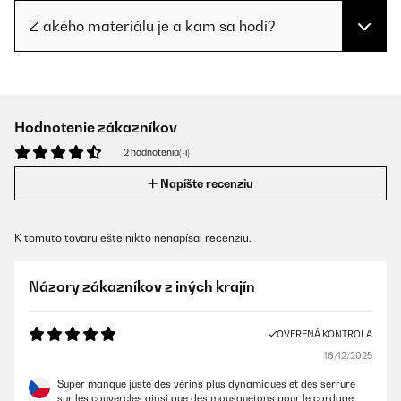
Z akého materiálu je a kam sa hodí?
Hodnotenie zákazníkov
2 hodnotenia(-í)
Napíšte recenziu
K tomuto tovaru ešte nikto nenapísal recenziu.
Názory zákazníkov z iných krajín
OVERENÁ KONTROLA
16/12/2025
Super manque juste des vérins plus dynamiques et des serrure
sur les couvercles ainsi que des mousquetons pour le cordage