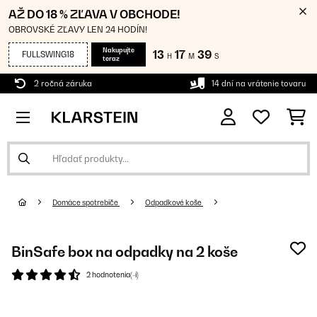
AŽ DO 18 % ZĽAVA V OBCHODE!
OBROVSKÉ ZĽAVY LEN 24 HODÍN!
Nakupujte
13
17
39
FULLSWING18
H
M
S
teraz
2 ročná záruka
14 dní na vrátenie tovaru
Domáce spotrebiče
Odpadkové koše
BinSafe box na odpadky na 2 koše
2 hodnotenia(-í)