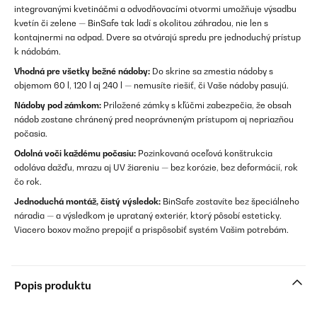
integrovanými kvetináčmi a odvodňovacími otvormi umožňuje výsadbu
kvetín či zelene — BinSafe tak ladí s okolitou záhradou, nie len s
kontajnermi na odpad. Dvere sa otvárajú spredu pre jednoduchý prístup
k nádobám.
Vhodná pre všetky bežné nádoby:
Do skrine sa zmestia nádoby s
objemom 60 l, 120 l aj 240 l — nemusíte riešiť, či Vaše nádoby pasujú.
Nádoby pod zámkom:
Priložené zámky s kľúčmi zabezpečia, že obsah
nádob zostane chránený pred neoprávneným prístupom aj nepriazňou
počasia.
Odolná voči každému počasiu:
Pozinkovaná oceľová konštrukcia
odoláva dažďu, mrazu aj UV žiareniu — bez korózie, bez deformácií, rok
čo rok.
Jednoduchá montáž, čistý výsledok:
BinSafe zostavíte bez špeciálneho
náradia — a výsledkom je uprataný exteriér, ktorý pôsobí esteticky.
Viacero boxov možno prepojiť a prispôsobiť systém Vašim potrebám.
Popis produktu