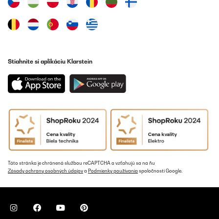
Stiahnite si aplikáciu Klarstein
Táto stránka je chránená službou reCAPTCHA a vzťahujú sa na ňu
Zásady ochrany osobných údajov
a
Podmienky používania
spoločnosti Google.