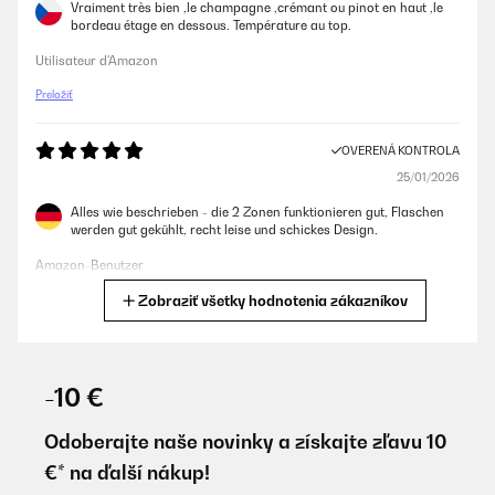
Vraiment très bien ,le champagne ,crémant ou pinot en haut ,le
bordeau étage en dessous. Température au top.
Utilisateur d'Amazon
Preložiť
OVERENÁ KONTROLA
25/01/2026
Alles wie beschrieben - die 2 Zonen funktionieren gut, Flaschen
werden gut gekühlt, recht leise und schickes Design.
Amazon-Benutzer
Zobraziť všetky hodnotenia zákazníkov
Preložiť
OVERENÁ KONTROLA
11/01/2026
-10 €
Bon produit et vendeur très réactif. Juste un souci dû au transport
lors de la livraison (coup sur le côté). Le vendeur a de suite envoyé
Odoberajte naše novinky a získajte zľavu 10
une étiquette de retour (juste dommage j'ai du l'emmener au point
€* na ďalší nákup!
de poste) et reçu un autre en échange.La cave est très esthétique
et s'intègre au décor de ma cuisine. Pas bruyant et maintien bien