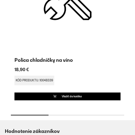
Polica chladničky na víno
Te
18,90 €
18
KÓD PRODUKTU: 10048339
KÓ
Vložiť do košíka
Hodnotenie zákazníkov