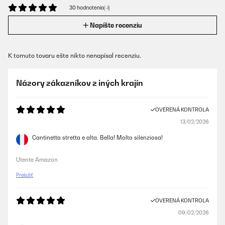
30 hodnotenia(-í)
Napíšte recenziu
K tomuto tovaru ešte nikto nenapísal recenziu.
Názory zákazníkov z iných krajín
OVERENÁ KONTROLA
13/02/2026
Cantinetta stretta e alta. Bella! Molto silenziosa!
Utente Amazon
Preložiť
OVERENÁ KONTROLA
09/02/2026