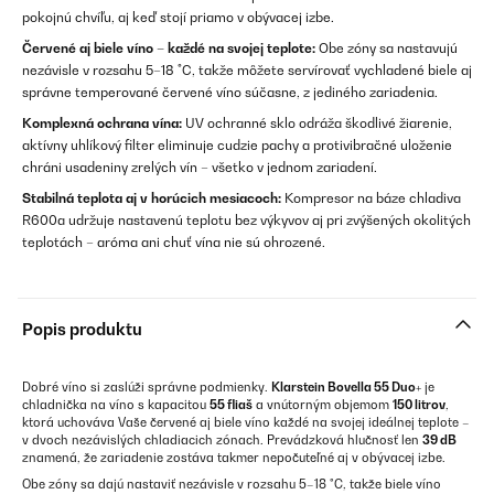
pokojnú chvíľu, aj keď stojí priamo v obývacej izbe.
Červené aj biele víno – každé na svojej teplote:
Obe zóny sa nastavujú
nezávisle v rozsahu 5–18 °C, takže môžete servírovať vychladené biele aj
správne temperované červené víno súčasne, z jediného zariadenia.
Komplexná ochrana vína:
UV ochranné sklo odráža škodlivé žiarenie,
aktívny uhlíkový filter eliminuje cudzie pachy a protivibračné uloženie
chráni usadeniny zrelých vín – všetko v jednom zariadení.
Stabilná teplota aj v horúcich mesiacoch:
Kompresor na báze chladiva
R600a udržuje nastavenú teplotu bez výkyvov aj pri zvýšených okolitých
teplotách – aróma ani chuť vína nie sú ohrozené.
Popis produktu
Dobré víno si zaslúži správne podmienky.
Klarstein Bovella 55 Duo+
je
chladnička na víno s kapacitou
55 fliaš
a vnútorným objemom
150 litrov
,
ktorá uchováva Vaše červené aj biele víno každé na svojej ideálnej teplote –
v dvoch nezávislých chladiacich zónach. Prevádzková hlučnosť len
39 dB
znamená, že zariadenie zostáva takmer nepočuteľné aj v obývacej izbe.
Obe zóny sa dajú nastaviť nezávisle v rozsahu 5–18 °C, takže biele víno