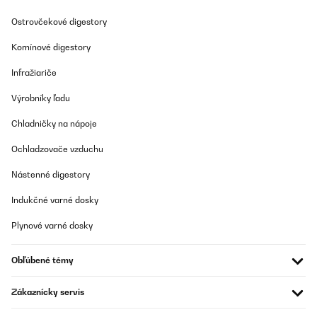
Ostrovčekové digestory
OVERENÁ KONTROLA
21/10/2025
Komínové digestory
Sichere Anlieferung, sehr gut verpackt.
Infražiariče
Amazon-Benutzer
Výrobníky ľadu
Preložiť
Chladničky na nápoje
Ochladzovače vzduchu
OVERENÁ KONTROLA
15/10/2025
Nástenné digestory
Super.... Everything works.... Lokoks beautiful...
Indukčné varné dosky
Amazon user
Plynové varné dosky
Preložiť
Obľúbené témy
OVERENÁ KONTROLA
Zákaznícky servis
06/10/2025