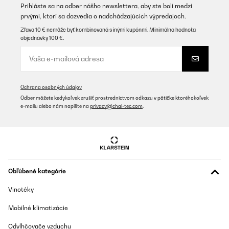
les températures des deux zones.
Prihláste sa na odber nášho newslettera, aby ste boli medzi
prvými, ktorí sa dozvedia o nadchádzajúcich výpredajoch.
Utilisateur d'Amazon
Zľava 10 € nemôže byť kombinovaná s inými kupónmi. Minimálna hodnota
Preložiť
objednávky 100 €.
OVERENÁ KONTROLA
05/01/2026
Ochrana osobných údajov
Sehr leicht zu bedienen.
Odber môžete kedykoľvek zrušiť prostredníctvom odkazu v pätičke ktoréhokoľvek
e-mailu alebo nám napíšte na
privacy@chal-tec.com
.
Amazon-Benutzer
Preložiť
OVERENÁ KONTROLA
24/10/2025
Obľúbené kategórie
Ottimo prodotto. Silenzioso e non ingombrante.
Vinotéky
Utente Amazon
Mobilné klimatizácie
Preložiť
Odvlhčovače vzduchu