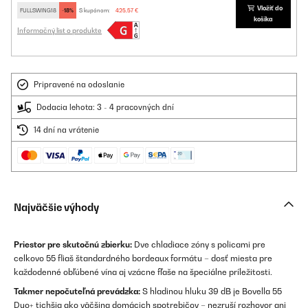
Vložiť do
FULLSWING18
-18%
S kupónom:
425,57 €
košíka
Informačný list o produkte
Pripravené na odoslanie
Dodacia lehota: 3 - 4 pracovných dní
14 dní na vrátenie
Najväčšie výhody
Priestor pre skutočnú zbierku:
Dve chladiace zóny s policami pre
celkovo 55 fliaš štandardného bordeaux formátu – dosť miesta pre
každodenné obľúbené vína aj vzácne fľaše na špeciálne príležitosti.
Takmer nepočuteľná prevádzka:
S hladinou hluku 39 dB je Bovella 55
Duo+ tichšia ako väčšina domácich spotrebičov – nezruší rozhovor ani