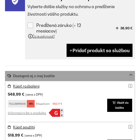
Vyberte ďalšie služby na ochranu a predĺženie
životnosti vášho produktu.
Predĺžená záruka (+ 12
36,90 €
mesiacov)
Čo je zahrnuté?
Pridať produkt so službou
Dostupné aj v inej kvalite
Kúpiť rozbalený
548,99 €
(cena s DPH)
Vložiť do
FULLSWING18
-18%
S kupónom:
450,17 €
košíka
Informačný list o produkte
Kúpiť použitý
518,99 €
(cena s DPH)