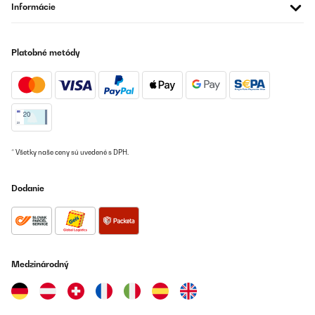
Schöner, eleganter Weinkühlschrank. Er hat die perfekte Größe
Informácie
und ist wirklich ein Hingucker.Zwei Dinge die mich stören: Er ist
grenzwertig laut und die Beleuchtung geht nach wenigen Minuten
von selber aus.
Platobné metódy
Amazon-Benutzer
Preložiť
OVERENÁ KONTROLA
28/07/2025
* Všetky naše ceny sú uvedené s DPH.
muchas gracias, muy satisfecho !!!
Dodanie
Usuario/a de amazon
Preložiť
OVERENÁ KONTROLA
19/07/2025
Medzinárodný
Um pouco pequeno para algumas garrafas mais largas