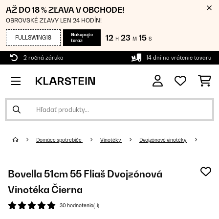
AŽ DO 18 % ZĽAVA V OBCHODE!
OBROVSKÉ ZĽAVY LEN 24 HODÍN!
Nakupujte
12
23
14
FULLSWING18
H
M
S
teraz
2 ročná záruka
14 dní na vrátenie tovaru
Domáce spotrebiče
Vinotéky
Dvojzónové vinotéky
Bovella 51cm 55 Fliaš Dvojzónová
Vinotéka Čierna
30 hodnotenia(-í)