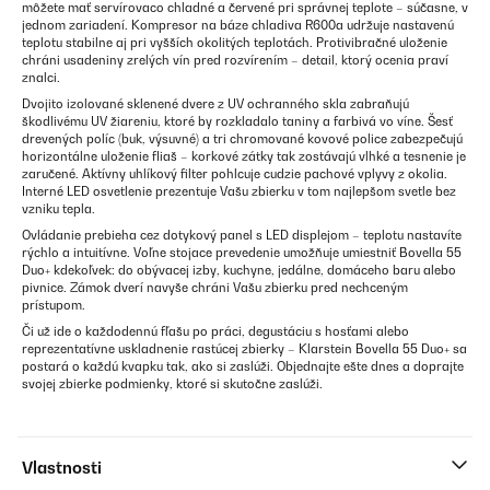
môžete mať servírovaco chladné a červené pri správnej teplote – súčasne, v
jednom zariadení. Kompresor na báze chladiva R600a udržuje nastavenú
teplotu stabilne aj pri vyšších okolitých teplotách. Protivibračné uloženie
chráni usadeniny zrelých vín pred rozvírením – detail, ktorý ocenia praví
znalci.
Dvojito izolované sklenené dvere z UV ochranného skla zabraňujú
škodlivému UV žiareniu, ktoré by rozkladalo taniny a farbivá vo víne. Šesť
drevených políc (buk, výsuvné) a tri chromované kovové police zabezpečujú
horizontálne uloženie fliaš – korkové zátky tak zostávajú vlhké a tesnenie je
zaručené. Aktívny uhlíkový filter pohlcuje cudzie pachové vplyvy z okolia.
Interné LED osvetlenie prezentuje Vašu zbierku v tom najlepšom svetle bez
vzniku tepla.
Ovládanie prebieha cez dotykový panel s LED displejom – teplotu nastavíte
rýchlo a intuitívne. Voľne stojace prevedenie umožňuje umiestniť Bovella 55
Duo+ kdekoľvek: do obývacej izby, kuchyne, jedálne, domáceho baru alebo
pivnice. Zámok dverí navyše chráni Vašu zbierku pred nechceným
prístupom.
Či už ide o každodennú fľašu po práci, degustáciu s hosťami alebo
reprezentatívne uskladnenie rastúcej zbierky – Klarstein Bovella 55 Duo+ sa
postará o každú kvapku tak, ako si zaslúži. Objednajte ešte dnes a doprajte
svojej zbierke podmienky, ktoré si skutočne zaslúži.
Vlastnosti