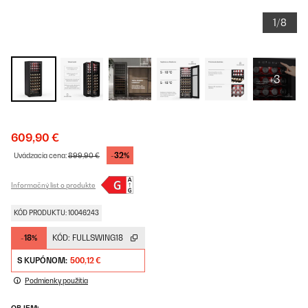
1/8
+3
609,90 €
-32%
Uvádzacia cena:
899,90 €
Informačný list o produkte
KÓD PRODUKTU: 10046243
-18%
KÓD:
FULLSWING18
S KUPÓNOM:
500,12 €
Podmienky použitia