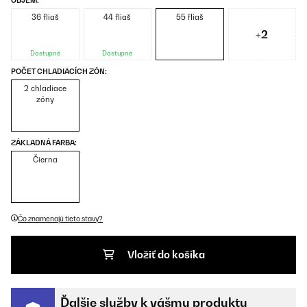
OBJEM:
36 fliaš
44 fliaš
55 fliaš
+2
Dostupné
Dostupné
POČET CHLADIACÍCH ZÓN:
2 chladiace
zóny
ZÁKLADNÁ FARBA:
Čierna
Čo znamenajú tieto stavy?
Vložiť do košíka
Ďalšie služby k vášmu produktu