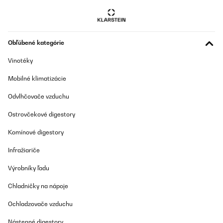
Obľúbené kategórie
Vinotéky
Mobilné klimatizácie
Odvlhčovače vzduchu
Ostrovčekové digestory
Komínové digestory
Infražiariče
Výrobníky ľadu
Chladničky na nápoje
Ochladzovače vzduchu
Nástenné digestory