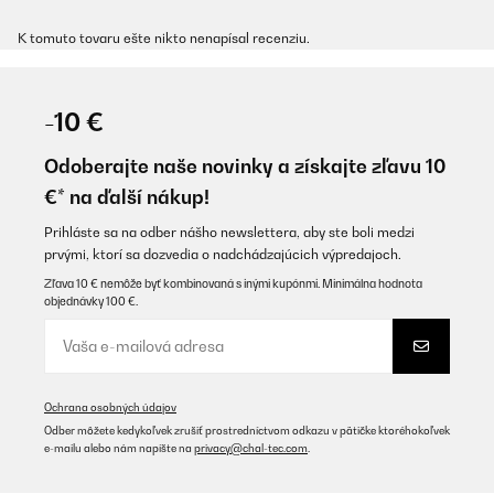
K tomuto tovaru ešte nikto nenapísal recenziu.
-10 €
Odoberajte naše novinky a získajte zľavu 10
€* na ďalší nákup!
Prihláste sa na odber nášho newslettera, aby ste boli medzi
prvými, ktorí sa dozvedia o nadchádzajúcich výpredajoch.
Zľava 10 € nemôže byť kombinovaná s inými kupónmi. Minimálna hodnota
objednávky 100 €.
Ochrana osobných údajov
Odber môžete kedykoľvek zrušiť prostredníctvom odkazu v pätičke ktoréhokoľvek
e-mailu alebo nám napíšte na
privacy@chal-tec.com
.