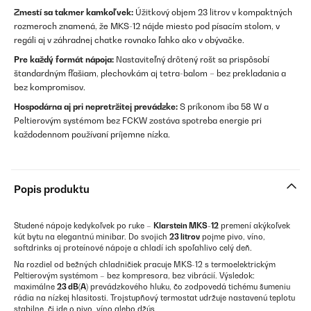
Zmestí sa takmer kamkoľvek:
Úžitkový objem 23 litrov v kompaktných
rozmeroch znamená, že MKS-12 nájde miesto pod písacím stolom, v
regáli aj v záhradnej chatke rovnako ľahko ako v obývačke.
Pre každý formát nápoja:
Nastaviteľný drôtený rošt sa prispôsobí
štandardným fľašiam, plechovkám aj tetra-balom – bez prekladania a
bez kompromisov.
Hospodárna aj pri nepretržitej prevádzke:
S príkonom iba 58 W a
Peltierovým systémom bez FCKW zostáva spotreba energie pri
každodennom používaní príjemne nízka.
Popis produktu
Studené nápoje kedykoľvek po ruke –
Klarstein MKS-12
premení akýkoľvek
kút bytu na elegantnú minibar. Do svojich
23 litrov
pojme pivo, víno,
softdrinks aj proteínové nápoje a chladí ich spoľahlivo celý deň.
Na rozdiel od bežných chladničiek pracuje MKS-12 s termoelektrickým
Peltierovým systémom – bez kompresora, bez vibrácií. Výsledok:
maximálne
23 dB(A)
prevádzkového hluku, čo zodpovedá tichému šumeniu
rádia na nízkej hlasitosti. Trojstupňový termostat udržuje nastavenú teplotu
stabilne, či ide o pivo, víno alebo džús.