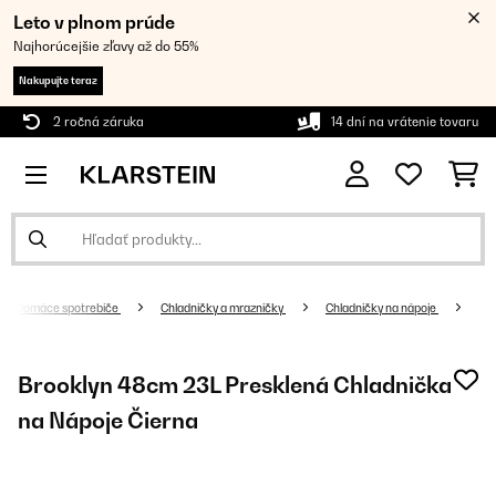
Leto v plnom prúde
Najhorúcejšie zľavy až do 55%
Nakupujte teraz
2 ročná záruka
14 dní na vrátenie tovaru
Domáce spotrebiče
Chladničky a mrazničky
Chladničky na nápoje
Brooklyn 48cm 23L Presklená Chladnička
na Nápoje Čierna