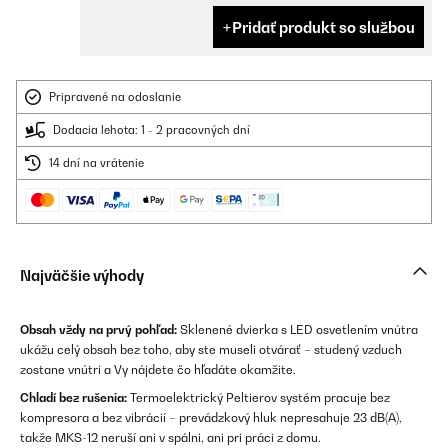
Pridať produkt so službou
Pripravené na odoslanie
Dodacia lehota: 1 - 2 pracovných dní
14 dní na vrátenie
Najväčšie výhody
Obsah vždy na prvý pohľad:
Sklenené dvierka s LED osvetlením vnútra
ukážu celý obsah bez toho, aby ste museli otvárať – studený vzduch
zostane vnútri a Vy nájdete čo hľadáte okamžite.
Chladí bez rušenia:
Termoelektrický Peltierov systém pracuje bez
kompresora a bez vibrácií – prevádzkový hluk nepresahuje 23 dB(A),
takže MKS-12 neruší ani v spálni, ani pri práci z domu.