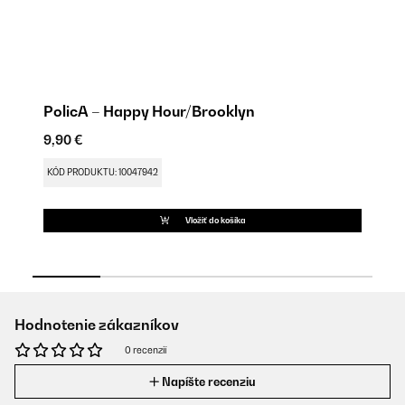
PolicA – Happy Hour/Brooklyn
Pá
9,90 €
9,
KÓD PRODUKTU: 10047942
KÓ
Vložiť do košíka
Hodnotenie zákazníkov
0 recenzií
Napíšte recenziu