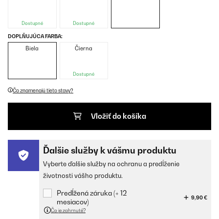
Dostupné
Dostupné
DOPLŇUJÚCA FARBA:
Biela
Čierna
Dostupné
Čo znamenajú tieto stavy?
Vložiť do košíka
Ďalšie služby k vášmu produktu
Vyberte ďalšie služby na ochranu a predĺženie
životnosti vášho produktu.
Predĺžená záruka (+ 12
9,90 €
mesiacov)
Čo je zahrnuté?