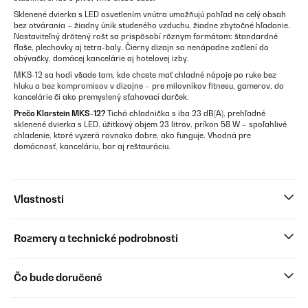
Sklenené dvierka s LED osvetlením vnútra umožňujú pohľad na celý obsah
bez otvárania – žiadny únik studeného vzduchu, žiadne zbytočné hľadanie.
Nastaviteľný drôtený rošt sa prispôsobí rôznym formátom: štandardné
fľaše, plechovky aj tetra-baly. Čierny dizajn sa nenápadne začlení do
obývačky, domácej kancelárie aj hotelovej izby.
MKS-12 sa hodí všade tam, kde chcete mať chladné nápoje po ruke bez
hluku a bez kompromisov v dizajne – pre milovníkov fitnesu, gamerov, do
kancelárie či ako premyslený sťahovací darček.
Prečo Klarstein MKS-12?
Tichá chladnička s iba 23 dB(A), prehľadné
sklenené dvierka s LED, úžitkový objem 23 litrov, príkon 58 W – spoľahlivé
chladenie, ktoré vyzerá rovnako dobre, ako funguje. Vhodná pre
domácnosť, kanceláriu, bar aj reštauráciu.
Vlastnosti
Rozmery a technické podrobnosti
Čo bude doručené