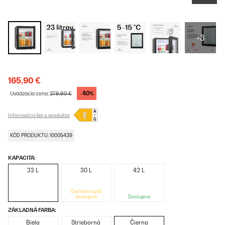
+3
165,90 €
-40%
Uvádzacia cena:
279,90 €
Informačný list o produkte
KÓD PRODUKTU: 10005439
KAPACITA:
23 L
30 L
42 L
Čoskoro opäť
dostupné
Dostupné
ZÁKLADNÁ FARBA:
Biela
Strieborná
Čierna