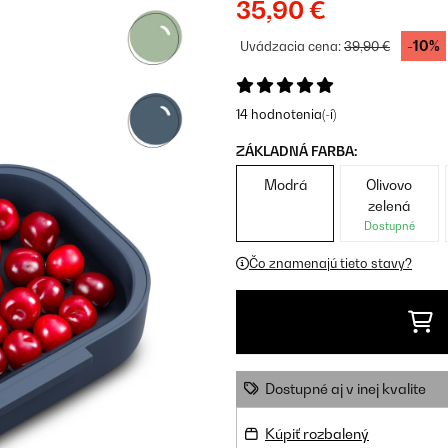
35,90 €
-10%
Uvádzacia cena:
39,90 €
14 hodnotenia(-í)
ZÁKLADNÁ FARBA:
Modrá
Olivovo
zelená
Dostupné
Čo znamenajú tieto stavy?
Dostupné aj v inej kvalite
Kúpiť rozbalený