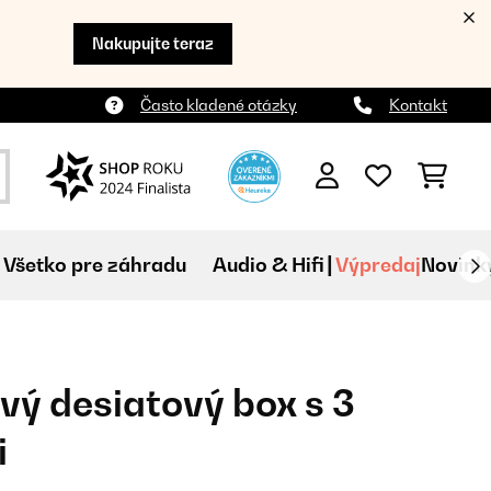
Nakupujte teraz
Často kladené otázky
Kontakt
Všetko pre záhradu
Audio & Hifi
Výpredaj
Novink
vý desiatový box s 3
i