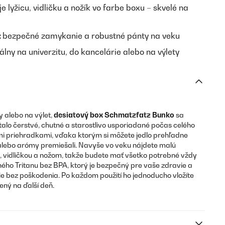
e lyžicu, vidličku a nožík vo farbe boxu – skvelé na
:
bezpečné zamykanie a robustné pánty na veku
álny na univerzitu, do kancelárie alebo na výlety
y alebo na výlet,
desiatový box Schmatzfatz Bunko
sa
stalo čerstvé, chutné a starostlivo usporiadané počas celého
mi priehradkami, vďaka ktorým si môžete jedlo prehľadne
e alebo arómy premiešali. Navyše vo veku nájdete malú
u, vidličkou a nožom, takže budete mať všetko potrebné vždy
ného Tritanu bez BPA, ktorý je bezpečný pre vaše zdravie a
e bez poškodenia. Po každom použití ho jednoducho vložíte
ený na ďalší deň.