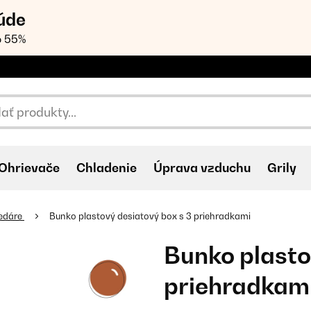
úde
o 55%
Ohrievače
Chladenie
Úprava vzduchu
Grily
edáre
Bunko plastový desiatový box s 3 priehradkami
Bunko plasto
priehradkam