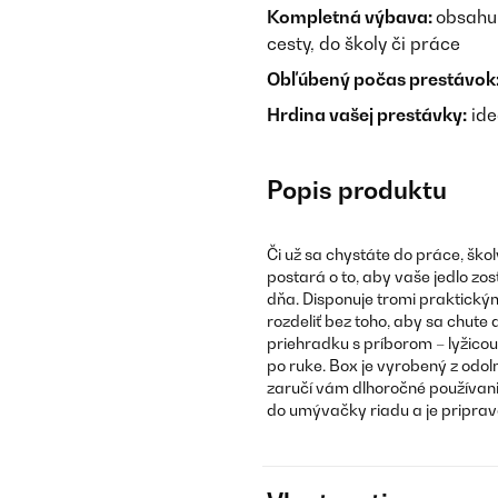
Kompletná výbava:
obsahuj
cesty, do školy či práce
Obľúbený počas prestávok
Hrdina vašej prestávky:
ide
Popis produktu
Či už sa chystáte do práce, škol
postará o to, aby vaše jedlo zo
dňa. Disponuje tromi praktický
rozdeliť bez toho, aby sa chut
priehradku s príborom – lyžico
po ruke. Box je vyrobený z odol
zaručí vám dlhoročné používani
do umývačky riadu a je priprav