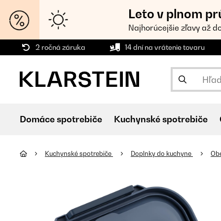
Leto v plnom pr
Najhorúcejšie zľavy až d
2 ročná záruka
14 dní na vrátenie tovaru
Domáce spotrebiče
Kuchynské spotrebiče
Kuchynské spotrebiče
Doplnky do kuchyne
Ob