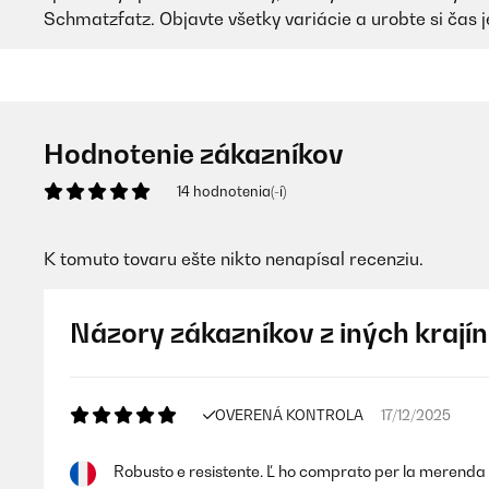
Schmatzfatz. Objavte všetky variácie a urobte si čas 
Hodnotenie zákazníkov
14 hodnotenia(-í)
K tomuto tovaru ešte nikto nenapísal recenziu.
Názory zákazníkov z iných krajín
OVERENÁ KONTROLA
17/12/2025
Robusto e resistente. Ľ ho comprato per la merenda a