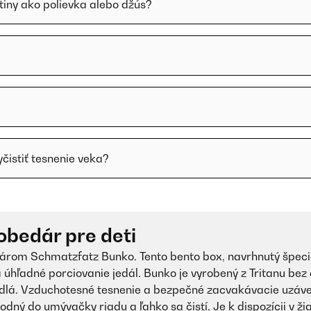
tiny ako polievka alebo džús?
istiť tesnenie veka?
bedár pre deti
dárom Schmatzfatz Bunko. Tento bento box, navrhnutý špeciá
úhľadné porciovanie jedál. Bunko je vyrobený z Tritanu bez
lá. Vzduchotesné tesnenie a bezpečné zacvakávacie uzávery
hodný do umývačky riadu a ľahko sa čistí. Je k dispozícii v ži