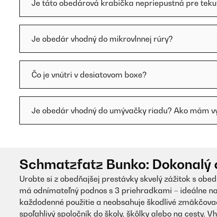
Je táto obedárová krabička nepriepustná pre teku
Je obedár vhodný do mikrovlnnej rúry?
Čo je vnútri v desiatovom boxe?
Je obedár vhodný do umývačky riadu? Ako mám vyč
Schmatzfatz Bunko: Dokonalý o
Urobte si z obedňajšej prestávky skvelý zážitok s obe
má odnímateľný podnos s 3 priehradkami – ideálne na 
každodenné použitie a neobsahuje škodlivé zmäkčovad
spoľahlivý spoločník do školy, škôlky alebo na cesty. V