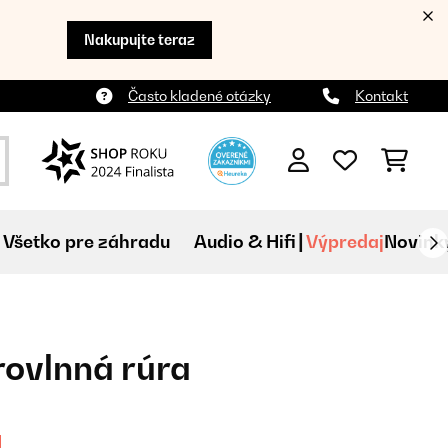
Nakupujte teraz
Často kladené otázky
Kontakt
Všetko pre záhradu
Audio & Hifi
Výpredaj
Novink
rovlnná rúra