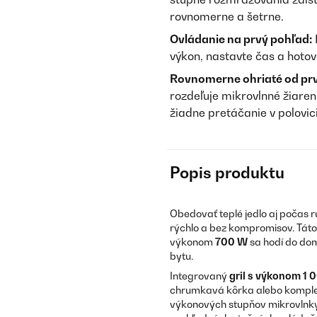
rovnomerne a šetrne.
Ovládanie na prvý pohľad:
výkon, nastavte čas a hotov
Rovnomerne ohriaté od pr
rozdeľuje mikrovlnné žiaren
žiadne pretáčanie v polovici
Popis produktu
Obedovať teplé jedlo aj počas
rýchlo a bez kompromisov. Tát
výkonom
700 W
sa hodí do dom
bytu.
Integrovaný
gril s výkonom 1
chrumkavá kôrka alebo kompletné
výkonových stupňov mikrovlnky