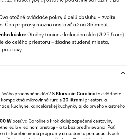
Dva otočné ovládače pokryjú celú obsluhu – zvoľte
o. Čas prípravy možno nastaviť až na 35 minút.
vého kúska:
Otočný tanier z kaleného skla (Ø 25,5 cm)
ie do celého priestoru – žiadne studené miesta,
 prípravy.
 rušného pracovného dňa? S
Klarstein Caroline
to zvládnete
o kompaktná mikrovlnná rúra s
20 litrami
priestoru a
ácej kuchyne, kancelárskej kuchynky aj do prvého vlastného
 000 W
posúva Caroline o krok ďalej: zapečené cestoviny,
 jedlo v jedinom prístroji – a to bez predhrievania. Päť
 a tri kombinované programy si nastavíte pomocou dvoch