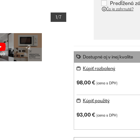
Predĺžená zá
Čo je zahrnuté?
1/7
+2
Dostupné aj v inej kvalite
Kúpiť rozbalený
98,00 €
(cena s DPH)
Kúpiť použitý
93,00 €
(cena s DPH)