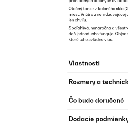
prehľadných otočných ovládačo
Otočný tanier z kaleného skla 
miest. Vnútro z nehrdzavejúcej 
len chvíľu.
Spoľahlivá, nenáročná a všest
deň jednoducho funguje. Objedna
ktoré toho zvládne viac.
Vlastnosti
Rozmery a technick
Čo bude doručené
Dodacie podmienk