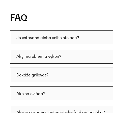
FAQ
Je vstavaná alebo voľne stojaca?
Aký má objem a výkon?
Dokáže grilovať?
Ako sa ovláda?
Aké programy a automatické funkcie ponúka?