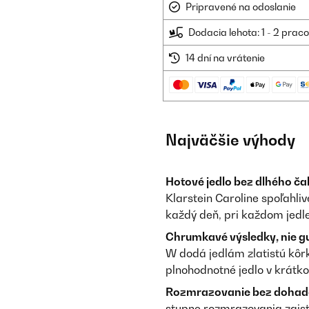
Pripravené na odoslanie
Dodacia lehota: 1 - 2 prac
14 dní na vrátenie
Najväčšie výhody
Hotové jedlo bez dlhého ča
Klarstein Caroline spoľahli
každý deň, pri každom jedle
Chrumkavé výsledky, nie g
W dodá jedlám zlatistú kôr
plnohodnotné jedlo v krátk
Rozmrazovanie bez dohad
stupne rozmrazovania zaisti