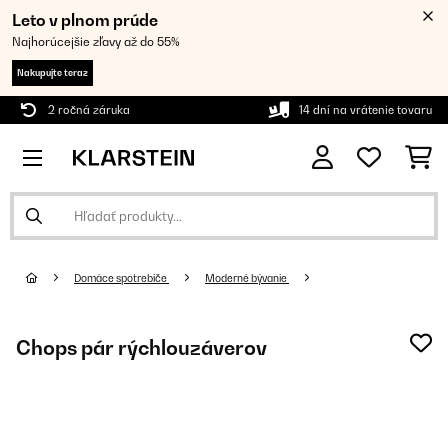
Leto v plnom prúde
Najhorúcejšie zľavy až do 55%
Nakupujte teraz
2 ročná záruka
14 dní na vrátenie tovaru
Domáce spotrebiče
Moderné bývanie
Chops pár rýchlouzáverov