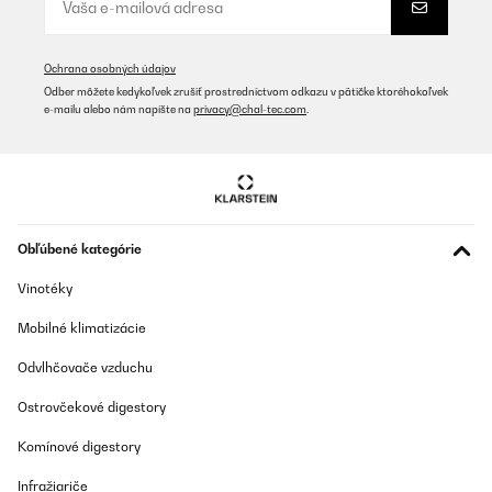
Ochrana osobných údajov
Odber môžete kedykoľvek zrušiť prostredníctvom odkazu v pätičke ktoréhokoľvek
e-mailu alebo nám napíšte na
privacy@chal-tec.com
.
Obľúbené kategórie
Vinotéky
Mobilné klimatizácie
Odvlhčovače vzduchu
Ostrovčekové digestory
Komínové digestory
Infražiariče