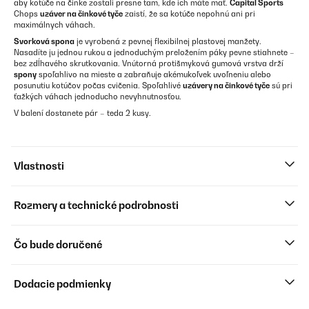
aby kotúče na činke zostali presne tam, kde ich máte mať.
Capital Sports
Chops
uzáver na činkové tyče
zaistí, že sa kotúče nepohnú ani pri
maximálnych váhach.
Svorková spona
je vyrobená z pevnej flexibilnej plastovej manžety.
Nasadíte ju jednou rukou a jednoduchým preložením páky pevne stiahnete –
bez zdĺhavého skrutkovania. Vnútorná protišmyková gumová vrstva drží
spony
spoľahlivo na mieste a zabraňuje akémukoľvek uvoľneniu alebo
posunutiu kotúčov počas cvičenia. Spoľahlivé
uzávery na činkové tyče
sú pri
ťažkých váhach jednoducho nevyhnutnosťou.
V balení dostanete pár – teda 2 kusy.
Vlastnosti
Rozmery a technické podrobnosti
Čo bude doručené
Dodacie podmienky