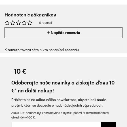
Hodnotenie zákazníkov
0 recenzií
Napíšte recenziu
K tomuto tovaru ešte nikto nenapísal recenziu.
-10 €
Odoberajte naše novinky a získajte zľavu 10
€* na ďalší nákup!
Prihláste sa na odber nášho newslettera, aby ste boli medzi
prvými, ktorí sa dozvedia o nadchádzajúcich výpredajoch.
Zľava 10 € nemôže byť kombinovaná s inými kupónmi. Minimálna hodnota
objednávky 100 €.