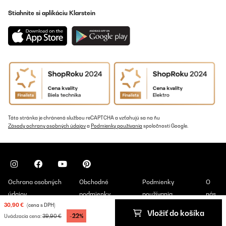
Stiahnite si aplikáciu Klarstein
Táto stránka je chránená službou reCAPTCHA a vzťahujú sa na ňu
Zásady ochrany osobných údajov
a
Podmienky používania
spoločnosti Google.
Ochrana osobných
Obchodné
Podmienky
O
údajov
podmienky
používania
nás
30,90 €
(cena s DPH)
Vložiť do košíka
Copyright © 2026 Klarstein. All rights reserved
-22%
39,90 €
Uvádzacia cena: