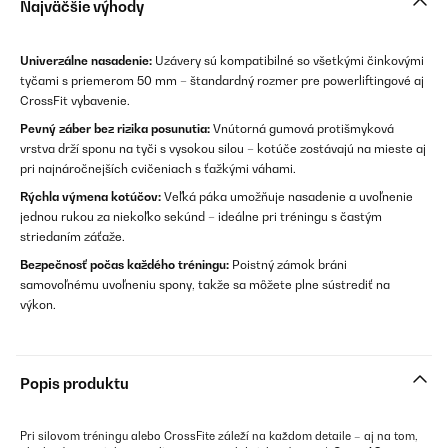
Najväčšie výhody
Univerzálne nasadenie:
Uzávery sú kompatibilné so všetkými činkovými
tyčami s priemerom 50 mm – štandardný rozmer pre powerliftingové aj
CrossFit vybavenie.
Pevný záber bez rizika posunutia:
Vnútorná gumová protišmyková
vrstva drží sponu na tyči s vysokou silou – kotúče zostávajú na mieste aj
pri najnáročnejších cvičeniach s ťažkými váhami.
Rýchla výmena kotúčov:
Veľká páka umožňuje nasadenie a uvoľnenie
jednou rukou za niekoľko sekúnd – ideálne pri tréningu s častým
striedaním záťaže.
Bezpečnosť počas každého tréningu:
Poistný zámok bráni
samovoľnému uvoľneniu spony, takže sa môžete plne sústrediť na
výkon.
Popis produktu
Pri silovom tréningu alebo CrossFite záleží na každom detaile – aj na tom,