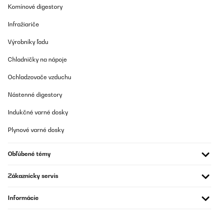
Komínové digestory
OVERENÁ KONTROLA
12/11/2025
Infražiariče
Klasse Heizstrahler. Schnelle Lieferung und gut verpackt. Von der
Výrobníky ľadu
Bedienung einfach einzustellen. Bei dem Anbau würde ich mit
noch jemanden dazu holen, da er doch ein bißchen was wiegt.
Chladničky na nápoje
Von der Heizstrahlung her war ich auch angetan. 20qm
Sommergarten hat er gut in Griff, was Wärme angeht. Beim Kauf
kann man nichts verkehrt machen. Hab ihn an der Wand verbaut.
Ochladzovače vzduchu
Amazon-Benutzer
Nástenné digestory
Preložiť
Indukčné varné dosky
Plynové varné dosky
OVERENÁ KONTROLA
29/09/2025
Obľúbené témy
Im Gegensatz zu den meisten anderen Heizstrahlern bei Amazon
hat er einen eingebauten Thermostat, mit dem die
Raumtemperatur geregelt werden kann. Danach habe ich
Zákaznícky servis
gesucht.Zudem ist die Montage des Heizstrahlers super einfach.
Die mitgelieferten Halterungen kann man über Nuten im Strahler
Informácie
da platzieren, wo man sie braucht. Mit Flügelschrauben fixieren,
fertig.