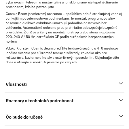
vykurovacím telesom a nastaviteľný uhol sklonu smeruje tepelné žiarenie
presne tam, kde ho potrebujete.
Cosmic Beam je vybavený ochranou – spoľahlivo odolá striekajúcej vode aj
vonkajším poveternostným podmienkam. Termostat, programovateľný
časovač a diaľkové ovládanie umožňujú pohodlné nastavenie bez
vstávania. Automatická ochrana pred prehriatím zabezpečuje bezpečnú
prevádzku. Žiarič je určený na montáž na strop alebo stenu; napájanie
220–240 V / 50 Hz, certifikácia CE podľa európskych bezpečnostných
noriem.
Vďaka Klarstein Cosmic Beam predĺžite terásovú sezónu o 4–6 mesiacov –
ideálne riešenie pre súkromné terasy a záhrady, rovnako ako pre
reštaurácie, kaviarne a hotely s exteriérovým posedením. Objednajte ešte
dnes a užívajte si vonkajší priestor po celý rok.
Vlastnosti
Rozmery a technické podrobnosti
Čo bude doručené