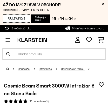
AŽ DO 18 % ZĽAVA V OBCHODE!
OBROVSKÉ ZĽAVY LEN 24 HODÍN!
Nakupujte
16
44
04
FULLSWING18
H
M
S
teraz
2 ročná záruka
14 dní na vrátenie tovaru
Ohrievače
Infražiariče
Ohrievače na terasu
Cosmic Beam Smart 3000W Infražiarič
na Stenu Biela
23 hodnotenia(-í)