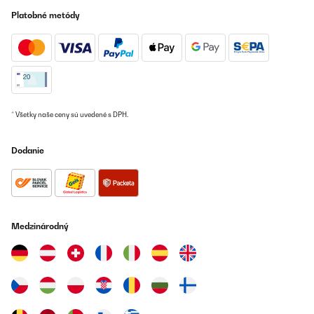
Amazon-Benutzer
Platobné metódy
Preložiť
OVERENÁ KONTROLA
29/09/2025
Super sicher verpackt und schnell geliefert.Tolle Optik und
schönes Design.Handling per Fernsteuerung einwandfrei; die
* Všetky naše ceny sú uvedené s DPH.
optionale App-Lösung ist nicht notwendig.Montage etwas
fummelig, aber machbar.Ich wünschte mir eine stärkere
Rückwanddämmung, damit nicht zu viel Wärme nach hinten
Dodanie
abgestrahlt wird.@blumfeldt Heizstrahler: oder habt ihr was zum
nachrüsten, um die hintere Abstrahlung zu verringern?
Amazon-Benutzer
Preložiť
Medzinárodný
OVERENÁ KONTROLA
21/09/2025
Der Heizstrahler als solcher ist top.Kleine Mankos sind das
etwas kurze Kabel für eine Wandbefestigung und
dieWandhalterung. Die Anleitung hilft nicht weiter, so half nur