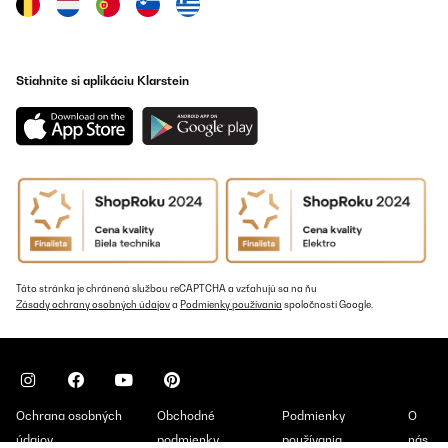
probieren und fluchen.
Amazon-Benutzer
Preložiť
Stiahnite si aplikáciu Klarstein
OVERENÁ KONTROLA
08/09/2025
Ein super Produkt, schnell angebaut und funktioniert tadellos. Bin
mega zufrieden, heizt in Kürze den Raum auf und lässt sich
mühelos regulieren. Würde es wieder kaufen...
Amazon-Benutzer
Preložiť
Táto stránka je chránená službou reCAPTCHA a vzťahujú sa na ňu
Zásady ochrany osobných údajov
a
Podmienky používania
spoločnosti Google.
OVERENÁ KONTROLA
25/08/2025
Es ist bereits der zweite Heizstrahler den wir kaufen und wir sind
erneut zufrieden. Diesmal war es sogar eine Blitzlieferung,
perfekt. Wir werden noch einen dritten bestellen :-)
Ochrana osobných
Obchodné
Podmienky
O
údajov
podmienky
používania
nás
Amazon-Benutzer