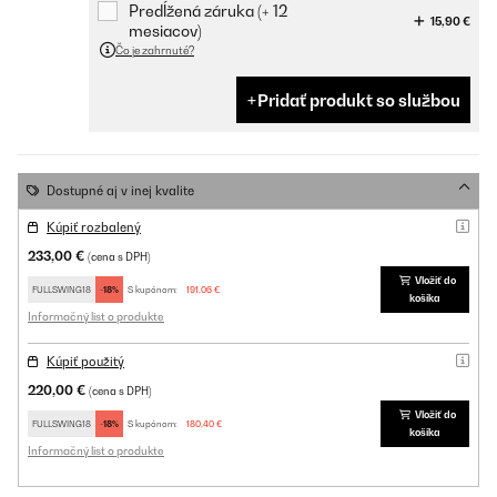
Predĺžená záruka (+ 12
15,90 €
mesiacov)
Čo je zahrnuté?
Pridať produkt so službou
Dostupné aj v inej kvalite
Kúpiť rozbalený
233,00 €
(cena s DPH)
Vložiť do
FULLSWING18
-18%
S kupónom:
191,06 €
košíka
Informačný list o produkte
Kúpiť použitý
220,00 €
(cena s DPH)
Vložiť do
FULLSWING18
-18%
S kupónom:
180,40 €
košíka
Informačný list o produkte