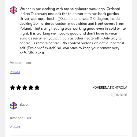
We sat in our decking with my neighbours week ago. Ordered
Indian Takeaway and ask the to deliver it to our back garden.
Driver was surprised !! :))Outside temp was 2 C degree, inside
decking 20. I ordered custom made sides and front covers from
Poland. That’s why heating was working good even in cold winter
night. It is working well. Looks good and don’t have to wear
sunglasses when you put it on as other heaters!! :))Only way to
control is remote control. No control buttons on actual heater it
self. (Exc on/of switch) so, you have to keep your remote very
safe!!We love it!
Amazon user
Preložiť
OVERENÁ KONTROLA
21/01/2026
Super
Amazon user
Preložiť