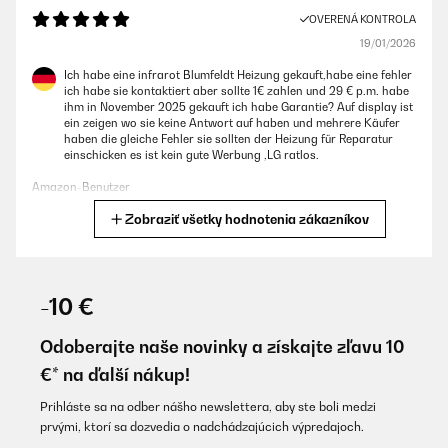
OVERENÁ KONTROLA
19/01/2026
Ich habe eine infrarot Blumfeldt Heizung gekauft,habe eine fehler
ich habe sie kontaktiert aber sollte 1€ zahlen und 29 € p.m. habe
ihm in November 2025 gekauft ich habe Garantie? Auf display ist
ein zeigen wo sie keine Antwort auf haben und mehrere Käufer
haben die gleiche Fehler sie sollten der Heizung für Reparatur
einschicken es ist kein gute Werbung ,LG ratlos.
Amazon-Benutzer
Zobraziť všetky hodnotenia zákazníkov
Preložiť
OVERENÁ KONTROLA
16/01/2026
-10 €
Super Gerät tuht was tuhen soll!
Odoberajte naše novinky a získajte zľavu 10
Amazon-Benutzer
€* na ďalší nákup!
Preložiť
Prihláste sa na odber nášho newslettera, aby ste boli medzi
prvými, ktorí sa dozvedia o nadchádzajúcich výpredajoch.