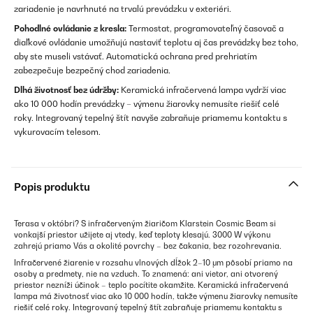
zariadenie je navrhnuté na trvalú prevádzku v exteriéri.
Pohodlné ovládanie z kresla:
Termostat, programovateľný časovač a
diaľkové ovládanie umožňujú nastaviť teplotu aj čas prevádzky bez toho,
aby ste museli vstávať. Automatická ochrana pred prehriatím
zabezpečuje bezpečný chod zariadenia.
Dlhá životnosť bez údržby:
Keramická infračervená lampa vydrží viac
ako 10 000 hodín prevádzky – výmenu žiarovky nemusíte riešiť celé
roky. Integrovaný tepelný štít navyše zabraňuje priamemu kontaktu s
vykurovacím telesom.
Popis produktu
Terasa v októbri? S infračerveným žiaričom Klarstein Cosmic Beam si
vonkajší priestor užijete aj vtedy, keď teploty klesajú. 3000 W výkonu
zahrejú priamo Vás a okolité povrchy – bez čakania, bez rozohrevania.
Infračervené žiarenie v rozsahu vlnových dĺžok 2–10 μm pôsobí priamo na
osoby a predmety, nie na vzduch. To znamená: ani vietor, ani otvorený
priestor nezníži účinok – teplo pocítite okamžite. Keramická infračervená
lampa má životnosť viac ako 10 000 hodín, takže výmenu žiarovky nemusíte
riešiť celé roky. Integrovaný tepelný štít zabraňuje priamemu kontaktu s