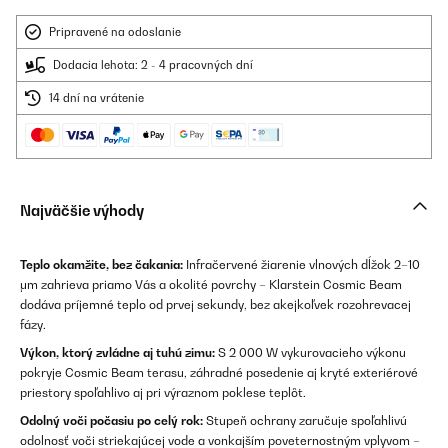
Pripravené na odoslanie
Dodacia lehota: 2 - 4 pracovných dní
14 dní na vrátenie
Najväčšie výhody
Teplo okamžite, bez čakania:
Infračervené žiarenie vlnových dĺžok 2–10
μm zahrieva priamo Vás a okolité povrchy – Klarstein Cosmic Beam
dodáva príjemné teplo od prvej sekundy, bez akejkoľvek rozohrevacej
fázy.
Výkon, ktorý zvládne aj tuhú zimu:
S 2 000 W vykurovacieho výkonu
pokryje Cosmic Beam terasu, záhradné posedenie aj kryté exteriérové
priestory spoľahlivo aj pri výraznom poklese teplôt.
Odolný voči počasiu po celý rok:
Stupeň ochrany zaručuje spoľahlivú
odolnosť voči striekajúcej vode a vonkajším poveternostným vplyvom –