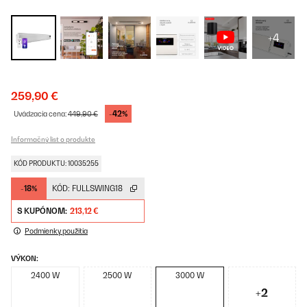
+4
259,90 €
-42%
Uvádzacia cena:
449,90 €
Informačný list o produkte
KÓD PRODUKTU: 10035255
-18%
KÓD:
FULLSWING18
S KUPÓNOM:
213,12 €
Podmienky použitia
VÝKON:
2400 W
2500 W
3000 W
+2