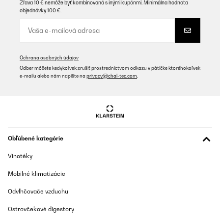
OVERENÁ KONTROLA
Zľava 10 € nemôže byť kombinovaná s inými kupónmi. Minimálna hodnota
objednávky 100 €.
15/12/2025
Wirklich top. Optisch ein Hingucker und die Leistung , selbst im
Winter in meinem Wintergarten absolut ausreichend.
Amazon-Benutzer
Ochrana osobných údajov
Preložiť
Odber môžete kedykoľvek zrušiť prostredníctvom odkazu v pätičke ktoréhokoľvek
e-mailu alebo nám napíšte na
privacy@chal-tec.com
.
OVERENÁ KONTROLA
09/12/2025
Bin sehr begeistert von der Heizleistung. Wird schneller heiß als
erwartet. App funktioniert einwandfrei . Mit der elektronischen
Zeiteinstellung ist es im Büro schön warm wenn wir es morgens
Obľúbené kategórie
betreten. Stromzähler rennt natürlich auch bei 3500 Watt
Leistung. Wir heizen 10 Minute voll vor und dann halbe Leistung.
Vinotéky
Wir werden für unseren geschützten Aussenbereich noch 4
weitere Dunkelstrahler als Ersatz für fie vorhandenen
Mobilné klimatizácie
Infratotstrahler anschaffen.
Amazon-Benutzer
Odvlhčovače vzduchu
Preložiť
Ostrovčekové digestory