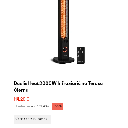
Dualis Heat 2000W Infražiarič na Terasu​
Čierna
114,29 €
-23%
Uvádzacia cena:
149,90 €
KÓD PRODUKTU: 10047607