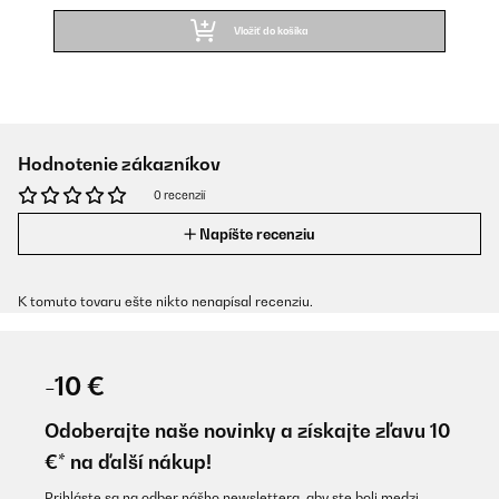
Vložiť do košíka
Hodnotenie zákazníkov
0 recenzií
Napíšte recenziu
K tomuto tovaru ešte nikto nenapísal recenziu.
-10 €
Odoberajte naše novinky a získajte zľavu 10
€* na ďalší nákup!
Prihláste sa na odber nášho newslettera, aby ste boli medzi