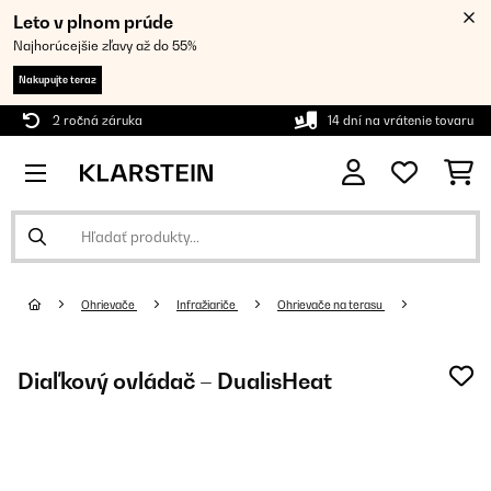
Leto v plnom prúde
Najhorúcejšie zľavy až do 55%
Nakupujte teraz
2 ročná záruka
14 dní na vrátenie tovaru
Ohrievače
Infražiariče
Ohrievače na terasu
Diaľkový ovládač – DualisHeat