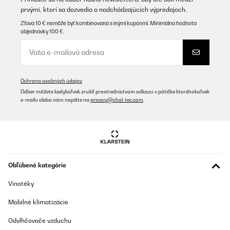
prvými, ktorí sa dozvedia o nadchádzajúcich výpredajoch.
Zľava 10 € nemôže byť kombinovaná s inými kupónmi. Minimálna hodnota
objednávky 100 €.
Ochrana osobných údajov
Odber môžete kedykoľvek zrušiť prostredníctvom odkazu v pätičke ktoréhokoľvek
e-mailu alebo nám napíšte na
privacy@chal-tec.com
.
Obľúbené kategórie
Vinotéky
Mobilné klimatizácie
Odvlhčovače vzduchu