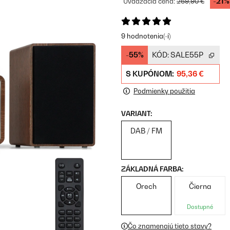
-21%
Uvádzacia cena:
269,90 €
9 hodnotenia(-í)
-55%
KÓD:
SALE55P
S KUPÓNOM:
95,36 €
Podmienky použitia
VARIANT:
DAB / FM
ZÁKLADNÁ FARBA:
Orech
Čierna
Dostupné
Čo znamenajú tieto stavy?