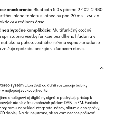
bez oneskorenia:
Bluetooth 5.0 v pásme 2 402–2 480
fónu alebo tabletu s latenciou pod 20 ms – zvuk a
akticky v reálnom čase.
dne zbytočné komplikácie:
Multifunkčný otočný
 sprístupnia všetky funkcie bez dlhého hľadania v
omatického pohotovostného režimu vypne zariadenie
 znižuje spotrebu energie v kľudovom stave.
tereo systém
Elton DAB od
auna
roztancuje bábiky
 v najlepšej zvukovej kvalite.
jíma analógový aj digitálny signál a poskytuje prístup k
sových staníc z frekvenčných pásiem DAB+ a FM. Funkcia
ogramu, napríklad interpreta, názov, album alebo správy,
CD displeji. Na druhej strane, ak sa vám nechce počúvať