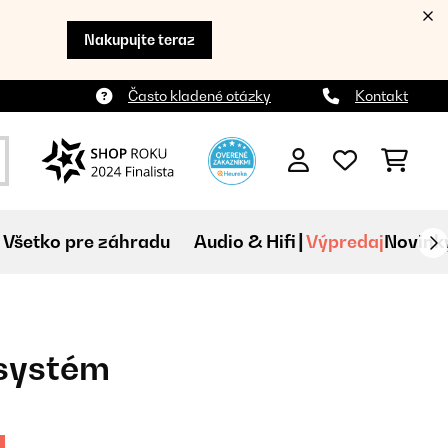
Nakupujte teraz
Často kladené otázky
Kontakt
Všetko pre záhradu
Audio & Hifi
Výpredaj
Novink
 systém