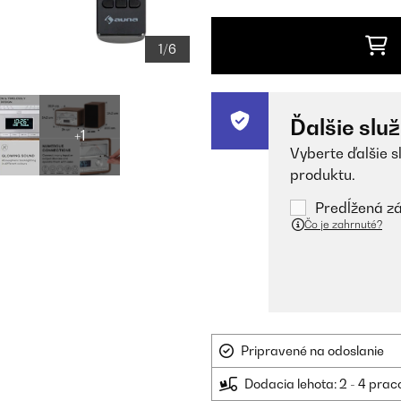
1/6
Ďalšie slu
+1
Vyberte ďalšie s
produktu.
Predĺžená zá
Čo je zahrnuté?
Pripravené na odoslanie
Dodacia lehota: 2 - 4 prac