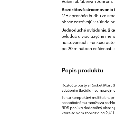
Vašim obľúbeným žánrom.
Bezdrôtové streamovanie 
MHz prenáša hudbu zo smart
obraz zostávajú v súlade pr
Jednoduché ovládanie, žia
ovládač a viacjazyčné menu
nastaveniach. Funkcia aut
po 20 minútach nečinnosti a
Popis produktu
Roztočte párty s Rocket Man:
S
stlačením tlačidla - samozrejme,
Tento kompaktný multitalent pri
nespočetnému množstvu rozhla
RDS ponúka dodatočný obsah pr
ktoré sa vám zobrazia na 2,4" L