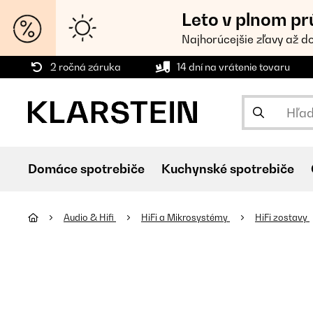
Leto v plnom pr
Najhorúcejšie zľavy až d
2 ročná záruka
14 dní na vrátenie tovaru
Domáce spotrebiče
Kuchynské spotrebiče
Audio & Hifi
HiFi a Mikrosystémy
HiFi zostavy