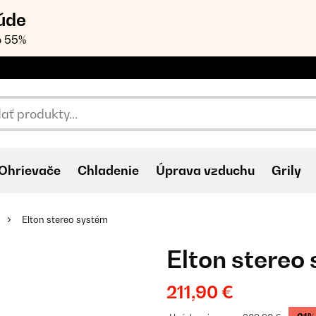
úde
o 55%
Ohrievače
Chladenie
Úprava vzduchu
Grily
Elton stereo systém
Elton stereo
211,90 €