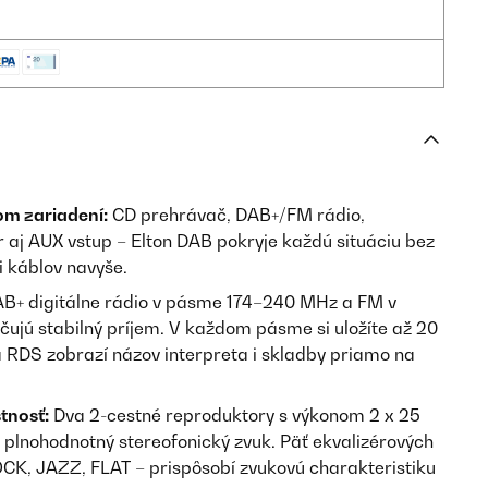
om zariadení:
CD prehrávač, DAB+/FM rádio,
 aj AUX vstup – Elton DAB pokryje každú situáciu bez
či káblov navyše.
B+ digitálne rádio v pásme 174–240 MHz a FM v
ujú stabilný príjem. V každom pásme si uložíte až 20
a RDS zobrazí názov interpreta i skladby priamo na
stnosť:
Dva 2-cestné reproduktory s výkonom 2 x 25
plnohodnotný stereofonický zvuk. Päť ekvalizérových
OCK, JAZZ, FLAT – prispôsobí zvukovú charakteristiku