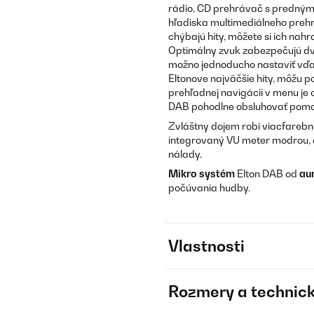
rádio, CD prehrávač s predným 
hľadiska multimediálneho prehr
chýbajú hity, môžete si ich nah
Optimálny zvuk zabezpečujú d
možno jednoducho nastaviť vďak
Eltonove najväčšie hity, môžu 
prehľadnej navigácii v menu je
DAB pohodlne obsluhovať pomo
Zvláštny dojem robí viacfarebné
integrovaný VU meter modrou, o
nálady.
Mikro systém
Elton DAB od
au
počúvania hudby.
Vlastnosti
Rozmery a technick