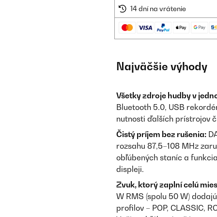
14 dní na vrátenie
Najväčšie výhody
Všetky zdroje hudby v jedn
Bluetooth 5.0, USB rekordér
nutnosti ďalších prístrojov 
Čistý príjem bez rušenia:
DA
rozsahu 87,5–108 MHz zaruč
obľúbených staníc a funkci
displeji.
Zvuk, ktorý zaplní celú mie
W RMS (spolu 50 W) dodajú 
profilov – POP, CLASSIC, R