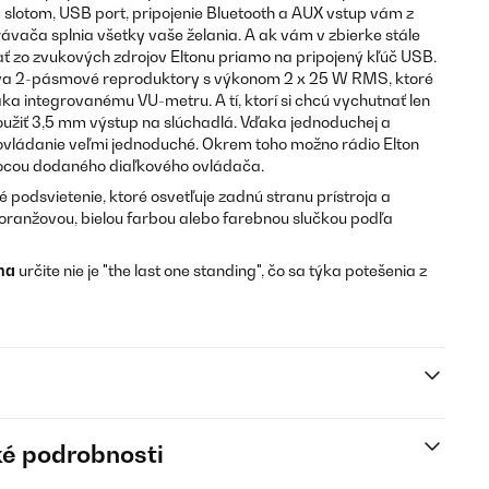
slotom, USB port, pripojenie Bluetooth a AUX vstup vám z
ávača splnia všetky vaše želania. A ak vám v zbierke stále
rať zo zvukových zdrojov Eltonu priamo na pripojený kľúč USB.
va 2-pásmové reproduktory s výkonom 2 x 25 W RMS, ktoré
a integrovanému VU-metru. A tí, ktorí si chcú vychutnať len
použiť 3,5 mm výstup na slúchadlá. Vďaka jednoduchej a
 ovládanie veľmi jednoduché. Okrem toho možno rádio Elton
cou dodaného diaľkového ovládača.
 podsvietenie, ktoré osvetľuje zadnú stranu prístroja a
ranžovou, bielou farbou alebo farebnou slučkou podľa
na
určite nie je "the last one standing", čo sa týka potešenia z
é podrobnosti