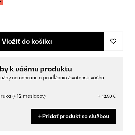
%
Vložiť do košíka
žby k vášmu produktu
lužby na ochranu a predĺženie životnosti vášho
ruka (+ 12 mesiacov)
12,90 €
Pridať produkt so službou