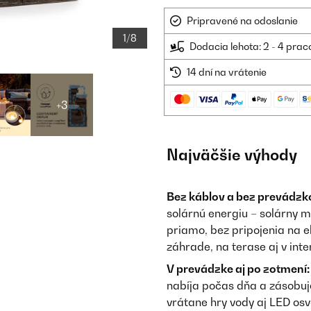
Pripravené na odoslanie
1/8
Dodacia lehota: 2 - 4 prac
14 dní na vrátenie
+3
Najväčšie výhody
Bez káblov a bez prevádzk
solárnú energiu – solárny 
priamo, bez pripojenia na e
záhrade, na terase aj v inter
V prevádzke aj po zotmení:
nabíja počas dňa a zásobuj
vrátane hry vody aj LED osv