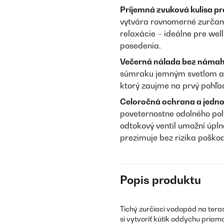
Príjemná zvuková kulisa p
vytvára rovnomerné zurčanie
relaxácie – ideálne pre wel
posedenia.
Večerná nálada bez námah
súmraku jemným svetlom a 
ktorý zaujme na prvý pohľa
Celoročná ochrana a jedno
poveternostne odolného pol
odtokový ventil umožní úpl
prezimuje bez rizika pošk
Popis produktu
Tichý zurčiaci vodopád na teras
si vytvoriť kútik oddychu priam