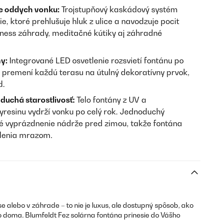
re oddych vonku:
Trojstupňový kaskádový systém
, ktoré prehlušuje hluk z ulice a navodzuje pocit
lness záhrady, meditačné kútiky aj záhradné
y:
Integrované LED osvetlenie rozsvietí fontánu po
premení každú terasu na útulný dekoratívny prvok,
d.
duchá starostlivosť:
Telo fontány z UV a
yresinu vydrží vonku po celý rok. Jednoduchý
né vyprázdnenie nádrže pred zimou, takže fontána
odenia mrazom.
e alebo v záhrade – to nie je luxus, ale dostupný spôsob, ako
o doma. Blumfeldt Fez solárna fontána prinesie do Vášho