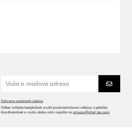
Preložiť
Preložiť
Ochrana osobných údajov
Odber môžete kedykoľvek zrušiť prostredníctvom odkazu v pätičke
ktoréhokoľvek e-mailu alebo nám napíšte na
privacy@chal-tec.com
.