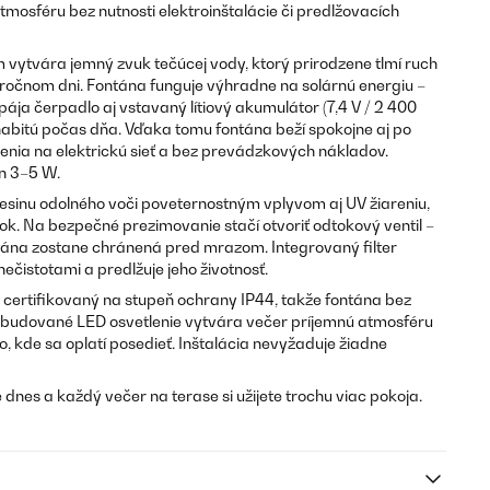
tmosféru bez nutnosti elektroinštalácie či predlžovacích
vytvára jemný zvuk tečúcej vody, ktorý prirodzene tlmí ruch
áročnom dni. Fontána funguje výhradne na solárnú energiu –
ája čerpadlo aj vstavaný lítiový akumulátor (7,4 V / 2 400
abitú počas dňa. Vďaka tomu fontána beží spokojne aj po
enia na elektrickú sieť a bez prevádzkových nákladov.
n 3–5 W.
resinu odolného voči poveternostným vplyvom aj UV žiareniu,
ok. Na bezpečné prezimovanie stačí otvoriť odtokový ventil –
tána zostane chránená pred mrazom. Integrovaný filter
čistotami a predlžuje jeho životnosť.
 certifikovaný na stupeň ochrany IP44, takže fontána bez
Zabudované LED osvetlenie vytvára večer príjemnú atmosféru
, kde sa oplatí posedieť. Inštalácia nevyžaduje žiadne
 dnes a každý večer na terase si užijete trochu viac pokoja.