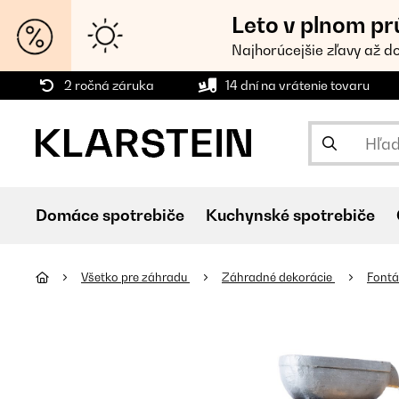
Leto v plnom pr
Najhorúcejšie zľavy až d
2 ročná záruka
14 dní na vrátenie tovaru
Domáce spotrebiče
Kuchynské spotrebiče
Všetko pre záhradu
Záhradné dekorácie
Font