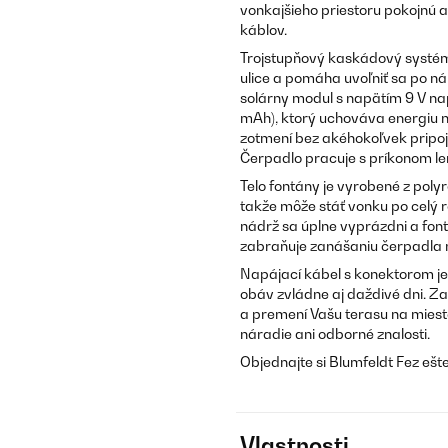
vonkajšieho priestoru pokojnú a
káblov.
Trojstupňový kaskádový systém 
ulice a pomáha uvoľniť sa po n
solárny modul s napätím 9 V nap
mAh), ktorý uchováva energiu n
zotmení bez akéhokoľvek pripoj
Čerpadlo pracuje s príkonom le
Telo fontány je vyrobené z poly
takže môže stáť vonku po celý r
nádrž sa úplne vyprázdni a fon
zabraňuje zanášaniu čerpadla ne
Napájací kábel s konektorom je
obáv zvládne aj daždivé dni. 
a premení Vašu terasu na miesto
náradie ani odborné znalosti.
Objednajte si Blumfeldt Fez ešte
Vlastnosti