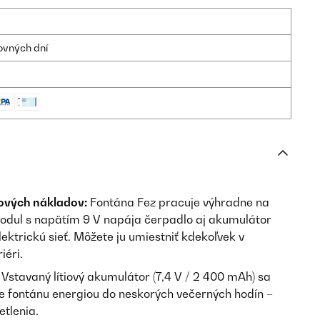
ovných dní
ových nákladov:
Fontána Fez pracuje výhradne na
modul s napätím 9 V napája čerpadlo aj akumulátor
lektrickú sieť. Môžete ju umiestniť kdekoľvek v
iéri.
Vstavaný lítiový akumulátor (7,4 V / 2 400 mAh) sa
e fontánu energiou do neskorých večerných hodín –
etlenia.