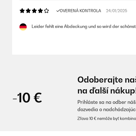
OVERENÁ KONTROLA
24/01/2025
Leider fehlt eine Abdeckung und so wird der schönst
Amazon-Benutzer
OVERENÁ KONTROLA
26/08/2024
Odoberajte naš
Such a great water feature thats work well pint in blo
na ďalší nákup
-10 €
Prihláste sa na odber náš
Amazon user
dozvedia o nadchádzajúc
Zľava 10 € nemôže byť kombino
OVERENÁ KONTROLA
21/08/2024