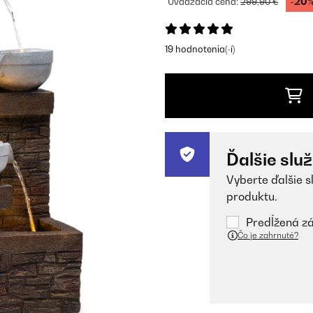
-20
Uvádzacia cena:
299,90 €
19 hodnotenia(-í)
Ďalšie slu
Vyberte ďalšie s
produktu.
Predĺžená zá
Čo je zahrnuté?