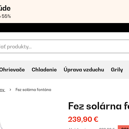
úde
o 55%
Ohrievače
Chladenie
Úprava vzduchu
Grily
ány
Fez solárna fontána
Fez solárna 
239,90 €