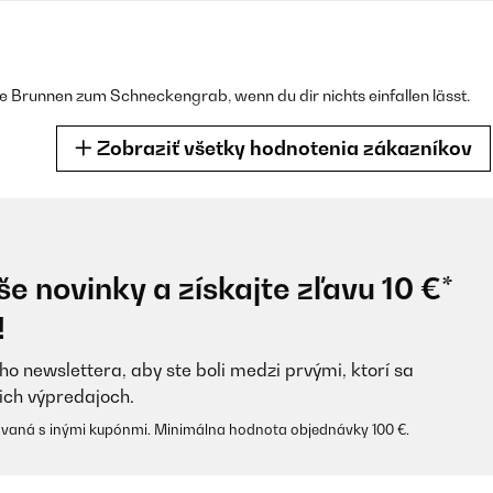
e Brunnen zum Schneckengrab, wenn du dir nichts einfallen lässt.
Zobraziť všetky hodnotenia zákazníkov
e novinky a získajte zľavu 10 €*
ws did flack had to repaint. Bar that is look great work well love it
!
ho newslettera, aby ste boli medzi prvými, ktorí sa
ich výpredajoch.
vaná s inými kupónmi. Minimálna hodnota objednávky 100 €.