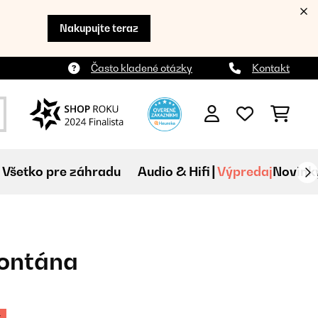
Nakupujte teraz
Často kladené otázky
Kontakt
Všetko pre záhradu
Audio & Hifi
Výpredaj
Novink
fontána