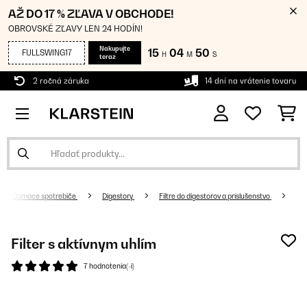
AŽ DO 17 % ZĽAVA V OBCHODE!
OBROVSKÉ ZĽAVY LEN 24 HODÍN!
Nakupujte
15
04
49
FULLSWING17
H
M
S
teraz
2 ročná záruka
14 dní na vrátenie tovaru
Domáce spotrebiče
Digestory
Filtre do digestorov a príslušenstvo
Filter s aktívnym uhlím
7 hodnotenia(-í)