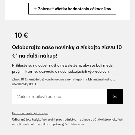
Zobraziť všetky hodnotenia zákazníkov
Preložiť
OVERENÁ KONTROLA
05/01/2021
-10 €
Gut
Odoberajte naše novinky a získajte zľavu 10
Amazon-Benutzer
€* na ďalší nákup!
Preložiť
Prihláste sa na odber nášho newslettera, aby ste boli medzi
prvými, ktorí sa dozvedia o nadchádzajúcich výpredajoch.
OVERENÁ KONTROLA
Zľava 10 € nemôže byť kombinovaná s inými kupónmi. Minimálna hodnota
objednávky 100 €.
02/04/2020
*.*
Amazon-Benutzer
Ochrana osobných údajov
Preložiť
Odber môžete kedykoľvek zrušiť prostredníctvom odkazu v pätičke ktoréhokoľvek
e-mailu alebo nám napíšte na
privacy@chal-tec.com
.
OVERENÁ KONTROLA