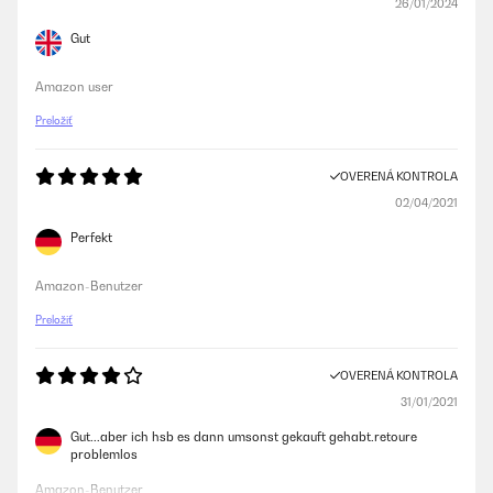
26/01/2024
Gut
Amazon user
Preložiť
OVERENÁ KONTROLA
02/04/2021
Perfekt
Amazon-Benutzer
Preložiť
OVERENÁ KONTROLA
31/01/2021
Gut...aber ich hsb es dann umsonst gekauft gehabt.retoure
problemlos
Amazon-Benutzer