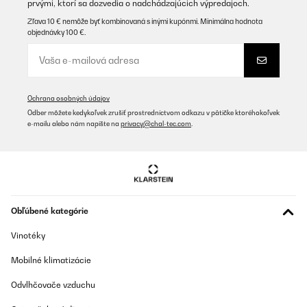
prvými, ktorí sa dozvedia o nadchádzajúcich výpredajoch.
Zľava 10 € nemôže byť kombinovaná s inými kupónmi. Minimálna hodnota
objednávky 100 €.
Ochrana osobných údajov
Odber môžete kedykoľvek zrušiť prostredníctvom odkazu v pätičke ktoréhokoľvek
e-mailu alebo nám napíšte na
privacy@chal-tec.com
.
Obľúbené kategórie
Vinotéky
Mobilné klimatizácie
Odvlhčovače vzduchu