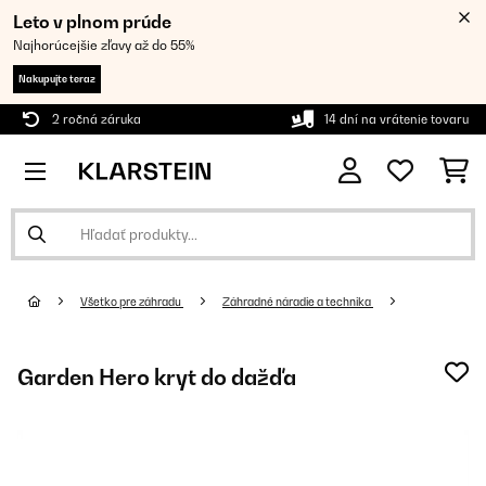
Leto v plnom prúde
Najhorúcejšie zľavy až do 55%
Nakupujte teraz
2 ročná záruka
14 dní na vrátenie tovaru
Všetko pre záhradu
Záhradné náradie a technika
Garden Hero kryt do dažďa