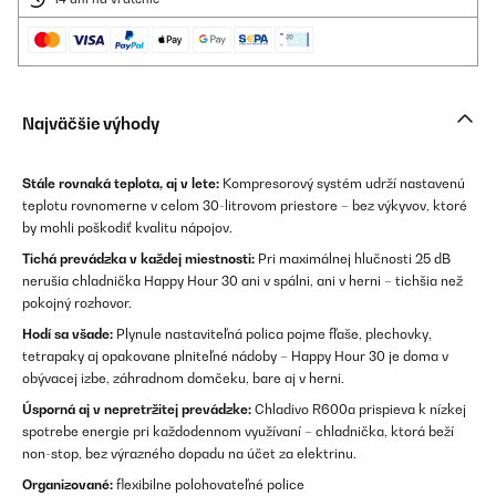
Najväčšie výhody
Stále rovnaká teplota, aj v lete:
Kompresorový systém udrží nastavenú
teplotu rovnomerne v celom 30-litrovom priestore – bez výkyvov, ktoré
by mohli poškodiť kvalitu nápojov.
Tichá prevádzka v každej miestnosti:
Pri maximálnej hlučnosti 25 dB
nerušia chladnička Happy Hour 30 ani v spálni, ani v herni – tichšia než
pokojný rozhovor.
Hodí sa všade:
Plynule nastaviteľná polica pojme fľaše, plechovky,
tetrapaky aj opakovane plniteľné nádoby – Happy Hour 30 je doma v
obývacej izbe, záhradnom domčeku, bare aj v herni.
Úsporná aj v nepretržitej prevádzke:
Chladivo R600a prispieva k nízkej
spotrebe energie pri každodennom využívaní – chladnička, ktorá beží
non-stop, bez výrazného dopadu na účet za elektrinu.
Organizované:
flexibilne polohovateľné police