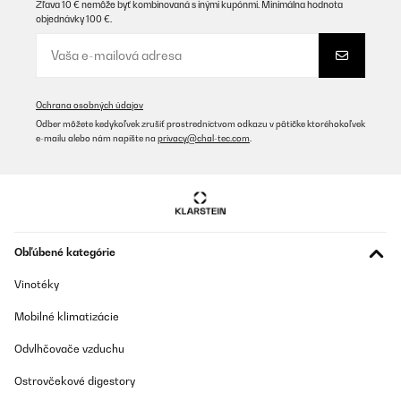
Zľava 10 € nemôže byť kombinovaná s inými kupónmi. Minimálna hodnota
objednávky 100 €.
Ochrana osobných údajov
Odber môžete kedykoľvek zrušiť prostredníctvom odkazu v pätičke ktoréhokoľvek
e-mailu alebo nám napíšte na
privacy@chal-tec.com
.
Obľúbené kategórie
Vinotéky
Mobilné klimatizácie
Odvlhčovače vzduchu
Ostrovčekové digestory