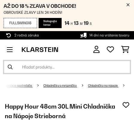
AŽ DO 18 % ZĽAVA V OBCHODE!
OBROVSKÉ ZĽAVY LEN 24 HODÍN!
Nakupujte
14
13
19
FULLSWING18
H
M
S
teraz
2 ročná záruka
14 dní na vrátenie tovaru
Domáce spotrebiče
Chladničky a mrazničky
Chladničky na nápoje
Happy Hour 48cm 30L Mini Chladnička
na Nápoje Strieborná