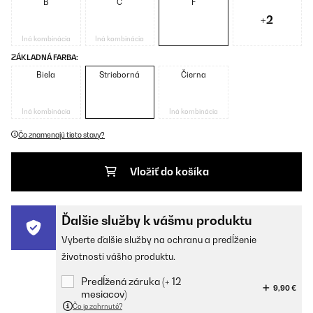
B
C
F
+2
Iná kombinácia
Iná kombinácia
ZÁKLADNÁ FARBA:
Biela
Strieborná
Čierna
Iná kombinácia
Iná kombinácia
Čo znamenajú tieto stavy?
Vložiť do košíka
Ďalšie služby k vášmu produktu
Vyberte ďalšie služby na ochranu a predĺženie
životnosti vášho produktu.
Predĺžená záruka (+ 12
9,90 €
mesiacov)
Čo je zahrnuté?