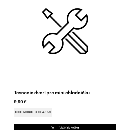
Tesnenie dverí pre mini chladničku
Pá
9,90 €
9,
KÓD PRODUKTU: 10047959
KÓ
Vložiť do košíka