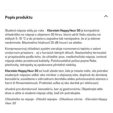
Popis produktu
Studené nápoje vždy po ruke –
Klarstein Happy Hour 30
je kompaktná
chladnička na nápoje s objemom 30 litrov, ktorá udrží Vašu zásobu na
stálych 5–15 °C a do priestoru zapadne tak nenápadne, že si ju takmer
nevšimnete. Maximálna hlučnosť 25 dB hovorí za všetko.
Kompressorový chladiaci systém zaručuje rovnomernú teplotu v celom
vnútornom priestore – aj v horúcich letných dňoch. Nastaviteľný termostat
si prispôsobíte podľa toho, čo chladíte: pivo, nealkoholické nápoje, iontové
nápoje alebo proteínové koktaily. Polohovateľná polica pojme fľaše,
plechovky, tetrapaky aj opakovane plniteľné nádoby.
Klarstein Happy Hour 30
sa hodí všade tam, kde je miesta málo, ale potreba
studených nápojov veľká: ako minibar v obývacej izbe, doplnok do domácej
kancelárie, osvieženie v záhradnom domčeku alebo pohotovostná stanica v
herni či fitnesmiestnosti. Praktická voľba aj ako darček pri sťahovaní.
vhodná pre domácnosť, kanceláriu, bar aj gastronómiu. Objednajte ešte
dnes a užite si studené nápoje vždy, keď ich potrebujete.
Chladnička na nápoje · Chladič nápojov · Chladiaca vitrína – Klarstein Happy
Hour 30