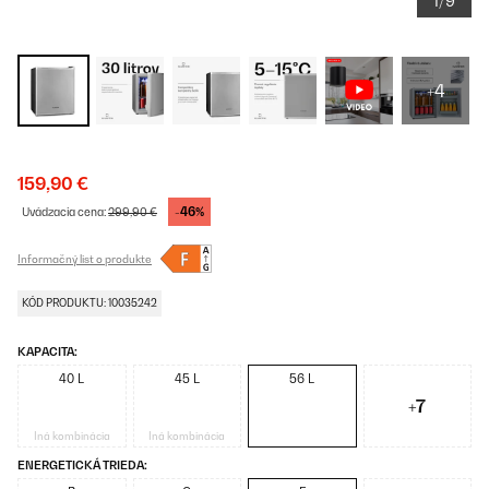
1/9
+4
159,90 €
-46%
Uvádzacia cena:
299,90 €
Informačný list o produkte
KÓD PRODUKTU: 10035242
KAPACITA:
40 L
45 L
56 L
+7
Iná kombinácia
Iná kombinácia
ENERGETICKÁ TRIEDA: