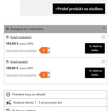
Pridať produkt so službou
Dostupné aj v inej kvalite
Kúpiť rozbalený
143,00 €
(cena s DPH)
Vložiť do
Informačný list o produkte
košíka
Kúpiť použitý
135,00 €
(cena s DPH)
Vložiť do
Informačný list o produkte
košíka
Posledné kusy na sklade!
Dodacia lehota: 1 - 2 pracovných dní
14 dní na vrátenie