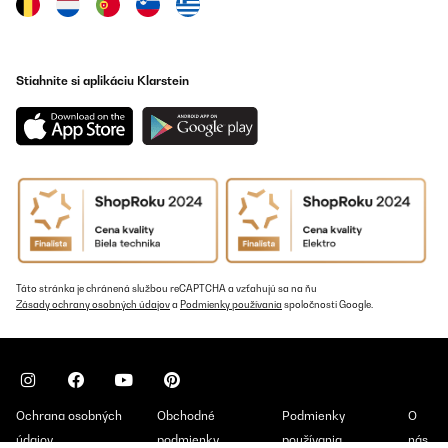
Stiahnite si aplikáciu Klarstein
Táto stránka je chránená službou reCAPTCHA a vzťahujú sa na ňu
Zásady ochrany osobných údajov
a
Podmienky používania
spoločnosti Google.
Ochrana osobných
Obchodné
Podmienky
O
údajov
podmienky
používania
nás