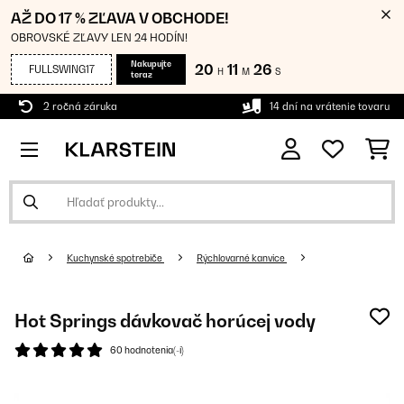
AŽ DO 17 % ZĽAVA V OBCHODE!
OBROVSKÉ ZĽAVY LEN 24 HODÍN!
Nakupujte
20
11
25
FULLSWING17
H
M
S
teraz
2 ročná záruka
14 dní na vrátenie tovaru
Kuchynské spotrebiče
Rýchlovarné kanvice
Hot Springs dávkovač horúcej vody
60 hodnotenia(-í)