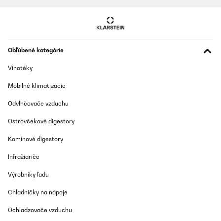
Amazon-Benutzer
Preložiť
Obľúbené kategórie
OVERENÁ KONTROLA
05/11/2025
Vinotéky
Gute Qualitet
Mobilné klimatizácie
Amazon-Benutzer
Odvlhčovače vzduchu
Preložiť
Ostrovčekové digestory
Komínové digestory
OVERENÁ KONTROLA
04/12/2024
Infražiariče
Klarstein Hot Spring Plus Heißwasserspender, Wassertank: 5
Výrobníky ľadu
Liter
Amazon-Benutzer
Chladničky na nápoje
Preložiť
Ochladzovače vzduchu