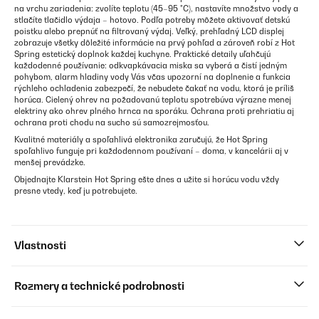
na vrchu zariadenia: zvolíte teplotu (45–95 °C), nastavíte množstvo vody a
stlačíte tlačidlo výdaja – hotovo. Podľa potreby môžete aktivovať detskú
poistku alebo prepnúť na filtrovaný výdaj. Veľký, prehľadný LCD displej
zobrazuje všetky dôležité informácie na prvý pohľad a zároveň robí z Hot
Spring estetický doplnok každej kuchyne. Praktické detaily uľahčujú
každodenné používanie: odkvapkávacia miska sa vyberá a čistí jedným
pohybom, alarm hladiny vody Vás včas upozorní na doplnenie a funkcia
rýchleho ochladenia zabezpečí, že nebudete čakať na vodu, ktorá je príliš
horúca. Cielený ohrev na požadovanú teplotu spotrebúva výrazne menej
elektriny ako ohrev plného hrnca na sporáku. Ochrana proti prehriatiu aj
ochrana proti chodu na sucho sú samozrejmosťou.
Kvalitné materiály a spoľahlivá elektronika zaručujú, že Hot Spring
spoľahlivo funguje pri každodennom používaní – doma, v kancelárii aj v
menšej prevádzke.
Objednajte Klarstein Hot Spring ešte dnes a užite si horúcu vodu vždy
presne vtedy, keď ju potrebujete.
Vlastnosti
Rozmery a technické podrobnosti