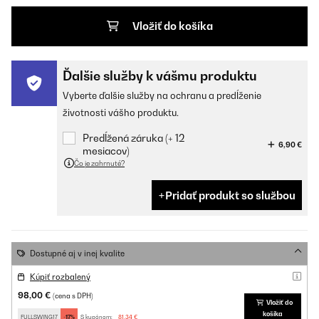
Vložiť do košíka
Ďalšie služby k vášmu produktu
Vyberte ďalšie služby na ochranu a predĺženie
životnosti vášho produktu.
Predĺžená záruka (+ 12
6,90 €
mesiacov)
Čo je zahrnuté?
Pridať produkt so službou
Dostupné aj v inej kvalite
Kúpiť rozbalený
98,00 €
(cena s DPH)
Vložiť do
košíka
FULLSWING17
-17%
S kupónom:
81,34 €