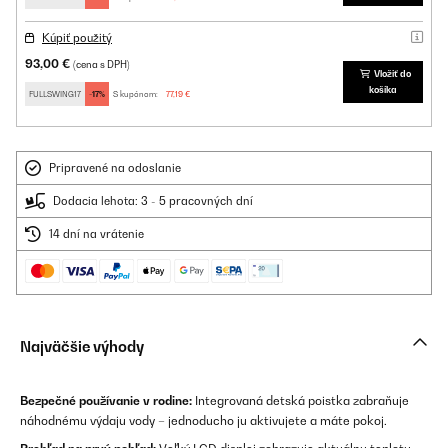
Kúpiť použitý
93,00 €
(cena s DPH)
Vložiť do
košíka
FULLSWING17
-17%
S kupónom:
77,19 €
Pripravené na odoslanie
Dodacia lehota: 3 - 5 pracovných dní
14 dní na vrátenie
Najväčšie výhody
Bezpečné používanie v rodine:
Integrovaná detská poistka zabraňuje
náhodnému výdaju vody – jednoducho ju aktivujete a máte pokoj.