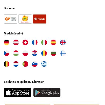
OVERENÁ KONTROLA
16/04/2024
Dodanie
Useful, smart and quiet happy but... but having difficulty removing
inner pot to clean and i don't see a help other than manual i
emailed company and no direct help! a video cleaning with citric
acid would be useful on youtube Can you run citric acid through
the spout for cleaning or is it just for inner pot? I'm not sure the
inner pot comes out as it says in manual and worry i might by
Medzinárodný
false break it, help, anyone?
Amazon-Benutzer
Preložiť
OVERENÁ KONTROLA
26/01/2024
Benissimo
Stiahnite si aplikáciu Klarstein
Utente Amazon
Preložiť