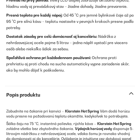
Prehľad na prvý pohľad:
Veľký LCD displej zobrazuje aktuálnu teplotu,
hladinu vody aj prevádzkový stav – žiadne dohady, žiadne prevarenie.
Presná teplota pre každý nápoj:
Od 45 °C pre jemné bylinkové čaje až po
95 °C pre silnú kávu – teplotu nastavíte v pevných krokoch presne podľa
potreby.
Dostatok zásoby pre celú domácnosť aj kanceláriu:
Nádržka z
nehrdzavejúcej ocele pojme 5 litrov – jedna náplň vystačí pre viacero
osôb alebo niekoľko šálok za sebou.
Spoľahlivá ochrana pri každodennom používaní:
Ochrana proti
prehriatiu aj proti chodu na sucho automaticky vypne zariadenie skôr,
ako by mohlo dôjsť k poškodeniu.
Popis produktu
Zabudnite na čakanie pri kanvici –
Klarstein Hot Spring
Vám dodá horúcu
vodu presne na požadovanú teplotu okamžite, kedykoľvek to potrebujete.
Šálka čaju na 75 °C, instantná polievka, rýchla káva –
Klarstein Hot Spring
zvládne všetko bez zbytočného čakania.
Výdajník horúcej vody
disponuje 5-
litrovým nádržkou z nehrdzavejúcej ocele, vďaka čomu je rovnako vhodný
do domácnosti aj do kancelárie. Ovládanie je intuitívne cez dotykový panel