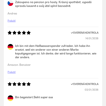
Zakoupeno na penzion pro hosty. Krásný spotřebič, vypadá
opravdu luxusně a svůj účel splnil bezvadně.
Andrea
Preložiť
OVERENÁ KONTROLA
14/01/2026
Ich bin mit dem Heißwasserspender zufrieden. Ich habe ihn
ersetzt, weil ein anderer von einer anderen Marke
kaputtgegangen ist. Ich denke, der wird lange funktionieren, wie
der andere.
Amazon-Benutzer
Preložiť
OVERENÁ KONTROLA
03/01/2026
Bin begeistert.Sieht super aus