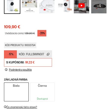
+4
109,90 €
-21%
Uvádzacia cena:
139,90 €
KÓD PRODUKTU: 10033754
-17%
KÓD:
FULLSWING17
S KUPÓNOM:
91,22 €
Podmienky použitia
ZÁKLADNÁ FARBA:
Biela
Čierna
Dostupné
Čo znamenajú tieto stavy?