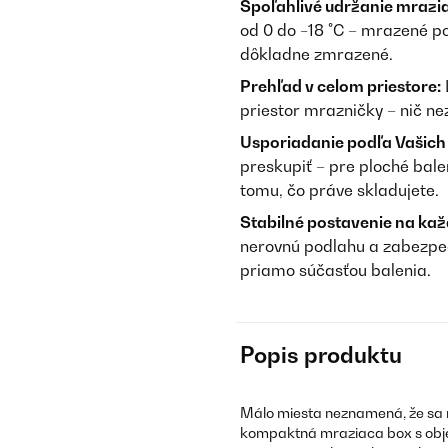
Spoľahlivé udržanie mrazia
od 0 do −18 °C – mrazené po
dôkladne zmrazené.
Prehľad v celom priestore:
priestor mrazničky – nič n
Usporiadanie podľa Vašich 
preskupiť – pre ploché bale
tomu, čo práve skladujete.
Stabilné postavenie na ka
nerovnú podlahu a zabezpeč
priamo súčasťou balenia.
Popis produktu
Málo miesta neznamená, že sa 
kompaktná mraziaca box s o