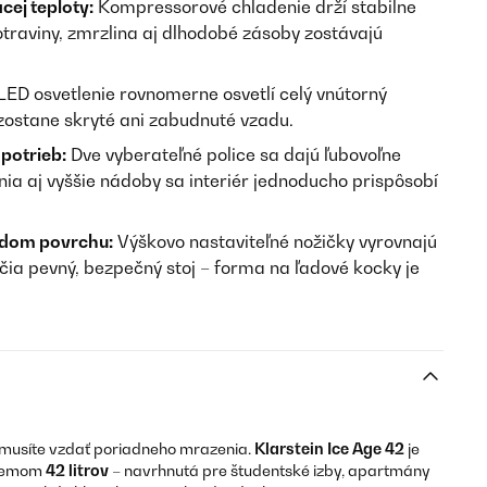
cej teploty:
Kompressorové chladenie drží stabilne
traviny, zmrzlina aj dlhodobé zásoby zostávajú
LED osvetlenie rovnomerne osvetlí celý vnútorný
ezostane skryté ani zabudnuté vzadu.
potrieb:
Dve vyberateľné police sa dajú ľubovoľne
nia aj vyššie nádoby sa interiér jednoducho prispôsobí
ždom povrchu:
Výškovo nastaviteľné nožičky vyrovnajú
ia pevný, bezpečný stoj – forma na ľadové kocky je
musíte vzdať poriadneho mrazenia.
Klarstein Ice Age 42
je
bjemom
42 litrov
– navrhnutá pre študentské izby, apartmány