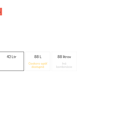
%
42 Ltr
88 L
88 litrov
Čoskoro opäť
Iná
dostupné
kombinácia