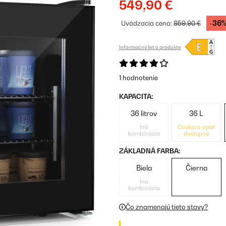
549,90 €
-36
Uvádzacia cena:
859,90 €
Informačný list o produkte
1 hodnotenie
KAPACITA:
36 litrov
36 L
Iná
Čoskoro opäť
kombinácia
dostupné
ZÁKLADNÁ FARBA:
Biela
Čierna
Iná
kombinácia
Čo znamenajú tieto stavy?