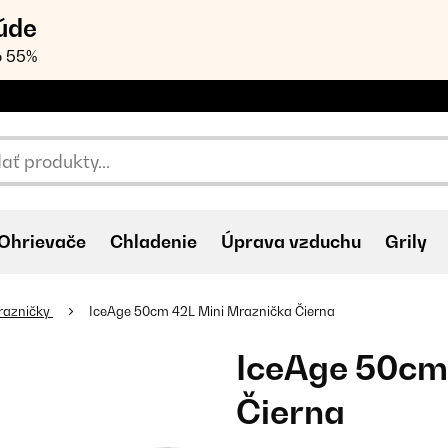
úde
o 55%
Ohrievače
Chladenie
Úprava vzduchu
Grily
razničky
IceAge 50cm 42L Mini Mraznička Čierna
IceAge 50cm
Čierna