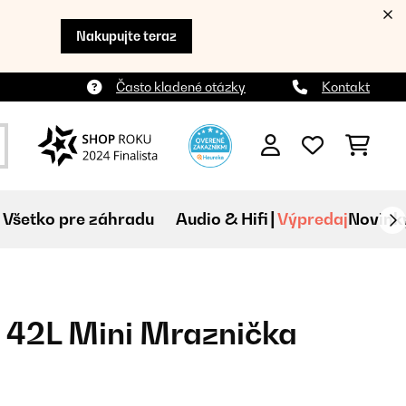
Nakupujte teraz
Často kladené otázky
Kontakt
Všetko pre záhradu
Audio & Hifi
Výpredaj
Novink
 42L Mini Mraznička