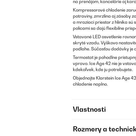
na prenájom, kancelárie aj kar
Kompressorové chladenie zaruču
potraviny, zmrzlina aj zásoby 
a mraziaci priestor z hliníka s
policami sa dajú flexibilne pris
Vstavané LED osvetlenie rovnome
skryté vzadu. Výškovo nastavite
podlahe. Súčasťou dodávky je a
Termostat je pohodlne prístupn
vpravo. Ice Age 42 nie je vstava
kdekoľvek, kde ju potrebujete.
Objednajte Klarstein Ice Age 42
chladenie naplno.
Vlastnosti
Rozmery a technick