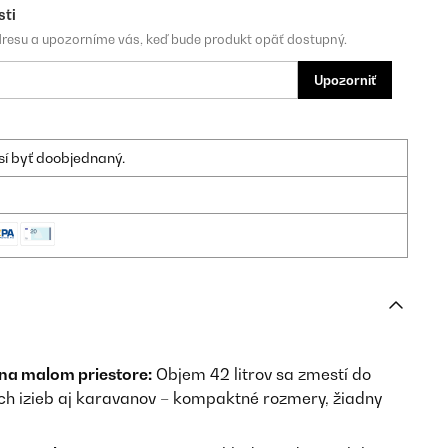
sti
dresu a upozorníme vás, keď bude produkt opäť dostupný.
Upozorniť
sí byť doobjednaný.
na malom priestore:
Objem 42 litrov sa zmestí do
ch izieb aj karavanov – kompaktné rozmery, žiadny