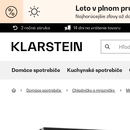
Leto v plnom pr
Najhorúcejšie zľavy až d
2 ročná záruka
14 dní na vrátenie tovaru
Domáce spotrebiče
Kuchynské spotrebiče
Domáce spotrebiče
Chladničky a mrazničky
M