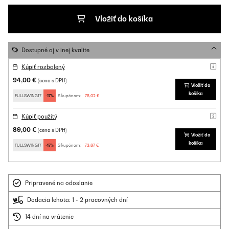
Vložiť do košíka
Dostupné aj v inej kvalite
Kúpiť rozbalený
94,00 €
(cena s DPH)
Vložiť do
košíka
FULLSWING17
-17%
S kupónom:
78,02 €
Kúpiť použitý
89,00 €
(cena s DPH)
Vložiť do
košíka
FULLSWING17
-17%
S kupónom:
73,87 €
Pripravené na odoslanie
Dodacia lehota: 1 - 2 pracovných dní
14 dní na vrátenie