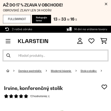
AŽ DO 17 % ZĽAVA V OBCHODE!
OBROVSKÉ ZĽAVY LEN 24 HODÍN!
Nakupujte
13
33
15
FULLSWING17
H
M
S
teraz
2 ročná záruka
14 dní na vrátenie tovaru
Domáce spotrebiče
Moderné bývanie
Stoly a stolíky
Irvine, konferenčný stolík
12 hodnotenia(-í)