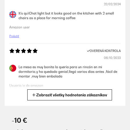
22/02/2024
It’s qu’iChat light but it looks good on the kitchen with 2 small
chairs as a place for morning coffee
Amazon user
Preložiť
OVERENÁ KONTROLA
06/10/2023
La mesa es muy bonita la quería para un rincón en mi
dormitorio,y ha quedado genial,llegó varios días antes ,fácil de
montar ,muy bien embalada
Usuario/a de amazon
Zobraziť všetky hodnotenia zákazníkov
Preložiť
OVERENÁ KONTROLA
01/06/2023
-10 €
Sehr stabiler und zugleich schöner Tisch.Gute Verpackung,