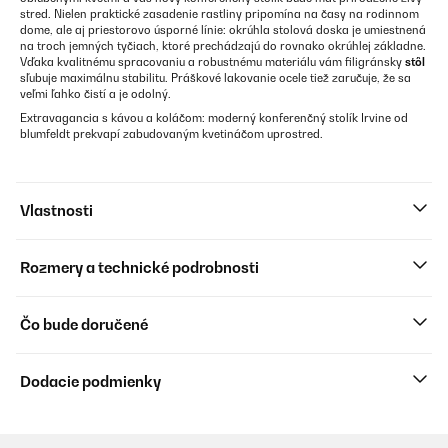
stred. Nielen praktické zasadenie rastliny pripomína na časy na rodinnom
dome, ale aj priestorovo úsporné línie: okrúhla stolová doska je umiestnená
na troch jemných tyčiach, ktoré prechádzajú do rovnako okrúhlej základne.
Vďaka kvalitnému spracovaniu a robustnému materiálu vám filigránsky
stôl
sľubuje maximálnu stabilitu. Práškové lakovanie ocele tiež zaručuje, že sa
veľmi ľahko čistí a je odolný.
Extravagancia s kávou a koláčom: moderný konferenčný stolík Irvine od
blumfeldt prekvapí zabudovaným kvetináčom uprostred.
Vlastnosti
Rozmery a technické podrobnosti
Čo bude doručené
Dodacie podmienky