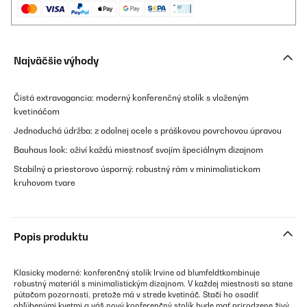
Najväčšie výhody
Čistá extravagancia: moderný konferenčný stolík s vloženým
kvetináčom
Jednoduchá údržba: z odolnej ocele s práškovou povrchovou úpravou
Bauhaus look: oživí každú miestnosť svojím špeciálnym dizajnom
Stabilný a priestorovo úsporný: robustný rám v minimalistickom
kruhovom tvare
Popis produktu
Klasicky moderné: konferenčný stolík Irvine od blumfeldtkombinuje
robustný materiál s minimalistickým dizajnom. V každej miestnosti sa stane
pútačom pozornosti, pretože má v strede kvetináč. Stačí ho osadiť
obľúbenými kvetmi a váš nový konferenčný stolík bude mať prirodzene živý