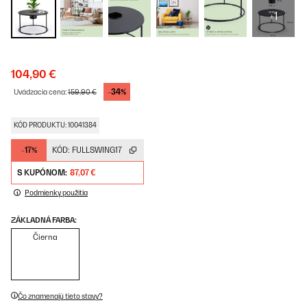
+1
104,90 €
-34%
Uvádzacia cena:
159,90 €
KÓD PRODUKTU: 10041384
-17%
KÓD:
FULLSWING17
S KUPÓNOM:
87,07 €
Podmienky použitia
ZÁKLADNÁ FARBA:
Čierna
Čo znamenajú tieto stavy?