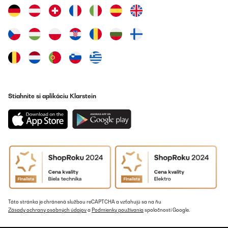
OVERENÁ KONTROLA
17/02/2023
Ich habe Tisch für meinen Balkon bestellt und bin sehr happy mit
meiner Wahl. Der gelbe Tisch ist ein richtig schöner Farbtupfer
und der Basilikum, den ich in der Mitte eingepflanzt fühlt sich
auch wohl ;-)Der Lack ist etwas empfindlich, aber ich würde mich
wieder für den Tisch entscheiden!
Stiahnite si aplikáciu Klarstein
Amazon-Benutzer
Preložiť
OVERENÁ KONTROLA
03/02/2023
Der Besitelltisch ist schnell aufgebaut, er sieht sehr schick aus in
der Farbe schwarz und passt zu dem rest unserer Möbel. Er ist
aus Metall, das leider eine sehr dünne Lackschicht hat, deswegen
muss man besonders darauf achten keine Kratzer auf die
Oberfläche zu bringen. Beaonders gut gefällt uns das Loch in der
Táto stránka je chránená službou reCAPTCHA a vzťahujú sa na ňu
mitte in dem man auch einen kleine Topfpflanze abstellen kann,
Zásady ochrany osobných údajov
a
Podmienky používania
spoločnosti Google.
sieht wirklich sehr modern und ansprechend aus. Würden es
wieder kaufen.