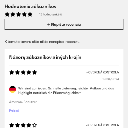
Hodnotenie zákazníkov
12 hodnotenia(-í)
Napíšte recenziu
K tomuto tovaru ešte nikto nenapísal recenziu.
Názory zákazníkov z iných krajín
OVERENÁ KONTROLA
19/04/2024
Wir sind zufrieden. Schnelle Lieferung, leichter Aufbau und das
Highlight natürlich die Pflanzmöglichkeit.
Amazon-Benutzer
Preložiť
OVERENÁ KONTROLA