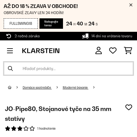
AŽ DO 18 % ZĽAVA V OBCHODE!
OBROVSKÉ ZĽAVY LEN 24 HODÍN!
Nakupujte
24
40
22
FULLSWING18
H
M
S
teraz
2 ročná záruka
14 dní na vrátenie tovaru
Domáce spotrebiče
Moderné bývanie
JO-Pipe80, Stojanové tyče na 35 mm
statívy
1 hodnotenie