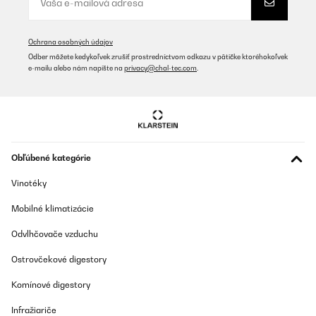
Ochrana osobných údajov
Odber môžete kedykoľvek zrušiť prostredníctvom odkazu v pätičke ktoréhokoľvek
e-mailu alebo nám napíšte na
privacy@chal-tec.com
.
Obľúbené kategórie
Vinotéky
Mobilné klimatizácie
Odvlhčovače vzduchu
Ostrovčekové digestory
Komínové digestory
Infražiariče