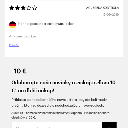
OVERENÁ KONTROLA
19/09/2019
Könnte passender sein.etwas locker.
Amazon-Benutzer
Preložiť
-10 €
Odoberajte naše novinky a získajte zľavu 10
€* na ďalší nákup!
Prihláste sa na odber nášho newslettera, aby ste boli medzi
prvými, ktorí sa dozvedia o nadchádzajúcich výpredajoch.
Zľava 10 € nemôže byť kombinovaná s inými kupónmi. Minimálna hodnota
objednávky 100 €.